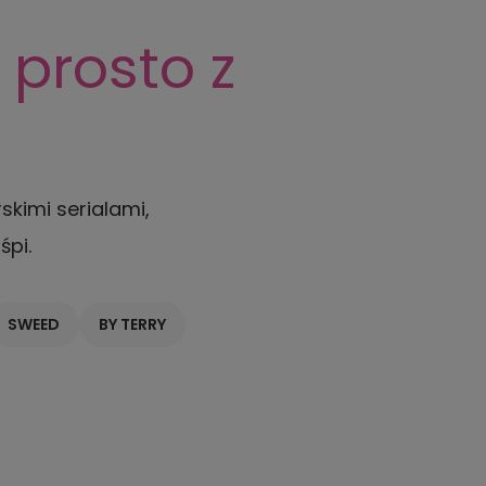
 prosto z
skimi serialami,
śpi.
SWEED
BY TERRY