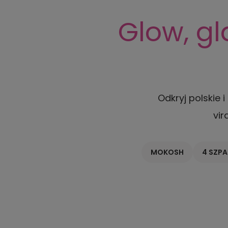
Glow, gl
Odkryj polskie 
vir
MOKOSH
4 SZPA