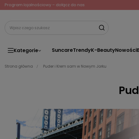
Program lojalnościowy – dołącz do nas
Suncare
Trendy
K-Beauty
Nowości
Kategorie
Strona główna
Puder i Krem sam w Nowym Jorku
Pud