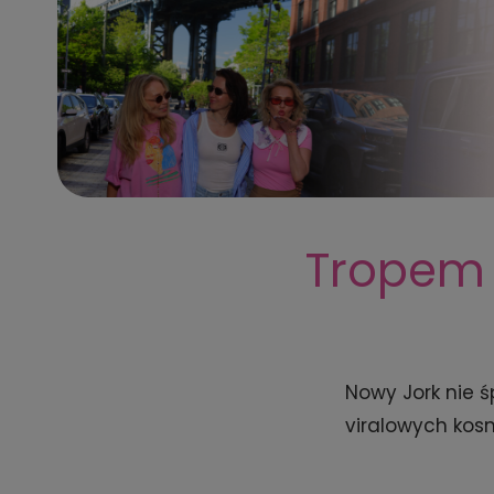
Tropem 
Nowy Jork nie ś
viralowych kosme