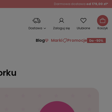
Darmowa dostawa
od 179,00 zł*
Dostawa
Zaloguj się
Ulubione
Koszyk
Blog
Marki
Promocje
orku