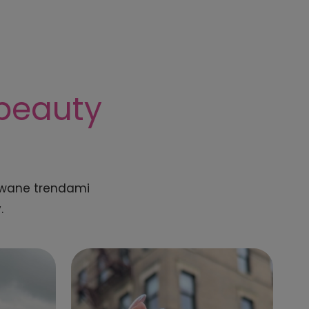
 beauty
rowane trendami
.