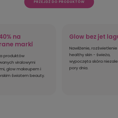
PRZEJDŹ DO PRODUKTÓW
40% na
Glow bez jet lag
rane marki
Nawilżenie, rozświetlenie 
healthy skin - świeża,
ja produktów
wypoczęta skóra niezale
owanych viralowymi
pory dnia.
mi, glow makeupem i
rskim światem beauty.