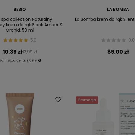
BEBIO
LA BOMBA
 spa collection Naturalny
La Bomba krem do rąk Silent 
cy krem do rąk Black Amber &
Orchid, 50 ml
5.0
0.0
10,39 zł
89,00 zł
12,99 zł
Najniższa cena:
9,09 zł
Promocja