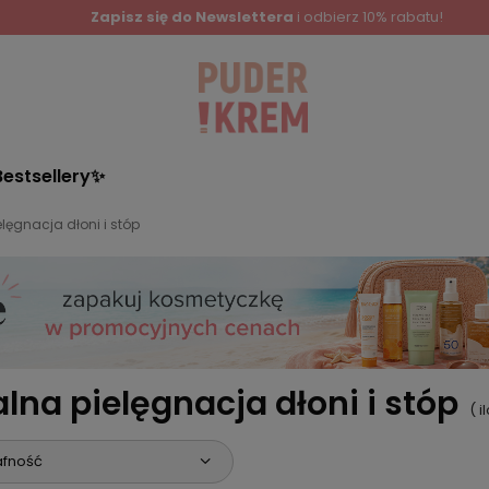
Zapisz się do Newslettera
i odbierz 10% rabatu!
Bestsellery✨
lęgnacja dłoni i stóp
lna pielęgnacja dłoni i stóp
( 
afność