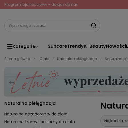
Program lojalnościowy – dołącz do nas
Suncare
Trendy
K-Beauty
Nowości
Kategorie
Strona główna
Ciało
Naturalna pielęgnacja
Naturalna pie
Natura
Naturalna pielęgnacja
Naturalne dezodoranty do ciała
Najlepsza tr
Naturalne kremy i balsamy do ciała