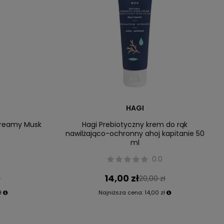
HAGI
Creamy Musk
Hagi Prebiotyczny krem do rąk
nawilżająco-ochronny ahoj kapitanie 50
ml
0.0
14,00 zł
ł
20,00 zł
ł
Najniższa cena:
14,00 zł