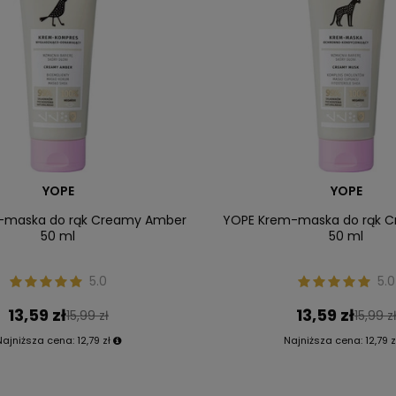
YOPE
YOPE
-maska do rąk Creamy Amber
YOPE Krem-maska do rąk 
50 ml
50 ml
5.0
5.0
13,59 zł
13,59 zł
15,99 zł
15,99 z
Najniższa cena:
12,79 zł
Najniższa cena:
12,79 z