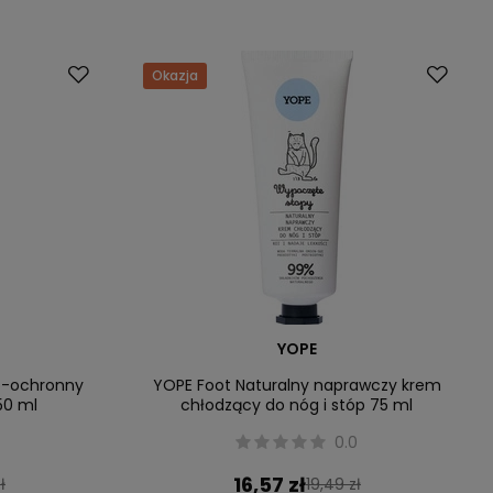
Okazja
YOPE
o-ochronny
YOPE Foot Naturalny naprawczy krem
50 ml
chłodzący do nóg i stóp 75 ml
0.0
16,57 zł
ł
19,49 zł