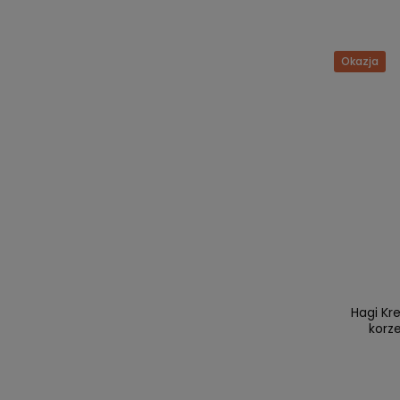
Okazja
Hagi Kr
korz