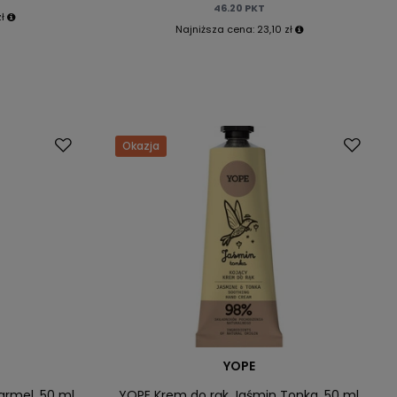
46.20
PKT
zł
Najniższa cena:
23,10 zł
Okazja
YOPE
armel, 50 ml
YOPE Krem do rąk Jaśmin Tonka, 50 ml