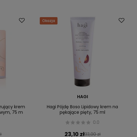
Okazja
HAGI
erujący krem
Hagi Pójdę Boso Lipidowy krem na
owym, 75 m
pękające pięty, 75 ml
0.0
23,10 zł
ł
33,00 zł