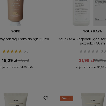
YOPE
YOUR KAYA
y nastrój Krem do rąk, 50 ml
Your KAYA, Regenerujące ser
paznokci, 50 ml
5.0
0.0
15,29 zł
31,99 zł
17,99 zł
39,99 z
Najniższa cena:
14,39 zł
Najniższa cena:
33,99 z
Okazja