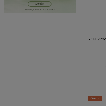
YOPE Zimow
Okazja