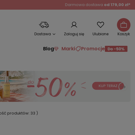
Darmowa dostawa
od 179,00 zł*
Dostawa
Zaloguj się
Ulubione
Koszyk
Blog
Marki
Promocje
ilość produktów:
33
)