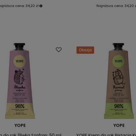
ajniższa cena:
34,20 zł
Najniższa cena:
34,20 
Okazja
YOPE
YOPE
 do rąk Śliwka Szafran, 50 ml
YOPE Krem do rąk Pistacja K