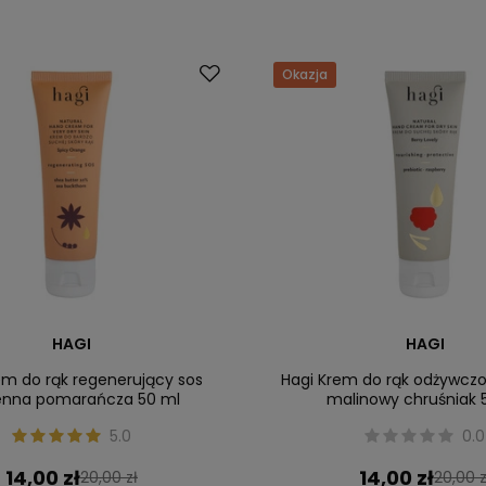
Okazja
HAGI
HAGI
em do rąk regenerujący sos
Hagi Krem do rąk odżywcz
enna pomarańcza 50 ml
malinowy chruśniak 
5.0
0.0
14,00 zł
14,00 zł
20,00 zł
20,00 z