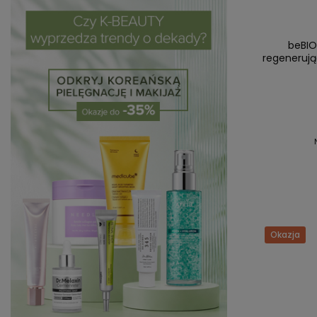
beBIO
regenerują
Okazja