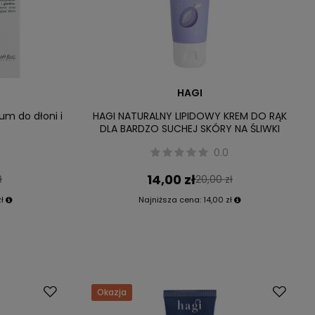
HAGI
um do dłoni i
HAGI NATURALNY LIPIDOWY KREM DO RĄK
DLA BARDZO SUCHEJ SKÓRY NA ŚLIWKI
0.0
14,00 zł
ł
20,00 zł
ł
Najniższa cena:
14,00 zł
Okazja