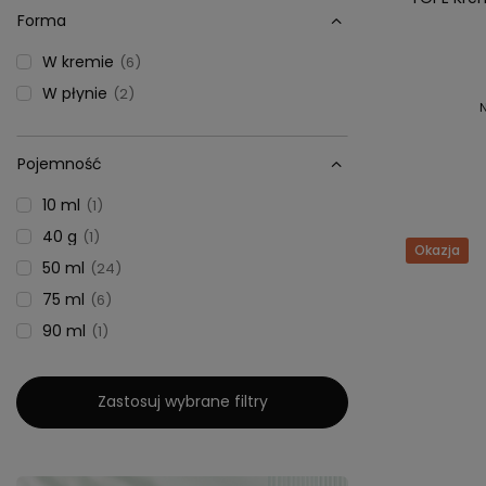
Forma
W kremie
6
W płynie
2
Pojemność
10 ml
1
40 g
1
Okazja
50 ml
24
75 ml
6
90 ml
1
Zastosuj wybrane filtry