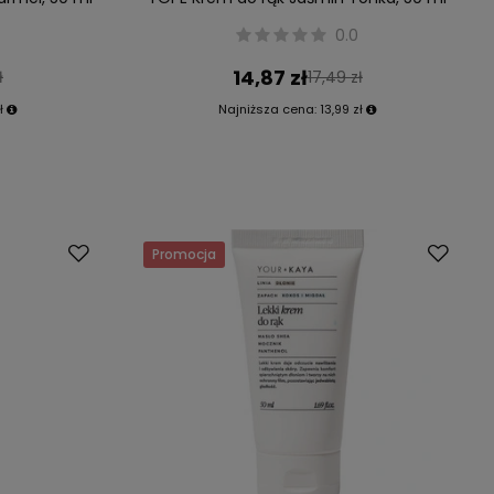
0.0
14,87 zł
ł
17,49 zł
ł
Najniższa cena:
13,99 zł
Promocja