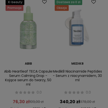
K-beauty
Dostawa za 0 zł
Promocja
Okazja
ABIB
MEDIK8
Abib Heartleaf TECA Capsule
Medik8 Niacinamide Peptides
Serum Calming Drop -
- Serum z niacynamidem, 30
Kojące serum do twarzy, 50
ml
ml
0.0
0.0
76,30 zł
340,20 zł
109,00 zł
378,00 zł