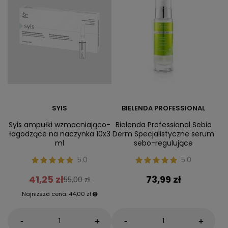
SYIS
BIELENDA PROFESSIONAL
Syis ampułki wzmacniająco-
Bielenda Professional Sebio
łagodzące na naczynka 10x3
Derm Specjalistyczne serum
ml
sebo-regulujące
5.0
5.0
41,25 zł
73,99 zł
55,00 zł
Najniższa cena:
44,00 zł
-
-
+
+