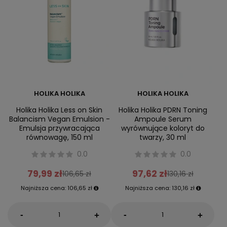
HOLIKA HOLIKA
HOLIKA HOLIKA
Holika Holika Less on Skin
Holika Holika PDRN Toning
Balancism Vegan Emulsion -
Ampoule Serum
Emulsja przywracająca
wyrównujące koloryt do
równowagę, 150 ml
twarzy, 30 ml
0.0
0.0
79,99 zł
97,62 zł
106,65 zł
130,16 zł
Najniższa cena:
106,65 zł
Najniższa cena:
130,16 zł
-
-
+
+