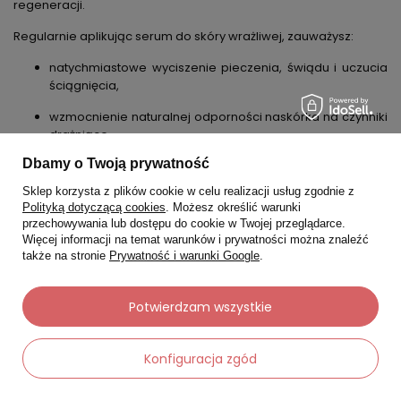
regeneracji.
Regularnie aplikując
serum do skóry wrażliwej
, zauważysz:
natychmiastowe wyciszenie pieczenia, świądu i uczucia
ściągnięcia,
wzmocnienie naturalnej odporności naskórka na czynniki
drażniące,
Dbamy o Twoją prywatność
intensywne nawodnienie,
Sklep korzysta z plików cookie w celu realizacji usług zgodnie z
wyrównanie kolorytu (redukcję rumienia i drobnych
Polityką dotyczącą cookies
. Możesz określić warunki
pajączków),
przechowywania lub dostępu do cookie w Twojej przeglądarce.
Więcej informacji na temat warunków i prywatności można znaleźć
przyspieszenie procesów gojenia mikrouszkodzeń oraz
także na stronie
Prywatność i warunki Google
.
stanów zapalnych,
wygładzenie struktury skóry i przywrócenie jej miękkości,
Potwierdzam wszystkie
zapobieganie przedwczesnemu starzeniu, które przy
częstych podrażnieniach postępuje szybciej.
Konfiguracja zgód
Warto też sięgnąć po serum łagodzące
po zabiegach
medycyny estetycznej lub w trakcie kuracji kwasami.