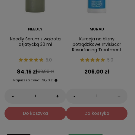
NEEDLY
MURAD
Needly Serum z wąkrotą
Kuracja na blizny
azjatycką 30 ml
potrądzikowe InvisiScar
Resurfacing Treatment
5.0
5.0
84,15 zł
206,00 zł
99,00 zł
Najniższa cena:
79,20 zł
-
-
+
+
Do koszyka
Do koszyka