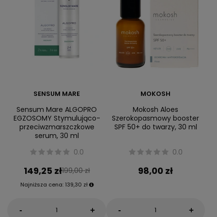
SENSUM MARE
MOKOSH
Sensum Mare ALGOPRO
Mokosh Aloes
EGZOSOMY Stymulująco-
Szerokopasmowy booster
przeciwzmarszczkowe
SPF 50+ do twarzy, 30 ml
serum, 30 ml
0.0
0.0
149,25 zł
98,00 zł
199,00 zł
Najniższa cena:
139,30 zł
-
-
+
+