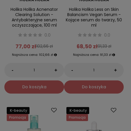
Holika Holika Acnenator
Holika Holika Less on Skin
Clearing Solution -
Balancism Vegan Serum -
Antybakteryjne serum
Kojące serum do twarzy, 50
oczyszczające, 100 ml
ml
0.0
0.0
77,00 zł
68,50 zł
102,66 zł
91,33 zł
Najniższa cena:
102,66 zł
Najniższa cena:
91,33 zł
-
-
+
+
Do koszyka
Do koszyka
K-beauty
K-beauty
Promocja
Promocja