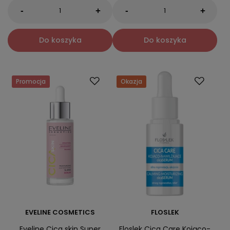
-
-
+
+
Do koszyka
Do koszyka
Promocja
Okazja
EVELINE COSMETICS
FLOSLEK
Eveline Cica skin Super
Floslek Cica Care Kojąco-