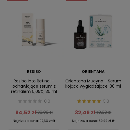
RESIBO
ORIENTANA
Resibo Into Retinal –
Orientana Mucyna - Serum
odnawiające serum z
kojąco wygładzające, 30 ml
retinalem 0,05%, 30 ml
0.0
5.0
94,52 zł
32,49 zł
139,00 zł
49,99 zł
Najniższa cena:
97,30 zł
Najniższa cena:
39,99 zł