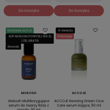
Do koszyka
Do koszyka
Dostawa za 0 zł
K-beauty
KUP MOKOSH POWYŻEJ 159 ZŁ
Promocja
| ŻEL GRATIS
Nowość
MOKOSH
ACCOJE
Mokosh Multikorygujące
ACCOJE Reviving Green Cica
serum do twarzy Róża z
Care serum kojące, 50 ml
jagodą, 30 ml