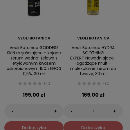
VEOLI BOTANICA
VEOLI BOTANICA
Veoli Botanica GODDESS
Veoli Botanica HYDRA
SKIN rozjaśniająco – kojące
SOOTHING
serum wodno-żelowe z
EXPERT Nawadniajaco-
etylowanym kwasem
łagodzące multi-
askorbionowym 10% i EGCG
molekularne serum do
0,5%, 30 ml
twarzy, 30 ml
0.0
0.0
199,00 zł
169,00 zł
-
-
+
+
Do koszyka
Do koszyka