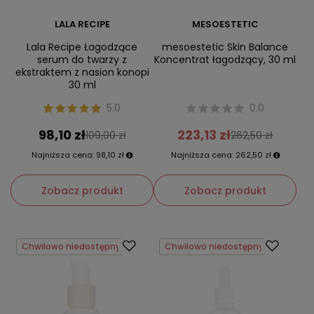
LALA RECIPE
MESOESTETIC
Lala Recipe Łagodzące
mesoestetic Skin Balance
serum do twarzy z
Koncentrat łagodzący, 30 ml
ekstraktem z nasion konopi
30 ml
5.0
0.0
98,10 zł
223,13 zł
109,00 zł
262,50 zł
Najniższa cena:
98,10 zł
Najniższa cena:
262,50 zł
Zobacz produkt
Zobacz produkt
Chwilowo niedostępny
Chwilowo niedostępny