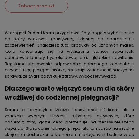
Zobacz produkt
W drogerii Puder i Krem przygotowaliśmy bogaty wybór
serum
do skóry wrażliwej
, reaktywnej, skłonnej do podrażnień i
zaczerwienień. Znajdziesz tutaj produkty od uznanych marek,
które koncentrują się na wyciszaniu stanów zapalnych,
odbudowie bariery hydrolipidowej oraz głębokim nawilżeniu.
Regularne stosowanie odpowiednio dobranego koncentratu
przynosi ulgę piekącej skórze, redukuje widoczność naczynek i
sprawia, że twarz odzyskuje zdrowy, wypoczęty wygląd.
Dlaczego warto włączyć
serum dla skóry
wrażliwej
do codziennej pielęgnacji?
Serum to kosmetyk o lżejszej konsystencji niż krem, ale o
znacznie wyższym stężeniu substancji aktywnych, które
docierają tam, gdzie cera potrzebuje najintensywniejszego
wsparcia. Stosowanie takiego preparatu to
sposób na szybkie
ukojenie i dostarczenie komórkom niezbędnych budulców do