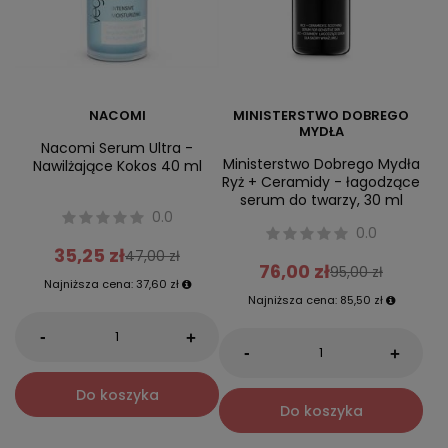
NACOMI
MINISTERSTWO DOBREGO
MYDŁA
Nacomi Serum Ultra -
Ministerstwo Dobrego Mydła
Nawilżające Kokos 40 ml
Ryż + Ceramidy - łagodzące
serum do twarzy, 30 ml
0.0
0.0
35,25 zł
47,00 zł
76,00 zł
95,00 zł
Najniższa cena:
37,60 zł
Najniższa cena:
85,50 zł
-
+
-
+
Do koszyka
Do koszyka