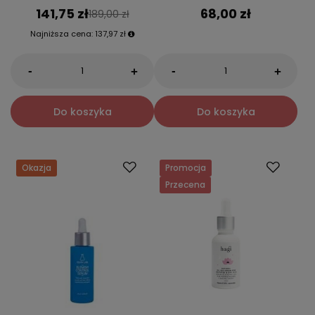
141,75 zł
68,00 zł
189,00 zł
Najniższa cena:
137,97 zł
-
-
+
+
Do koszyka
Do koszyka
Okazja
Promocja
Przecena