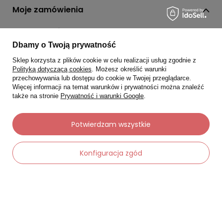
Moje zamówienia
Status zamówienia
Dbamy o Twoją prywatność
Śledzenie przesyłki
Sklep korzysta z plików cookie w celu realizacji usług zgodnie z
Chcę zareklamować produkt
Polityką dotyczącą cookies
. Możesz określić warunki
przechowywania lub dostępu do cookie w Twojej przeglądarce.
Chcę zwrócić produkt
Więcej informacji na temat warunków i prywatności można znaleźć
także na stronie
Prywatność i warunki Google
.
Chcę wymienić towar
Kontakt
Potwierdzam wszystkie
Moje konto
Konfiguracja zgód
Regulaminy
Dane kontaktowe