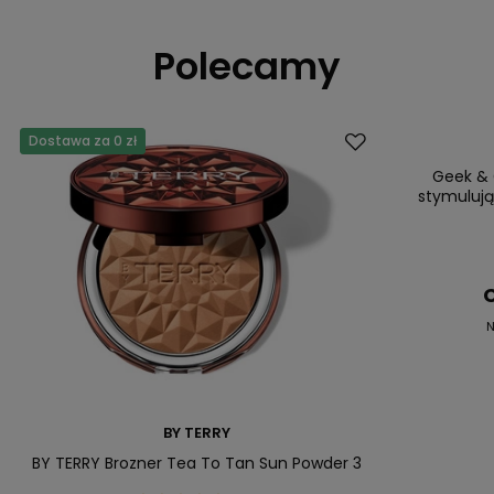
Polecamy
Dostawa za 0 zł
Okazja
Geek & 
stymuluj
C
N
BY TERRY
BY TERRY Brozner Tea To Tan Sun Powder 3