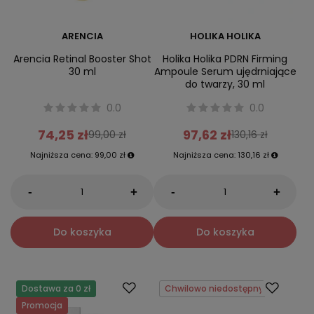
ARENCIA
HOLIKA HOLIKA
Arencia Retinal Booster Shot
Holika Holika PDRN Firming
30 ml
Ampoule Serum ujędrniające
do twarzy, 30 ml
0.0
0.0
74,25 zł
97,62 zł
99,00 zł
130,16 zł
Najniższa cena:
99,00 zł
Najniższa cena:
130,16 zł
-
-
+
+
Do koszyka
Do koszyka
Dostawa za 0 zł
Chwilowo niedostępny
Promocja