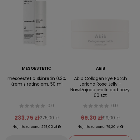
MESOESTETIC
ABIB
mesoestetic Skinretin 0.3%
Abib Collagen Eye Patch
Krem z retinolem, 50 ml
Jericho Rose Jelly -
Nawilżające płatki pod oczy,
60 szt
0.0
0.0
233,75 zł
69,30 zł
275,00 zł
99,00 zł
Najniższa cena:
275,00 zł
Najniższa cena:
79,20 zł