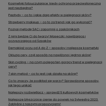
Kosmetyki fotouczulające: kiedy ochrona przeciwsłoneczna
jest niezbędna?
Peptydy – co to i jakie dają efekty w pielęgnacji skóry?
Strawberry makeup – co to za trend i jak go wykonać?
Poznaj metodę SAC i zapomnij o zaskórnikach
Z nimi będzie Ci do twarzy! Maseczki: nawilżająca i
oczyszczająca od Szpaków
Demakijaż oczu od A do Z – sposoby i najlepsze kosmetyki
Okluzja cery, czyli sposób na nawilżoną i jędrną skórę!
Skin cycling – na czym polega ten gorący trend w pielęgnacji
cery?
7 skin metod – co to jest i jak działa na skórę?
Co to znaczy, że podkład się warzy? Sprawdzone sposoby,
jak tego unikać
Najlepszy rozświetlacz - sprawdź 5 kultowych kosmetyków
Najlepsze błyszczące cienie do powiek na Sylwestra 2023.
Zabłyśnij z naszymi propozycjami!