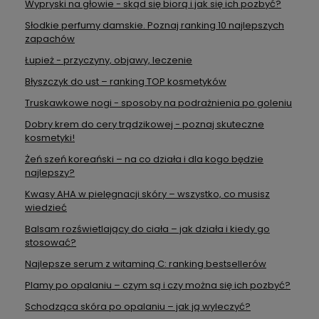
Wypryski na głowie - skąd się biorą i jak się ich pozbyć?
Słodkie perfumy damskie. Poznaj ranking 10 najlepszych
zapachów
Łupież - przyczyny, objawy, leczenie
Błyszczyk do ust – ranking TOP kosmetyków
Truskawkowe nogi - sposoby na podrażnienia po goleniu
Dobry krem do cery trądzikowej - poznaj skuteczne
kosmetyki!
Żeń szeń koreański – na co działa i dla kogo będzie
najlepszy?
Kwasy AHA w pielęgnacji skóry – wszystko, co musisz
wiedzieć
Balsam rozświetlający do ciała – jak działa i kiedy go
stosować?
Najlepsze serum z witaminą C: ranking bestsellerów
Plamy po opalaniu – czym są i czy można się ich pozbyć?
Schodząca skóra po opalaniu – jak ją wyleczyć?