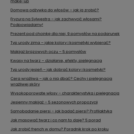
make-up
Domowa odżywka do włosów – jak ją zrobić?
Fryzura na Sylwestra – jak zachwycić włosami?
Podpowiadamy!
Prezent pod choinkę dla niej. 9 pomysłów na podarunek
Typ urody zima – jakie kolory i kosmetyki wybierać?
Makijaż brązowych oczu – 5 pomysłów
Kwasy na twarz – działanie, efekty, pielęgnacja
Typ urody jesień – jak dobrać kolory i kosmetyki?
Cera wrażliwa – jak o nią dbać? Cechy i pielęgnacja
wrażliwej skóry
Wysokoporowate włosy – charakterystyka i pielęgnacja
Jesienny makijaż – 5 sezonowych propozycji
Samobadanie piersi – jak badać piersi? Profilaktyka
Jak masować twarz i co nam to daje? 5 porad
Jak zrobić french w domu? Poradnik krok po kroku