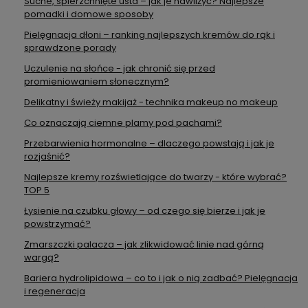
Suche, spierzchnięte usta – jak je nawilżyć? Najlepsze
pomadki i domowe sposoby
Pielęgnacja dłoni – ranking najlepszych kremów do rąk i
sprawdzone porady
Uczulenie na słońce - jak chronić się przed
promieniowaniem słonecznym?
Delikatny i świeży makijaż - technika makeup no makeup
Co oznaczają ciemne plamy pod pachami?
Przebarwienia hormonalne – dlaczego powstają i jak je
rozjaśnić?
Najlepsze kremy rozświetlające do twarzy - które wybrać?
TOP 5
Łysienie na czubku głowy – od czego się bierze i jak je
powstrzymać?
Zmarszczki palacza – jak zlikwidować linie nad górną
wargą?
Bariera hydrolipidowa – co to i jak o nią zadbać? Pielęgnacja
i regeneracja