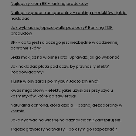
Najlepszy krem BB - ranking produktów
Najlepszy puder transparentny – ranking produktów i jak je
nakładać
Jak wybrać najlepsze płatki pod oczy? Ranking TOP
produktów
SPF - co to jest i dlaczego jest niezbędne w codziennej
ochronie skóry?
Lekki makijaż na wiosnę i lato! Sprawdź, jak go wykonać
Jak nakładać płatki pod oczy, by przynosiły efekt?
Podpowiadamy!
Tłuste włosy zaraz po myciu? Jak to zmienić?
Kwas migdałowy - efekty, jakie uzyskasz przy użyciu
kosmetyków, które go zawierają!
Naturalna ochrona, która działa – poznaj dezodoranty w
kremie
Jaka hybryda na wiosnę na paznokciach? Zainspiruj się!
Trądzik grzybiczy na twarzy - po czym go rozpoznać?