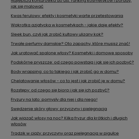
Najlepsza konturówka do ust: ranking kosmetyków i porady,
jak się malować
Kwas ferulowy: efekty i kosmetyki warte przetestowania
Wąkrotka azjatycka w kosmetykach - jakie daje efekty?
Sleek bun, czyli jak zrobić kultowy ulizany kok?
Trwałe perfumy damskie? Oto zapachy, które musisz znać!
Jak uratować spalone włosy? Kosmetyki i domowe sposoby
Podskórne pryszcze: od czego powstają i jak się ich pozbyć?
Body wrapping: co to takiego i jak zrobić go w domu?
Chelatowanie włosów - co to jest i jak zrobić je w domu?
Rozstępy: od czego się biorą i jak się ich pozbyć?
Fryzury na lato: pomysły dla niej i dla niego!
Swędzenie skóry głowy: przyczyny i pielęgnacja
Jak wiązać włosy na noc? Kilka fryzur dla krótkich i długich
włosów
Trądzik w ciąży: przyczyny oraz pielęgnacja w pigułce