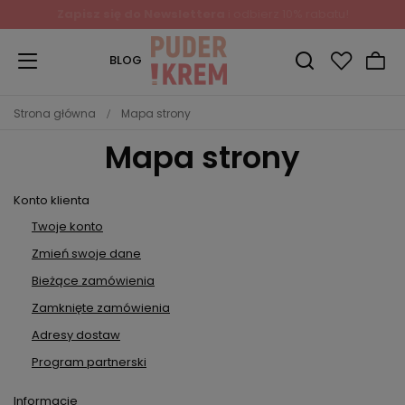
Zapisz się do Newslettera
i odbierz 10% rabatu!
BLOG
Strona główna
Mapa strony
Mapa strony
Konto klienta
Twoje konto
Zmień swoje dane
Bieżące zamówienia
Zamknięte zamówienia
Adresy dostaw
Program partnerski
Informacje