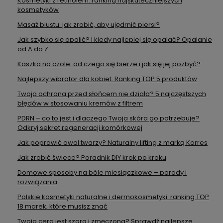
Kosmetyki z retinolem: ranking najskuteczniejszych
kosmetyków
Masaż biustu: jak zrobić, aby ujędrnić piersi?
Jak szybko się opalić? I kiedy najlepiej się opalać? Opalanie
od A do Z
Kaszka na czole: od czego się bierze i jak się jej pozbyć?
Najlepszy wibrator dla kobiet. Ranking TOP 5 produktów
Twoja ochrona przed słońcem nie działa? 5 najczęstszych
błędów w stosowaniu kremów z filtrem
PDRN – co to jest i dlaczego Twoja skóra go potrzebuje?
Odkryj sekret regeneracji komórkowej
Jak poprawić owal twarzy? Naturalny lifting z marką Korres
Jak zrobić świece? Poradnik DIY krok po kroku
Domowe sposoby na bóle miesiączkowe – porady i
rozwiązania
Polskie kosmetyki naturalne i dermokosmetyki: ranking TOP
18 marek, które musisz znać
Twoja cera jest szara i zmęczona? Sprawdź najlepsze