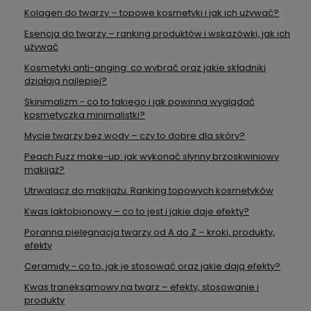
Kolagen do twarzy – topowe kosmetyki i jak ich używać?
Esencja do twarzy – ranking produktów i wskazówki, jak ich
używać
Kosmetyki anti-anging: co wybrać oraz jakie składniki
działają najlepiej?
Skinimalizm - co to takiego i jak powinna wyglądać
kosmetyczka minimalistki?
Mycie twarzy bez wody – czy to dobre dla skóry?
Peach Fuzz make-up: jak wykonać słynny brzoskwiniowy
makijaż?
Utrwalacz do makijażu. Ranking topowych kosmetyków
Kwas laktobionowy – co to jest i jakie daje efekty?
Poranna pielęgnacja twarzy od A do Z – kroki, produkty,
efekty
Ceramidy - co to, jak je stosować oraz jakie dają efekty?
Kwas traneksamowy na twarz – efekty, stosowanie i
produkty