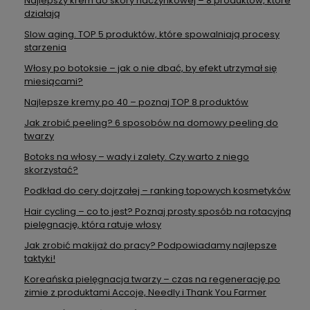
Najlepszy krem do skóry naczynkowej – 8 produktów, które
działają
Slow aging. TOP 5 produktów, które spowalniają procesy
starzenia
Włosy po botoksie – jak o nie dbać, by efekt utrzymał się
miesiącami?
Najlepsze kremy po 40 – poznaj TOP 8 produktów
Jak zrobić peeling? 6 sposobów na domowy peeling do
twarzy
Botoks na włosy – wady i zalety. Czy warto z niego
skorzystać?
Podkład do cery dojrzałej – ranking topowych kosmetyków
Hair cycling – co to jest? Poznaj prosty sposób na rotacyjną
pielęgnację, która ratuje włosy
Jak zrobić makijaż do pracy? Podpowiadamy najlepsze
taktyki!
Koreańska pielęgnacja twarzy – czas na regenerację po
zimie z produktami Accoje, Needly i Thank You Farmer