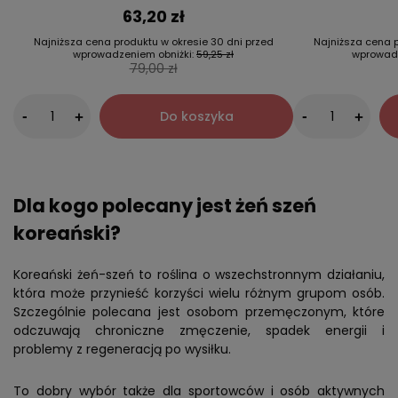
63,20 zł
Najniższa cena produktu w okresie 30 dni przed
Najniższa cena p
wprowadzeniem obniżki:
59,25 zł
wprowadz
79,00 zł
-
Do koszyka
-
+
+
Dla kogo polecany jest żeń szeń
koreański?
Koreański żeń-szeń to roślina o wszechstronnym działaniu,
która może przynieść korzyści wielu różnym grupom osób.
Szczególnie polecana jest osobom przemęczonym, które
odczuwają chroniczne zmęczenie, spadek energii i
problemy z regeneracją po wysiłku.
To dobry wybór także dla sportowców i osób aktywnych