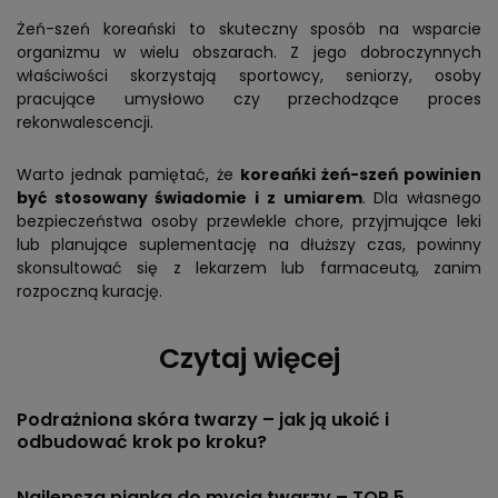
Żeń-szeń koreański to skuteczny sposób na wsparcie
organizmu w wielu obszarach. Z jego dobroczynnych
właściwości skorzystają sportowcy, seniorzy, osoby
pracujące umysłowo czy przechodzące proces
rekonwalescencji.
Warto jednak pamiętać, że
koreańki żeń-szeń powinien
być stosowany świadomie i z umiarem
. Dla własnego
bezpieczeństwa osoby przewlekle chore, przyjmujące leki
lub planujące suplementację na dłuższy czas, powinny
skonsultować się z lekarzem lub farmaceutą, zanim
rozpoczną kurację.
Czytaj więcej
Podrażniona skóra twarzy – jak ją ukoić i
odbudować krok po kroku?
Najlepsza pianka do mycia twarzy – TOP 5