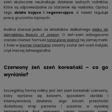
szeń skutecznie neutralizuje działanie wolnych rodników,
które są odpowiedzialne za starzenie się naskórka. Oprócz
tego
działa kojąco i regenerująco
, a nawet reguluje
pracę gruczołów łojowych.
Roślina stanowi jeden ze składników delikatnego
olejku do
demakijażu Beauty of Joseon
. O żeń-szeń wzbogacona
została również formuła
tonizującej esencji
tej samej marki.
Z kolei w
kremie Orientana
zawarty został żeń-szeń Indyjski,
czyli inaczej Ashwagandha.
Czerwony żeń szeń koreański – co go
wyróżnia?
Szczególną formą rośliny jest żeń szeń koreański czerwony,
który wyróżnia się kolorem, sposobem obróbki i
intensywnością działania. Jego korzeń przechodzi
dodatkowy etap parzenia i suszenia w wysokiej
temperaturze. Pod wpływem ciepła powstają nowe,