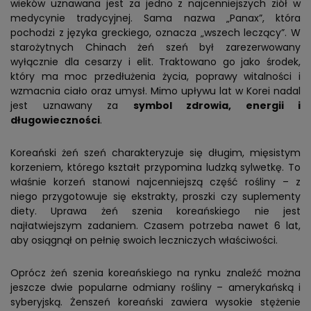
wieków uznawana jest za jedno z najcenniejszych ziół w
medycynie tradycyjnej. Sama nazwa „Panax”, która
pochodzi z języka greckiego, oznacza „wszech leczący”. W
starożytnych Chinach żeń szeń był zarezerwowany
wyłącznie dla cesarzy i elit. Traktowano go jako środek,
który ma moc przedłużenia życia, poprawy witalności i
wzmacnia ciało oraz umysł. Mimo upływu lat w Korei nadal
jest uznawany za
symbol zdrowia, energii i
długowieczności
.
Koreański żeń szeń charakteryzuje się długim, mięsistym
korzeniem, którego kształt przypomina ludzką sylwetkę. To
właśnie korzeń stanowi najcenniejszą część rośliny – z
niego przygotowuje się ekstrakty, proszki czy suplementy
diety. Uprawa żeń szenia koreańskiego nie jest
najłatwiejszym zadaniem. Czasem potrzeba nawet 6 lat,
aby osiągnął on pełnię swoich leczniczych właściwości.
Oprócz żeń szenia koreańskiego na rynku znaleźć można
jeszcze dwie popularne odmiany rośliny – amerykańską i
syberyjską. Żenszeń koreański zawiera wysokie stężenie