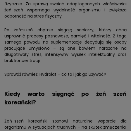
fizycznie. Za sprawą swoich adaptogennych właściwości
żeń-szeń wspomaga wydolność organizmu i zwiększa
odporność na stres fizyczny.
Po żeń-szeń chętnie sięgają seniorzy, którzy chcą
usprawnić procesy poznawcze, pamięć i witalność. Z tego
samego powodu na suplementacje decydują się osoby
pracujące umysłowo – są one bowiem narażone na
długotrwały stres, intensywny wysiłek intelektualny oraz
brak koncentracji.
Sprawdź również:
Hydrolat – co to i jak go używać?
Kiedy warto sięgnąć po żeń szeń
koreański?
Żeń-szeń koreański stanowi naturalne wsparcie dla
organizmu w sytuacjach trudnych – na skutek zmęczenia,