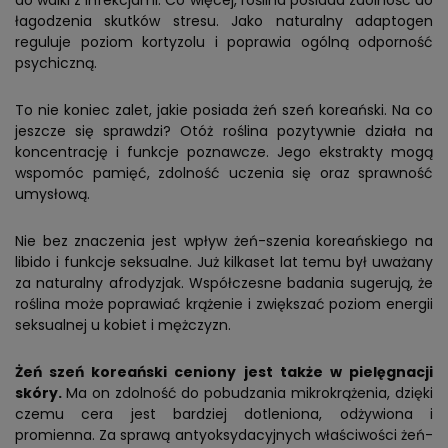
łagodzenia skutków stresu. Jako naturalny adaptogen
reguluje poziom kortyzolu i poprawia ogólną odporność
psychiczną.
To nie koniec zalet, jakie posiada żeń szeń koreański. Na co
jeszcze się sprawdzi? Otóż roślina pozytywnie działa na
koncentrację i funkcje poznawcze. Jego ekstrakty mogą
wspomóc pamięć, zdolność uczenia się oraz sprawność
umysłową.
Nie bez znaczenia jest wpływ żeń-szenia koreańskiego na
libido i funkcje seksualne. Już kilkaset lat temu był uważany
za naturalny afrodyzjak. Współczesne badania sugerują, że
roślina może poprawiać krążenie i zwiększać poziom energii
seksualnej u kobiet i mężczyzn.
Żeń szeń koreański ceniony jest także w pielęgnacji
skóry.
Ma on zdolność do pobudzania mikrokrążenia, dzięki
czemu cera jest bardziej dotleniona, odżywiona i
promienna. Za sprawą antyoksydacyjnych właściwości żeń-