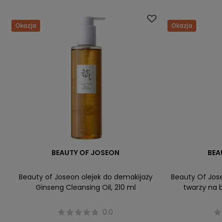
Okazja
Okazja
BEAUTY OF JOSEON
BEA
Beauty of Joseon olejek do demakijaży
Beauty Of Jos
Ginseng Cleansing Oil, 210 ml
twarzy na 
0.0