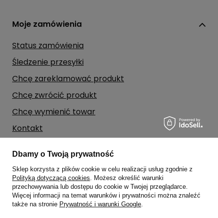
Moje zamówienia
Status zamówienia
Śledzenie przesyłki
Chcę zareklamować produkt
Chcę zwrócić produkt
Chcę wymienić towar
Kontakt
Dbamy o Twoją prywatność
Moje konto
Sklep korzysta z plików cookie w celu realizacji usług zgodnie z
Polityką dotyczącą cookies
. Możesz określić warunki
Regulaminy
przechowywania lub dostępu do cookie w Twojej przeglądarce.
Więcej informacji na temat warunków i prywatności można znaleźć
także na stronie
Prywatność i warunki Google
.
Dane kontaktowe