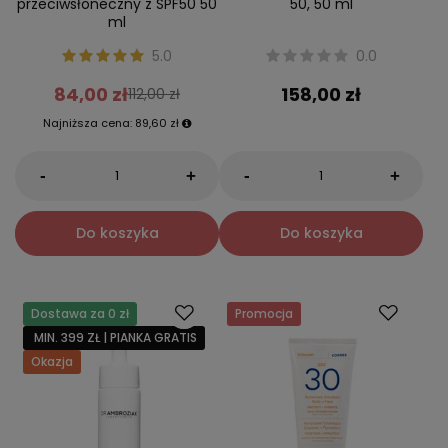
przeciwsłoneczny z SPF50 50
50, 50 ml
ml
5.0
0.0
84,00 zł
158,00 zł
112,00 zł
Najniższa cena:
89,60 zł
-
-
+
+
Do koszyka
Do koszyka
Dostawa za 0 zł
Promocja
MIN. 399 ZŁ | PIANKA GRATIS
Okazja