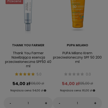
Przecena
THANK YOU FARMER
PUPA MILANO
Thank You Farmer
PUPA Milano Krem
Nawilżająca esencja
przeciwsłoneczny SPF 50 200
przeciwsłoneczna SPF50 40
ml
ml
5.0
0.0
54,00 zł
54,00 zł
108,00 zł
135,00 zł
Najniższa cena:
54,00 zł
Najniższa cena:
81,00 zł
-
-
+
+