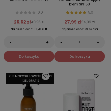
krem SPF 50
0.0
5.0
26,62 zł
27,99 zł
40,95 zł
34,99 zł
Najniższa cena:
32,76 zł
Najniższa cena:
29,74 zł
-
-
+
+
Do koszyka
Do koszyka
KUP MOKOSH POWYŻEJ 159 ZŁ
| ŻEL GRATIS