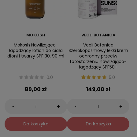
MOKOSH
VEOLI BOTANICA
Mokosh Nawilżająco-
Veoli Botanica
łagodzący lotion do ciała
Szerokopasmowy lekki krem
dłoni i twarzy SPF 30, 90 ml
ochronny przeciw
fotostarzeniu nawilżająco-
łagodzący SPF50+
0.0
5.0
89,00 zł
149,00 zł
-
-
+
+
Do koszyka
Do koszyka