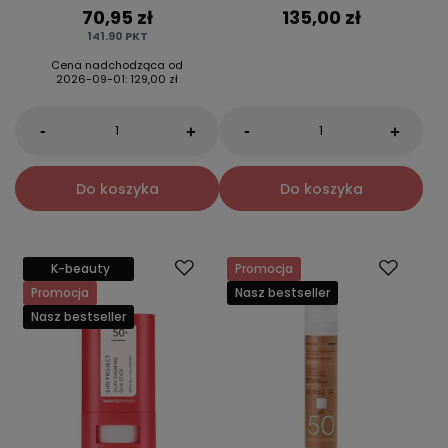
70,95 zł
135,00 zł
141.90
PKT
Cena nadchodząca od
2026-09-01
:
129,00 zł
-
-
+
+
Do koszyka
Do koszyka
K-beauty
Promocja
Promocja
Nasz bestseller
Nasz bestseller