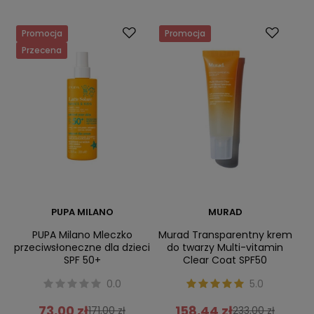
Promocja
Promocja
Przecena
PUPA MILANO
MURAD
PUPA Milano Mleczko
Murad Transparentny krem
przeciwsłoneczne dla dzieci
do twarzy Multi-vitamin
SPF 50+
Clear Coat SPF50
0.0
5.0
73,00 zł
158,44 zł
171,00 zł
233,00 zł