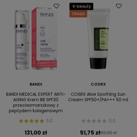
K-beauty
Okazja
BANDI
COSRX
BANDI MEDICAL EXPERT ANTI-
COSRX Aloe Soothing Sun
AGING Krem BB SPF30
Cream SPF50+/PA+++ 50 ml
przeciwzmarszkowy z
peptydem kolagenowym
5.0
0.0
131,00 zł
51,75 zł
69,00 zł