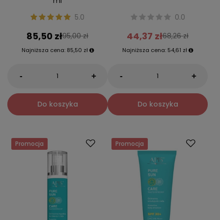
ml
5.0
0.0
85,50 zł
44,37 zł
95,00 zł
68,26 zł
Najniższa cena:
85,50 zł
Najniższa cena:
54,61 zł
-
-
+
+
Do koszyka
Do koszyka
Promocja
Promocja