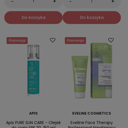
-
-
+
+
Do koszyka
Do koszyka
Promocja
Promocja
APIS
EVELINE COSMETICS
Apis PURE SUN CARE - Olejek
Eveline Face Therapy
do ciała SPF 30, 150 ml
Professional Nawilżający