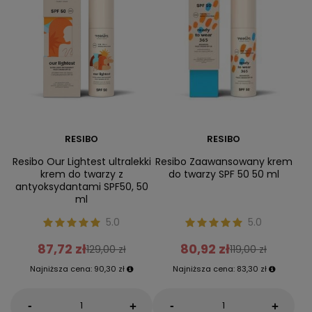
RESIBO
RESIBO
Resibo Our Lightest ultralekki
Resibo Zaawansowany krem
krem do twarzy z
do twarzy SPF 50 50 ml
antyoksydantami SPF50, 50
ml
5.0
5.0
87,72 zł
80,92 zł
129,00 zł
119,00 zł
Najniższa cena:
90,30 zł
Najniższa cena:
83,30 zł
-
-
+
+