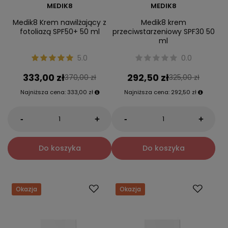
MEDIK8
MEDIK8
Medik8 Krem nawilżający z
Medik8 krem
fotoliazą SPF50+ 50 ml
przeciwstarzeniowy SPF30 50
ml
5.0
0.0
333,00 zł
292,50 zł
370,00 zł
325,00 zł
Najniższa cena:
333,00 zł
Najniższa cena:
292,50 zł
-
-
+
+
Do koszyka
Do koszyka
Okazja
Okazja