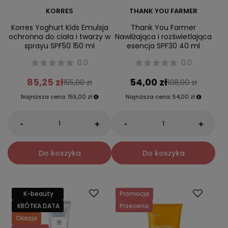
KORRES
THANK YOU FARMER
Korres Yoghurt Kids Emulsja
Thank You Farmer
ochronna do ciała i twarzy w
Nawilżająca i rozświetlająca
sprayu SPF50 150 ml
esencja SPF30 40 ml
0.0
0.0
85,25 zł
54,00 zł
155,00 zł
108,00 zł
Najniższa cena:
155,00 zł
Najniższa cena:
54,00 zł
-
-
+
+
Do koszyka
Do koszyka
K-beauty
Promocja
KRÓTKA DATA
Przecena
Okazja