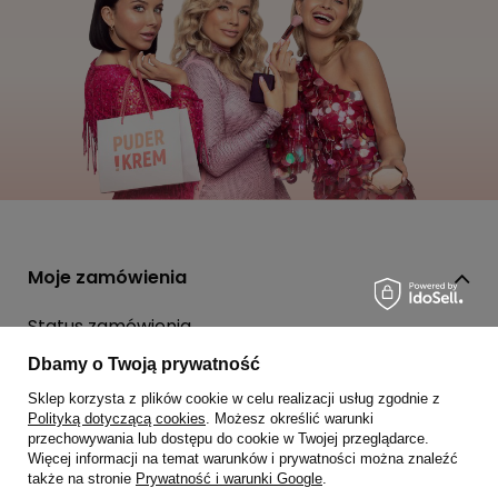
Moje zamówienia
Status zamówienia
Śledzenie przesyłki
Dbamy o Twoją prywatność
Chcę zareklamować produkt
Sklep korzysta z plików cookie w celu realizacji usług zgodnie z
Polityką dotyczącą cookies
. Możesz określić warunki
Chcę zwrócić produkt
przechowywania lub dostępu do cookie w Twojej przeglądarce.
Więcej informacji na temat warunków i prywatności można znaleźć
Chcę wymienić towar
także na stronie
Prywatność i warunki Google
.