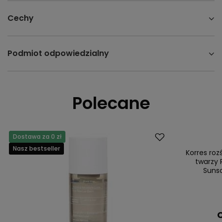
Cechy
Podmiot odpowiedzialny
Polecane
Dostawa za 0 zł
Promocja
Nasz bestseller
Nasz bestsell
Korres ro
twarzy 
Suns
C