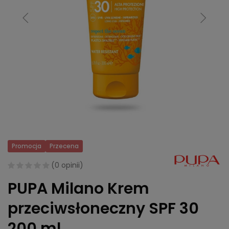
Promocja
Przecena
(
0 opinii
)
PUPA Milano Krem
przeciwsłoneczny SPF 30
200 ml