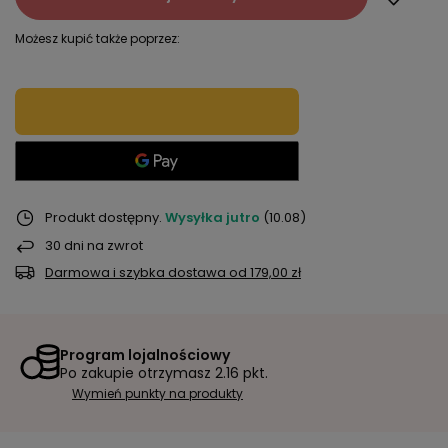
Możesz kupić także poprzez:
Produkt dostępny
Wysyłka
jutro
(10.08)
30
dni na zwrot
Darmowa i szybka dostawa
od
179,00 zł
Program lojalnościowy
Po zakupie otrzymasz
2.16 pkt.
Wymień punkty na produkty