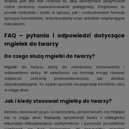
Ważne jest dla nas również to, aby asortyment obejmował
różne poziomy zaawansowania pielęgnacji. Znajdziesz tu
proste hydrolaty i toniki w sprayu, jak i rozbudowane formuły
łączące humektanty, antyoksydanty oraz składniki wspierające
mikrobiom.
FAQ – pytania i odpowiedzi dotyczące
mgiełek do twarzy
Do czego służą mgiełki do twarzy?
Mgiełki do twarzy służą do nawilżania, tonizowania i
odświeżania skóry. W zależności od formuły mogą również
wspierać ochronę przeciwsłoneczną lub działać
antyoksydacyjnie. To szybki sposób na poprawę komfortu cery
w ciągu dnia.
Jak i kiedy stosować mgiełkę do twarzy?
Możesz stosować ją po oczyszczaniu, przed serum, na makijaż
lub w ciągu dnia. Najlepiej spryskiwać twarz z odległości
kilkunastu–kilkudziesięciu centymetrów i pozwolić produktowi