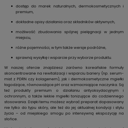
dostęp do marek naturalnych, dermokosmetycznych i
premium,
dokładne opisy działania oraz składników aktywnych,
możliwość zbudowania spójnej pielęgnacji w jednym
miejscu,
różne pojemności, w tym także wersje podróżne,
sprawną wysyłkę i wsparcie przy wyborze produktu.
W naszej ofercie znajdziesz zarówno koreańskie formuły
skoncentrowane na rewitalizacji i wsparciu bariery (np. serum-
mist z PDRN czy kolagenem), jak i dermokosmetyczne mgiełki
łagodzące, równoważące pH oraz wzmacniające naczynka. Są
też produkty premium o działaniu antyoksydacyjnym i
ochronnym, a także lekkie mgiełki tonizujące do codziennego
stosowania. Dzięki temu możesz wybrać preparat dopasowany
nie tylko do typu skóry, ale też do jej aktualnej kondycji i stylu
życia – od miejskiego smogu po intensywną ekspozycję na
słońce.