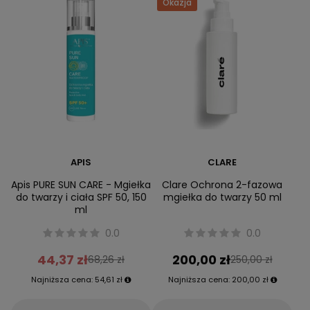
Okazja
APIS
CLARE
Apis PURE SUN CARE - Mgiełka
Clare Ochrona 2-fazowa
do twarzy i ciała SPF 50, 150
mgiełka do twarzy 50 ml
ml
0.0
0.0
44,37 zł
200,00 zł
68,26 zł
250,00 zł
Najniższa cena:
54,61 zł
Najniższa cena:
200,00 zł