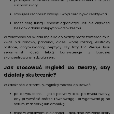
pracujesz w klimatyzowanym pomieszczeniu i czujesz
suchość skóry,
stosujesz retinol lub kwasy i Twoja cera bywa reaktywna,
masz cerę tłustą i chcesz ograniczyć uczucie ciężkości
bez dokładania kolejnych warstw kremu.
W zależności od składu mgiełka do twarzy może zawierać m.in.
kwas hialuronowy, pantenol, aloes, wodę różaną, ekstrakty
roślinne, antyoksydanty, peptydy czy filtry UV. Wersje typu
serum-mist łączą lekką konsystencję z bardziej
skoncentrowanym działaniem.
Jak stosować mgiełki do twarzy, aby
działały skutecznie?
W zależności od formuły, mgiełkę możesz aplikować:
po oczyszczaniu – jako pierwszy krok po myciu twarzy,
aby przywrócić skórze równowagę i przygotować ją na
serum, maseczkę lub ampułkę,
między warstwami pielęgnacji – delikatne zwilżenie skóry