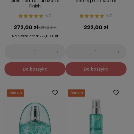
ciała Tea To Tan Matte
setting mist 100 ml
Finish
5.0
5.0
272,00 zł
222,00 zł
320,00 zł
Najniższa cena:
272,00 zł
-
-
+
+
Do koszyka
Do koszyka
Okazja
Okazja