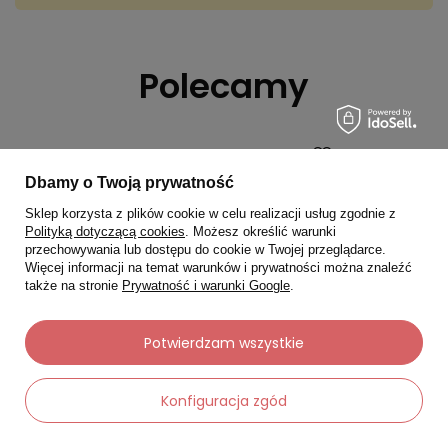
Polecamy
Okazja
Nowość
Dbamy o Twoją prywatność
Paese Pu
Sklep korzysta z plików cookie w celu realizacji usług zgodnie z
Polityką dotyczącą cookies
. Możesz określić warunki
przechowywania lub dostępu do cookie w Twojej przeglądarce.
Więcej informacji na temat warunków i prywatności można znaleźć
C
także na stronie
Prywatność i warunki Google
.
N
Potwierdzam wszystkie
Konfiguracja zgód
KORRES
Korres Greek Smart Yoghurt serum do