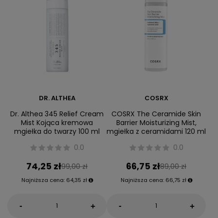
DR. ALTHEA
COSRX
Dr. Althea 345 Relief Cream
COSRX The Ceramide Skin
Mist Kojąca kremowa
Barrier Moisturizing Mist,
mgiełka do twarzy 100 ml
mgiełka z ceramidami 120 ml
0.0
0.0
74,25 zł
66,75 zł
99,00 zł
89,00 zł
Najniższa cena:
64,35 zł
Najniższa cena:
66,75 zł
-
-
+
+