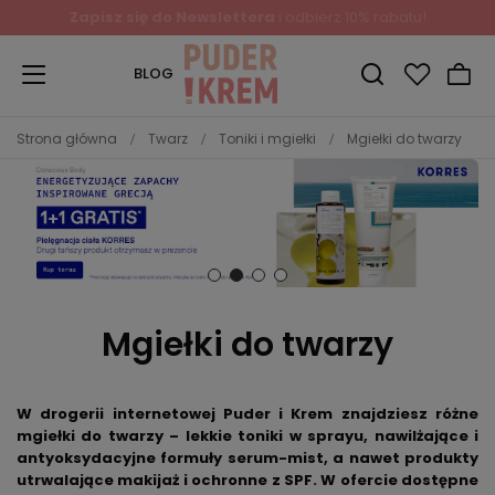
Zapisz się do Newslettera
i odbierz 10% rabatu!
BLOG
Strona główna
Twarz
Toniki i mgiełki
Mgiełki do twarzy
Mgiełki do twarzy
W drogerii internetowej Puder i Krem znajdziesz różne
mgiełki do twarzy – lekkie toniki w sprayu, nawilżające i
antyoksydacyjne formuły serum-mist, a nawet produkty
utrwalające makijaż i ochronne z SPF. W ofercie dostępne