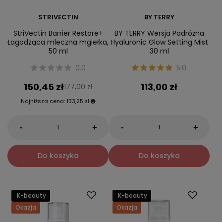
STRIVECTIN
BY TERRY
StriVectin Barrier Restore+
BY TERRY Wersja Podróżna
Łagodząca mleczna mgiełka,
Hyaluronic Glow Setting Mist
50 ml
30 ml
0.0
5.0
150,45 zł
113,00 zł
177,00 zł
Najniższa cena:
133,25 zł
-
-
+
+
Do koszyka
Do koszyka
K-beauty
K-beauty
Okazja
Okazja