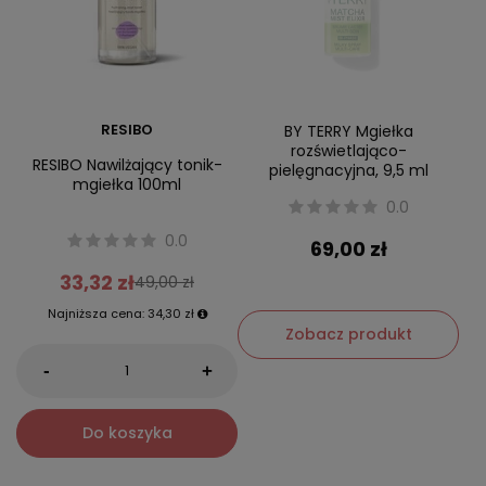
RESIBO
BY TERRY Mgiełka
rozświetlająco-
RESIBO Nawilżający tonik-
pielęgnacyjna, 9,5 ml
mgiełka 100ml
0.0
0.0
69,00 zł
33,32 zł
49,00 zł
Najniższa cena:
34,30 zł
Zobacz produkt
-
+
Do koszyka