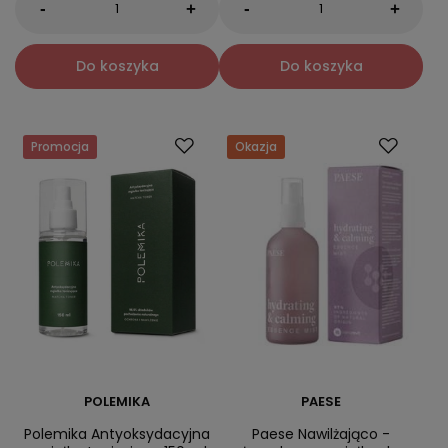
-
-
+
+
Do koszyka
Do koszyka
Promocja
Okazja
POLEMIKA
PAESE
Polemika Antyoksydacyjna
Paese Nawilżająco -