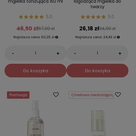
mgiełka tonizująca 150 ml
łagodząca mgiełka do
twarzy
5.0
5.0
46,90 zł
26,18 zł
67,00 zł
34,90 zł
Najniższa cena:
50,25 zł
Najniższa cena:
24,43 zł
-
-
+
+
Do koszyka
Do koszyka
Promocja
Chwilowo niedostępny