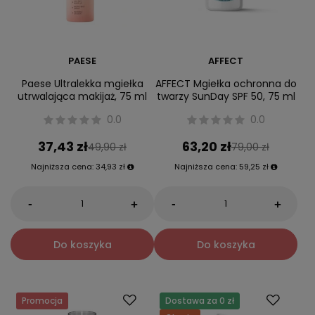
PAESE
AFFECT
Paese Ultralekka mgiełka
AFFECT Mgiełka ochronna do
utrwalająca makijaż, 75 ml
twarzy SunDay SPF 50, 75 ml
0.0
0.0
37,43 zł
63,20 zł
49,90 zł
79,00 zł
Najniższa cena:
34,93 zł
Najniższa cena:
59,25 zł
-
-
+
+
Do koszyka
Do koszyka
Promocja
Dostawa za 0 zł