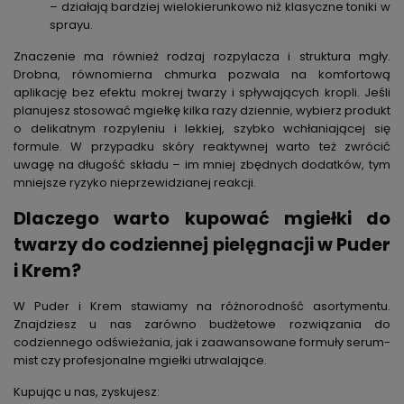
– działają bardziej wielokierunkowo niż klasyczne toniki w
sprayu.
Znaczenie ma również rodzaj rozpylacza i struktura mgły.
Drobna, równomierna chmurka pozwala na komfortową
aplikację bez efektu mokrej twarzy i spływających kropli. Jeśli
planujesz stosować mgiełkę kilka razy dziennie, wybierz produkt
o delikatnym rozpyleniu i lekkiej, szybko wchłaniającej się
formule. W przypadku skóry reaktywnej warto też zwrócić
uwagę na długość składu – im mniej zbędnych dodatków, tym
mniejsze ryzyko nieprzewidzianej reakcji.
Dlaczego warto kupować mgiełki do
twarzy do codziennej pielęgnacji w Puder
i Krem?
W Puder i Krem stawiamy na różnorodność asortymentu.
Znajdziesz u nas zarówno budżetowe rozwiązania do
codziennego odświeżania, jak i zaawansowane formuły serum-
mist czy profesjonalne mgiełki utrwalające.
Kupując u nas, zyskujesz: