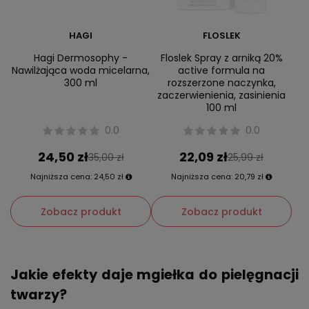
HAGI
FLOSLEK
Hagi Dermosophy -
Floslek Spray z arniką 20%
Nawilżająca woda micelarna,
active formula na
300 ml
rozszerzone naczynka,
zaczerwienienia, zasinienia
100 ml
0.0
0.0
24,50 zł
22,09 zł
35,00 zł
25,99 zł
Najniższa cena:
24,50 zł
Najniższa cena:
20,79 zł
Zobacz produkt
Zobacz produkt
Jakie efekty daje mgiełka do pielęgnacji
twarzy?