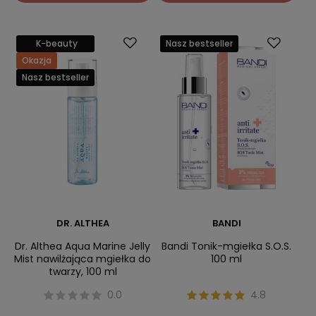
K-beauty
Nasz bestseller
Okazja
Nasz bestseller
DR. ALTHEA
BANDI
Dr. Althea Aqua Marine Jelly
Bandi Tonik-mgiełka S.O.S.
Mist nawilżająca mgiełka do
100 ml
twarzy, 100 ml
0.0
4.8