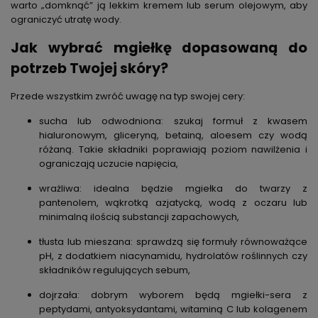
warto „domknąć” ją lekkim kremem lub serum olejowym, aby
ograniczyć utratę wody.
Jak wybrać mgiełkę dopasowaną do
potrzeb Twojej skóry?
Przede wszystkim zwróć uwagę na typ swojej cery:
sucha lub odwodniona: szukaj formuł z kwasem
hialuronowym, gliceryną, betainą, aloesem czy wodą
różaną. Takie składniki poprawiają poziom nawilżenia i
ograniczają uczucie napięcia,
wrażliwa: idealna będzie mgiełka do twarzy z
pantenolem, wąkrotką azjatycką, wodą z oczaru lub
minimalną ilością substancji zapachowych,
tłusta lub mieszana: sprawdzą się formuły równoważące
pH, z dodatkiem niacynamidu, hydrolatów roślinnych czy
składników regulujących sebum,
dojrzała: dobrym wyborem będą mgiełki-sera z
peptydami, antyoksydantami, witaminą C lub kolagenem