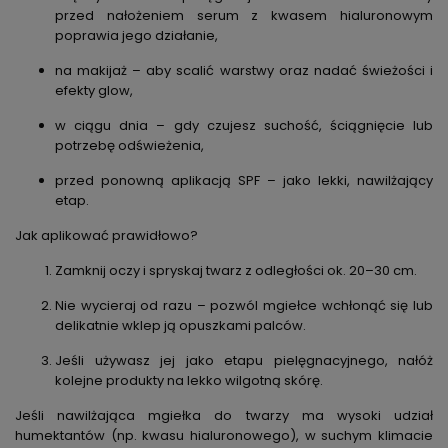
przed nałożeniem serum z kwasem hialuronowym
poprawia jego działanie,
na makijaż – aby scalić warstwy oraz nadać świeżości i
efekty glow,
w ciągu dnia – gdy czujesz suchość, ściągnięcie lub
potrzebę odświeżenia,
przed ponowną aplikacją SPF – jako lekki, nawilżający
etap.
Jak aplikować prawidłowo?
Zamknij oczy i spryskaj twarz z odległości ok. 20–30 cm.
Nie wycieraj od razu – pozwól mgiełce wchłonąć się lub
delikatnie wklep ją opuszkami palców.
Jeśli używasz jej jako etapu pielęgnacyjnego, nałóż
kolejne produkty na lekko wilgotną skórę.
Jeśli nawilżająca mgiełka do twarzy ma wysoki udział
humektantów (np. kwasu hialuronowego), w suchym klimacie