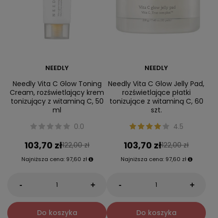
NEEDLY
NEEDLY
Needly Vita C Glow Toning
Needly Vita C Glow Jelly Pad,
Cream, rozświetlający krem
rozświetlające płatki
tonizujący z witaminą C, 50
tonizujące z witaminą C, 60
ml
szt.
0.0
4.5
103,70 zł
103,70 zł
122,00 zł
122,00 zł
Najniższa cena:
97,60 zł
Najniższa cena:
97,60 zł
-
-
+
+
Do koszyka
Do koszyka