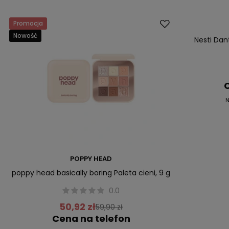
Promocja
Okazja
Nowość
Nesti Da
C
N
POPPY HEAD
poppy head basically boring Paleta cieni, 9 g
0.0
50,92 zł
59,90 zł
Cena na telefon