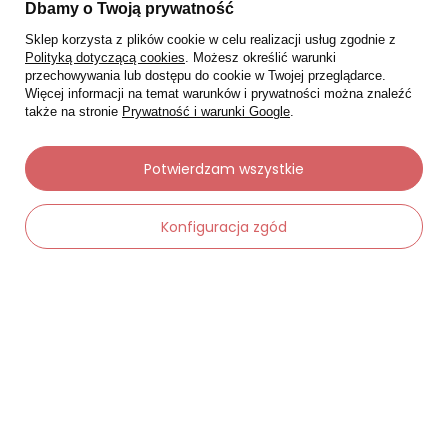
Status zamówienia
Dbamy o Twoją prywatność
Śledzenie przesyłki
Sklep korzysta z plików cookie w celu realizacji usług zgodnie z
Polityką dotyczącą cookies
. Możesz określić warunki
Chcę zareklamować produkt
przechowywania lub dostępu do cookie w Twojej przeglądarce.
Więcej informacji na temat warunków i prywatności można znaleźć
Chcę zwrócić produkt
także na stronie
Prywatność i warunki Google
.
Chcę wymienić towar
Potwierdzam wszystkie
Kontakt
Konfiguracja zgód
Moje konto
Regulaminy
Dane kontaktowe