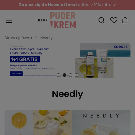
Zapisz się do Newslettera
i odbierz 10% rabatu!
BLOG
Strona główna
Needly
Needly