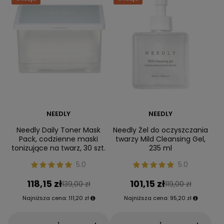
NEEDLY
NEEDLY
Needly Daily Toner Mask
Needly Żel do oczyszczania
Pack, codzienne maski
twarzy Mild Cleansing Gel,
tonizujące na twarz, 30 szt.
235 ml
5.0
5.0
118,15 zł
101,15 zł
139,00 zł
119,00 zł
Najniższa cena:
111,20 zł
Najniższa cena:
95,20 zł