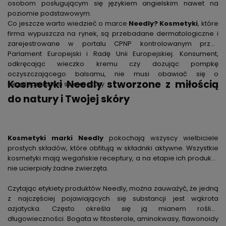
osobom posługującym się językiem angielskim nawet na
poziomie podstawowym.
Co jeszcze warto wiedzieć o marce
Needly? Kosmetyki
, które
firma wypuszcza na rynek, są przebadane dermatologiczne i
zarejestrowane w portalu CPNP kontrolowanym przez
Parlament Europejski i Radę Unii Europejskiej. Konsument,
odkręcając wieczko kremu czy dozując pompkę
oczyszczającego balsamu, nie musi obawiać się o
Kosmetyki Needly stworzone z miłością
bezpieczeństwo swojej skóry.
do natury i Twojej skóry
Kosmetyki marki Needly
pokochają wszyscy wielbiciele
prostych składów, które obfitują w składniki aktywne. Wszystkie
kosmetyki mają wegańskie receptury, a na etapie ich produkcji
nie ucierpiały żadne zwierzęta.
Czytając etykiety produktów Needly, można zauważyć, że jedną
z najczęściej pojawiających się substancji jest wąkrota
azjatycka. Często określa się ją mianem rośliny
długowieczności. Bogata w fitosterole, aminokwasy, flawonoidy