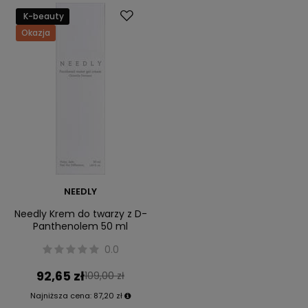
K-beauty
Okazja
NEEDLY
Needly Krem do twarzy z D-
Panthenolem 50 ml
0.0
92,65 zł
109,00 zł
Najniższa cena:
87,20 zł