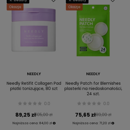
Okazja
Okazja
NEEDLY
NEEDLY
Needly Retifit Collagen Pad
Needly Patch for Blemishes
płatki tonizujące, 80 szt
plasterki na niedoskonałości,
24 szt.
0.0
0.0
89,25 zł
75,65 zł
105,00 zł
89,00 zł
Najniższa cena:
84,00 zł
Najniższa cena:
71,20 zł