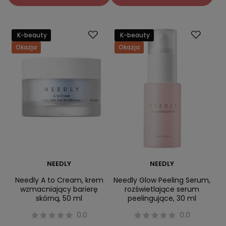
K-beauty
K-beauty
Okazja
Okazja
NEEDLY
NEEDLY
Needly A to Cream, krem
Needly Glow Peeling Serum,
wzmacniający barierę
rozświetlające serum
skórną, 50 ml
peelingujące, 30 ml
0.0
0.0