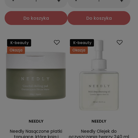
-
-
+
+
Do koszyka
Do koszyka
K-beauty
K-beauty
Okazja
Okazja
NEEDLY
NEEDLY
Needly Nasączone płatki
Needly Olejek do
tonujące, które koją i
oczyszczania twarzy 240 ml