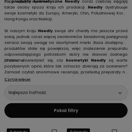
imponującym wynikiem.
Po
produkty kosmetyczne Needly
coraz częściej sięgają
także osoby spoza kraju ich produkcji.
Needly
dystrybuuje
swoje kosmetyki do Europy, Ameryki, Chin, Południowej Korei,
Hong Kongu oraz Malezji.
W naszym kraju
Needly
swoje dni chwały ma jeszcze przed
sobą, jednak coraz więcej zwolenników świadomej pielęgnacji
zwraca swoją uwagę na asortyment marki. Baza dostępnych
produktów stale się powiększa, więc znalezienie preparatu
odpowiadającego potrzebom skóry nie stanowi żadnego
problemu.
Chcesz dowiedzieć się, czy
kosmetyki Needly
są warte
pozytywnych opinii, które tak ochoczo zbierają za oceanem?
Zamiast czytać anonimowe recenzje, przetestuj preparaty na
własnej skórze! Najwyższej jakości kremy, sera, olejki czy
Czytaj więcej
balsamy
Needly
dostępne są w internetowej drogerii Puder i
Krem.
Najlepsza trafność
Pokaż filtry
K-beauty
K-beauty