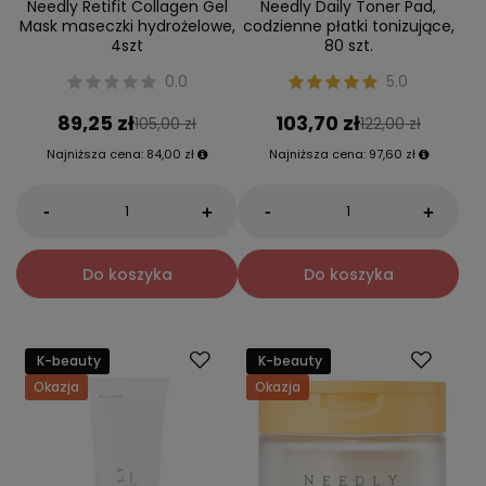
Needly Retifit Collagen Gel
Needly Daily Toner Pad,
Mask maseczki hydrożelowe,
codzienne płatki tonizujące,
4szt
80 szt.
0.0
5.0
89,25 zł
103,70 zł
105,00 zł
122,00 zł
Najniższa cena:
84,00 zł
Najniższa cena:
97,60 zł
-
-
+
+
Do koszyka
Do koszyka
K-beauty
K-beauty
Okazja
Okazja