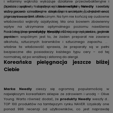
i witaminy wąkrota wykazuje działanie przeciwbakteryjne i
przeciwzapalne. Naturalny składnik roślinny chroni komórki
Oprócz wąkroty azjatyckiej
kosmetyki Needly
zostały
skóry przed szkodliwym działaniem wolnych rodników oraz
wzbogacone o naturalne oleje (np. kameliowy), d-panthenol,
promieniowaniem słonecznym. Na tym nie kończą się cudowne
algi czy kwasy BHA i PHA.
właściwości wąkroty azjatyckiej. Ma ona bowiem zbawienny
wpływ na utrzymanie optymalnego poziomu nawilżenia
naskórka, poprawia jego sprężystość oraz przyspiesza gojenie
Poszczególne
produkty Needly
różnią się od siebie, jednak
się ran.
punktem wspólnym jest to, że żaden preparat nie zawiera
alkoholu, sztucznych barwników i sztucznego zapachu. To
właśnie ta właściwość sprawia, że preparaty są w pełni
bezpieczne dla posiadaczy każdego typu cery – od tej
normalnej, aż po wrażliwą i skłonną do alergii.
Koreańska pielęgnacja jeszcze bliżej
Ciebie
Marka Needly
cieszy się ogromną popularnością w
największym koreańskim sklepie ze zdrowiem i urodą – Olive
Young. Warto również dodać, że
produkty Needly
weszły do
TOP 100 produktów na tamtejszym rynku NAVER. Uzyskały one
ponad 999 recenzji od użytkowników, co jest naprawdę