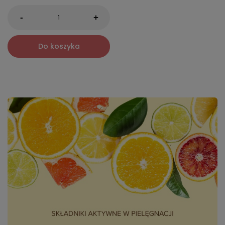
-
+
Do koszyka