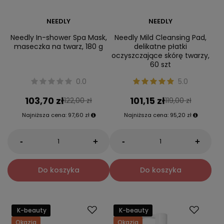
NEEDLY
NEEDLY
Needly In-shower Spa Mask,
Needly Mild Cleansing Pad,
maseczka na twarz, 180 g
delikatne płatki
oczyszczające skórę twarzy,
60 szt
0.0
5.0
103,70 zł
101,15 zł
122,00 zł
119,00 zł
Najniższa cena:
97,60 zł
Najniższa cena:
95,20 zł
-
-
+
+
Do koszyka
Do koszyka
K-beauty
K-beauty
Okazja
Okazja