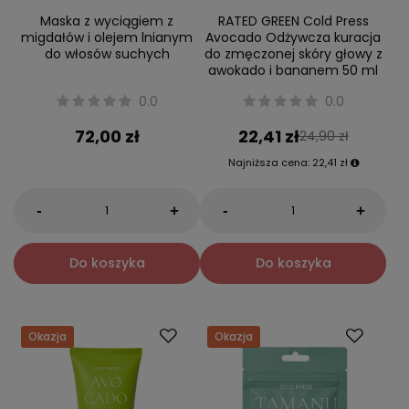
Maska z wyciągiem z
RATED GREEN Cold Press
migdałów i olejem lnianym
Avocado Odżywcza kuracja
do włosów suchych
do zmęczonej skóry głowy z
awokado i bananem 50 ml
0.0
0.0
72,00 zł
22,41 zł
24,90 zł
Najniższa cena:
22,41 zł
-
-
+
+
Do koszyka
Do koszyka
Okazja
Okazja