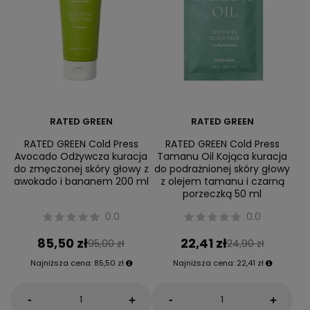
RATED GREEN
RATED GREEN
RATED GREEN Cold Press
RATED GREEN Cold Press
Avocado Odżywcza kuracja
Tamanu Oil Kojąca kuracja
do zmęczonej skóry głowy z
do podrażnionej skóry głowy
awokado i bananem 200 ml
z olejem tamanu i czarną
porzeczką 50 ml
0.0
0.0
85,50 zł
22,41 zł
95,00 zł
24,90 zł
Najniższa cena:
85,50 zł
Najniższa cena:
22,41 zł
-
-
+
+