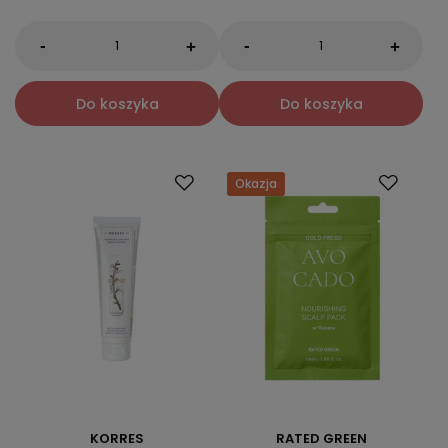
-
-
+
+
Do koszyka
Do koszyka
Okazja
KORRES
RATED GREEN