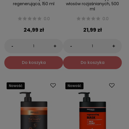
regenerująca, 150 ml
włosów rozjaśnianych, 500
ml
0.0
0.0
24,99 zł
21,99 zł
-
-
+
+
Do koszyka
Do koszyka
Nowość
Nowość