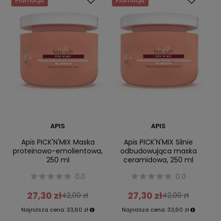
Promocja
Promocja
APIS
APIS
Apis PICK'N'MIX Maska
Apis PICK'N'MIX Silnie
proteinowo-emolientowa,
odbudowująca maska
250 ml
ceramidowa, 250 ml
0.0
0.0
27,30 zł
27,30 zł
42,00 zł
42,00 zł
Najniższa cena:
33,60 zł
Najniższa cena:
33,60 zł