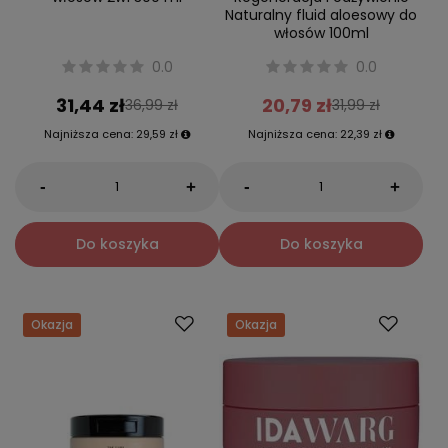
Naturalny fluid aloesowy do
włosów 100ml
0.0
0.0
31,44 zł
20,79 zł
36,99 zł
31,99 zł
Najniższa cena:
29,59 zł
Najniższa cena:
22,39 zł
-
-
+
+
Do koszyka
Do koszyka
Okazja
Okazja