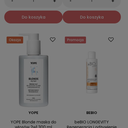
-
-
+
+
Do koszyka
Do koszyka
Okazja
Promocja
YOPE
BEBIO
YOPE Blonde maska do
beBIO LONGEVITY
włosów 2w1 300 ml
Regeneracja i odżywienie