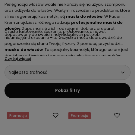
Pielęgnacja włosów wcale nie kończy się na użyciu szamponu
oraz odżywki do włosów. Wartymi rozważenia produktami, które
silnie regenerują kosmetyki, są
maski do włosów
. W Puder i
Krem znajdziesz różnego rodzaju
profesjonalne maski do
włosów
. Zapoznaj się z ich rodzajami i dobierz preparat
Częste farbowanie, suszenie, prostowanie, a nawet
dopasowany do swoich indywidualnych potrzeb.
nieumiejętne czesanie – to wszystko może doprowadzić do
pogorszenia się stanu Twojej fryzury. Z pomocą przychodzi
maska do włosów
. To specjalny kosmetyk, którego celem jest
dogłębne odżywienie i regeneracja włosów oraz mieszków
Czytaj więcej
włosowych.
Dobra maska do włosów
potrafi zdziałać cuda.
Może wzmocnić pasemka, nawilżać wysuszone końce, a nawet
Najlepsza trafność
zregenerować puszące się loki.
Maski do włosów
to produkty,
które na stałe powinny zagościć w każdej kobiecej łazience, nie
tylko na półce u zagorzałej włosomaniaczki.
Pokaż filtry
Promocja
Promocja