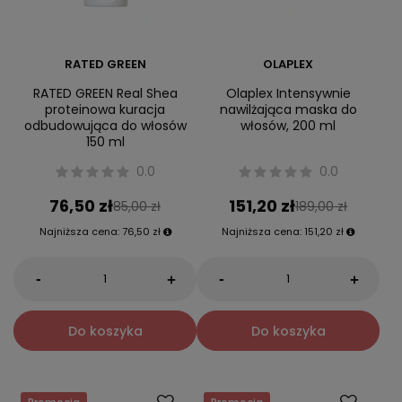
RATED GREEN
OLAPLEX
RATED GREEN Real Shea
Olaplex Intensywnie
proteinowa kuracja
nawilżająca maska do
odbudowująca do włosów
włosów, 200 ml
150 ml
0.0
0.0
76,50 zł
151,20 zł
85,00 zł
189,00 zł
Najniższa cena:
76,50 zł
Najniższa cena:
151,20 zł
-
-
+
+
Do koszyka
Do koszyka