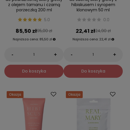
z olejem tamanu i czarną
hibiskusem i syropem
porzeczką 200 ml
klonowym 50 ml
5.0
0.0
85,50 zł
22,41 zł
95,00 zł
24,90 zł
Najniższa cena:
85,50 zł
Najniższa cena:
22,41 zł
-
-
+
+
Do koszyka
Do koszyka
Okazja
Okazja