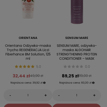
ORIENTANA
SENSUM MARE
Orientana Odżywka-maska
SENSUM MARE, odżywka-
Trycho REGENERACJA Liczi
maska ALGOHAIR
Fiberhance BM Solution, 125
STRENGTHENING PROTEIN
ml
CONDITIONER – MASK
5.0
0.0
32,44 zł
89,25 zł
49,90 zł
119,00 zł
Najniższa cena:
39,92 zł
Najniższa cena:
83,30 zł
-
-
+
+