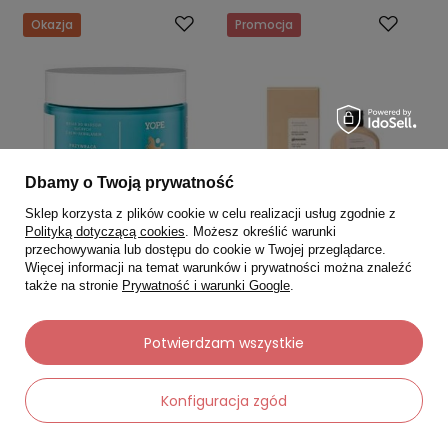
Okazja
Promocja
Dbamy o Twoją prywatność
Sklep korzysta z plików cookie w celu realizacji usług zgodnie z
Polityką dotyczącą cookies
. Możesz określić warunki
przechowywania lub dostępu do cookie w Twojej przeglądarce.
Więcej informacji na temat warunków i prywatności można znaleźć
YOPE
RESIBO
także na stronie
Prywatność i warunki Google
.
YOPE Maska do włosów
Resibo Maska olejowa do
suchych 250 ml
włosów 100 ml
Potwierdzam wszystkie
0.0
5.0
28,47 zł
46,92 zł
Konfiguracja zgód
33,49 zł
69,00 zł
Najniższa cena:
26,79 zł
Najniższa cena:
48,30 zł