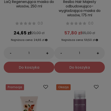
LaQ Regenerująca maska do
Resibo Hair Majesty
włosów, 250 ml
odbudowująco-
wygładzająca maska do
włosów, 175 ml
0.0
0.0
24,65 zł
57,80 zł
29,00 zł
85,00 zł
Najniższa cena:
24,65 zł
Najniższa cena:
59,50 zł
-
-
+
+
Do koszyka
Do koszyka
Promocja
Okazja