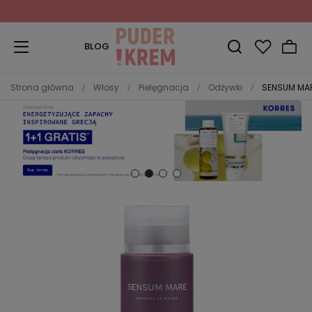
Zapisz się do Newslettera
i odbierz 10% rabatu!
BLOG
Strona główna
Włosy
Pielęgnacja
Odżywki
SENSUM MAR