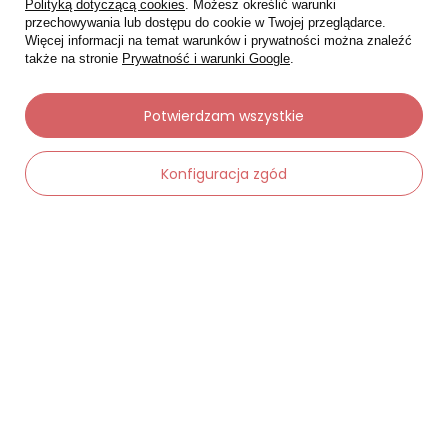
Polityką dotyczącą cookies
. Możesz określić warunki
przechowywania lub dostępu do cookie w Twojej przeglądarce.
Więcej informacji na temat warunków i prywatności można znaleźć
także na stronie
Prywatność i warunki Google
.
Potwierdzam wszystkie
Moje zamówienia
Konfiguracja zgód
Status zamówienia
Śledzenie przesyłki
-
Dodaj do koszyka
+
Chcę zareklamować produkt
Chcę zwrócić produkt
Chcę wymienić towar
Kontakt
Moje konto