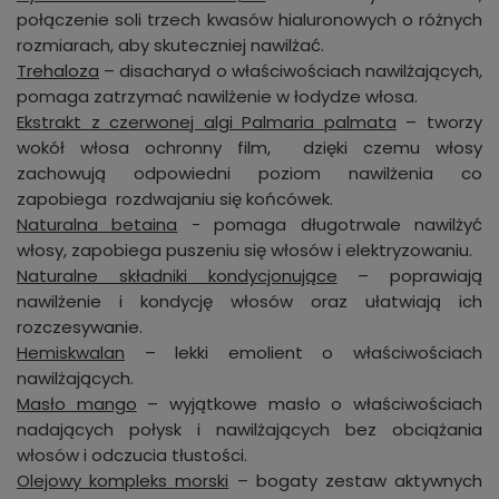
połączenie soli trzech kwasów hialuronowych o różnych
rozmiarach, aby skuteczniej nawilżać.
Trehaloza
– disacharyd o właściwościach nawilżających,
pomaga zatrzymać nawilżenie w łodydze włosa.
Ekstrakt z czerwonej algi Palmaria palmata
– tworzy
wokół włosa ochronny film, dzięki czemu włosy
zachowują odpowiedni poziom nawilżenia co
zapobiega rozdwajaniu się końcówek.
Naturalna betaina
- pomaga długotrwale nawilżyć
włosy, zapobiega puszeniu się włosów i elektryzowaniu.
Naturalne składniki kondycjonujące
– poprawiają
nawilżenie i kondycję włosów oraz ułatwiają ich
rozczesywanie.
Hemiskwalan
– lekki emolient o właściwościach
nawilżających.
Masło mango
– wyjątkowe masło o właściwościach
nadających połysk i nawilżających bez obciążania
włosów i odczucia tłustości.
Olejowy kompleks morski
– bogaty zestaw aktywnych