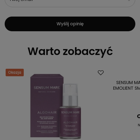
Wyślij opinię
Warto zobaczyć
Okazja
Okazja
SENSUM MA
EMOLIENT S
C
N