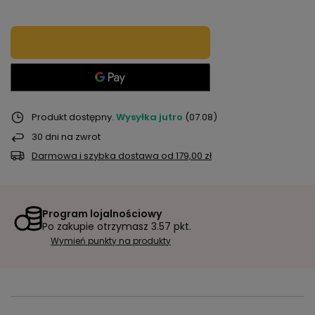
Produkt dostępny
Wysyłka
jutro
(07.08)
30
dni na zwrot
Darmowa i szybka dostawa
od
179,00 zł
Program lojalnościowy
Po zakupie otrzymasz
3.57 pkt.
Wymień punkty na produkty