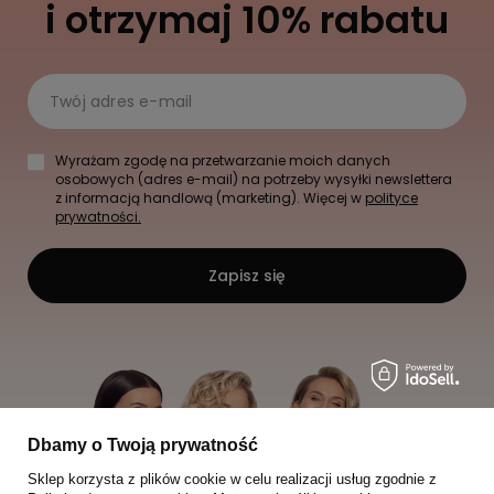
i otrzymaj 10% rabatu
Twój adres e-mail
Wyrażam zgodę na przetwarzanie moich danych
osobowych (adres e-mail) na potrzeby wysyłki newslettera
z informacją handlową (marketing). Więcej w
polityce
prywatności.
Zapisz się
Dbamy o Twoją prywatność
Sklep korzysta z plików cookie w celu realizacji usług zgodnie z