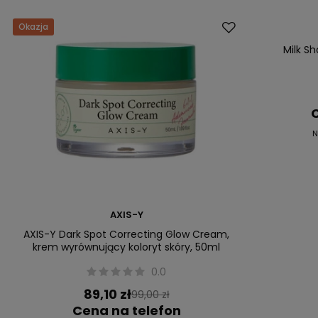
Okazja
Okazja
Milk Sh
C
N
AXIS-Y
AXIS-Y Dark Spot Correcting Glow Cream,
krem wyrównujący koloryt skóry, 50ml
0.0
89,10 zł
99,00 zł
Cena na telefon