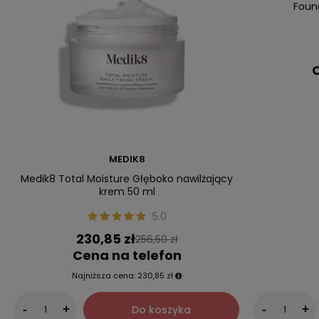
Foun
C
MEDIK8
Medik8 Total Moisture Głęboko nawilżający
krem 50 ml
5.0
230,85 zł
256,50 zł
Cena na telefon
Najniższa cena:
230,85 zł
Do koszyka
-
+
-
+