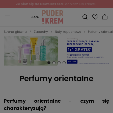
Zapisz się do Newslettera
i odbierz 10% rabatu!
BLOG
Strona główna
Zapachy
Nuty zapachowe
Perfumy orienta
Perfumy orientalne
Perfumy orientalne - czym się
charakteryzują?