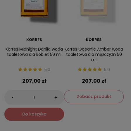
KORRES
KORRES
Korres Midnight Dahlia woda
Korres Oceanic Amber woda
toaletowa dla kobiet 50 ml
toaletowa dla mężczyzn 50
ml
5.0
5.0
207,00 zł
207,00 zł
Zobacz produkt
-
+
Do koszyka