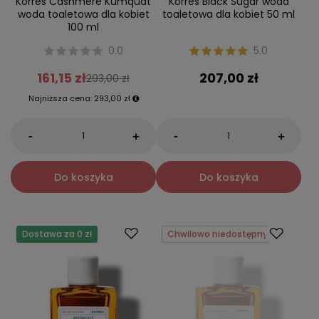
Korres Cashmere Kumquat
Korres Black Sugar woda
woda toaletowa dla kobiet
toaletowa dla kobiet 50 ml
100 ml
0.0
5.0
161,15 zł
207,00 zł
293,00 zł
Najniższa cena:
293,00 zł
-
-
+
+
Do koszyka
Do koszyka
Dostawa za 0 zł
Chwilowo niedostępny