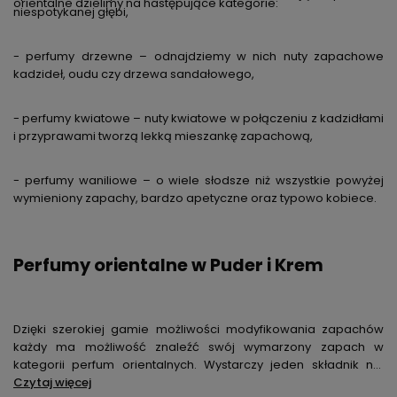
orientalne dzielimy na następujące kategorie:
niespotykanej głębi,
- perfumy drzewne – odnajdziemy w nich nuty zapachowe
kadzideł, oudu czy drzewa sandałowego,
- perfumy kwiatowe – nuty kwiatowe w połączeniu z kadzidłami
i przyprawami tworzą lekką mieszankę zapachową,
- perfumy waniliowe – o wiele słodsze niż wszystkie powyżej
wymieniony zapachy, bardzo apetyczne oraz typowo kobiece.
Perfumy orientalne w Puder i Krem
Dzięki szerokiej gamie możliwości modyfikowania zapachów
każdy ma możliwość znaleźć swój wymarzony zapach w
kategorii perfum orientalnych. Wystarczy jeden składnik np.
przyprawa, kwiat lub nutka wanilii, by mocny, gęsty zapach
Czytaj więcej