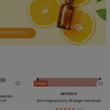
Okazja
ARTDECO
Głęboko
0 ml
Róż magnetyczny 18 beige rose blush
5.0