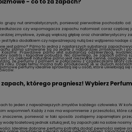
piżmowe - co to za zapach?
do grupy nut animalistycznych, ponieważ pierwotnie pochodziło od 
rzedłużacza czy wspomagacza zapachu natomiast coraz częściej 
bardziej zmysłowe, zyskują większą głębię oraz charakterystyczny z
o jest tylko dodatkiem czy najważniejszą nutą bez wątpienia nadaj
ie jest piżmo? Piżmo to jedna z najstarszych substancji zapachowy
achu piżma uznawane są za jedne z najbardziej zmysłowych i poc
 Kaszmir. Prawdziwe piżmo jest substancją odzwierzęcą, wydzie
obry nastrój i łagodnie pobudza. Nic dziwnego, że zapach piżma 
ym. Co ciekawe naturalne piżmo jest niezwykle cenne, osiągając wa
wierdzą, że perfumy z piżmem w połączeniu z cząsteczkami skóry cz
29 roku. Dzięki temu można było produkować je w dużych ilościach
piżmowe perfumy idealnie sprawdzą się u osób, które uwielbiają się 
mowców.
o zapach, którego pragniesz! Wybierz Perf
ach to jeden z najważniejszych zmysłów każdego człowieka. W koń
kim wspomnień. Każdy z nas ma wspomnienie z przeszłości, które cz
znaczenie, ponieważ w taki sposób zostajemy zapamiętani przez 
 wodę toaletową jednak sztuką jest, by zapach jaki na sobie nosi
ości. Idealnie dobrane perfumy potrafią dodać pewności siebie ora
erii online znajdziecie szeroką gamę perfum również zapachów pi