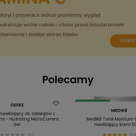
Polecamy
Dostawa za 0 zł
GESKE
MEDIK8
Okazja
 nawilżający do zabiegów z
i - Hydrating MicroCurrent
Medik8 Total Moisture 
Gel
nawilżający krem 5
0.0
5.0