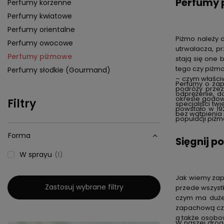
Perfumy 
Perfumy korzenne
Perfumy kwiatowe
Perfumy orientalne
Piżmo należy 
Perfumy owocowe
utrwalacza, p
Perfumy piżmowe
stają się one 
tego czy piżm
Perfumy słodkie (Gourmand)
– czym właściw
Perfumy o zap
podróży przez
odprężenie, d
okresie godow
Filtry
specjaliści t
powstało w 19
bez wątpienia 
populacji piż
Forma
Sięgnij p
W sprayu
1
Jak wiemy zap
Zastosuj wybrane filtry
przede wszyst
czym ma duże 
zapachową czy
a także osobow
W naszej drog