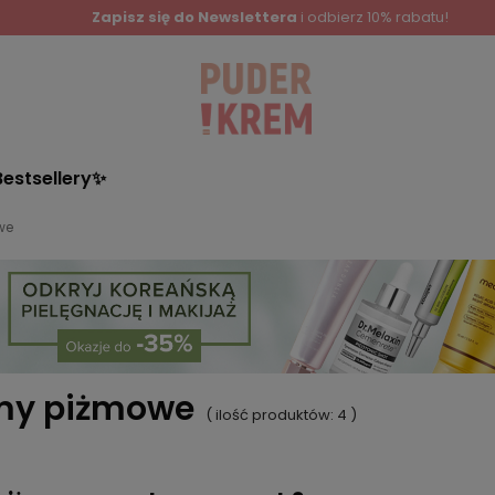
Zapisz się do Newslettera
i odbierz 10% rabatu!
Bestsellery✨
we
my piżmowe
( ilość produktów:
4
)