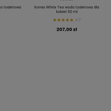
da toaletowa
Korres White Tea woda toaletowa dla
kobiet 50 ml
4.7
207,00 zł