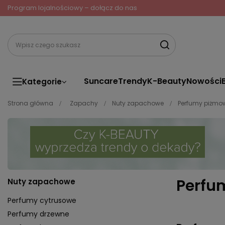
Program lojalnościowy – dołącz do nas
Suncare
Trendy
K-Beauty
Nowości
Kategorie
Strona główna
Zapachy
Nuty zapachowe
Perfumy piżmo
Perfu
Nuty zapachowe
Perfumy cytrusowe
Perfumy drzewne