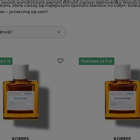
ie swoich wymarzonych perfum, których zapach definiowałby Waszą o
ami, które cieszą się najlepszymi opiniami klientów na całym świeci
nie – przekonaj się sam!
afność
 0 zł
Dostawa za 0 zł
KORRES
KORRES