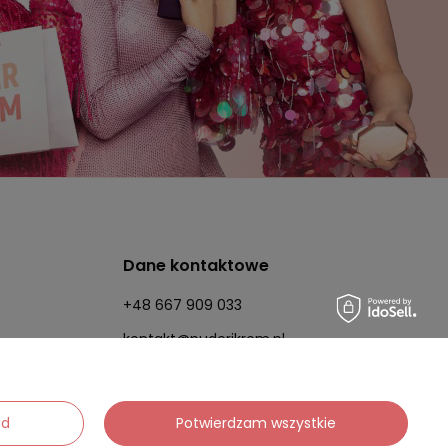
Dane kontaktowe
+48 667 909 033
kontakt@puderikrem.pl
ód
Potwierdzam wszystkie