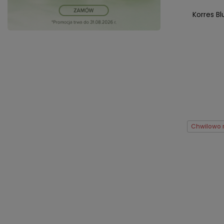
Korres B
Chwilowo 