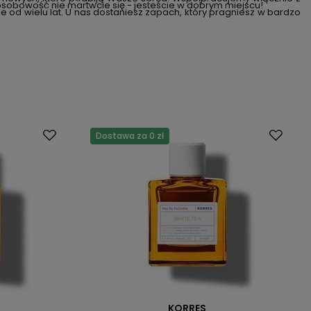
sobowość nie martwcie się - jesteście w dobrym miejscu!
e od wielu lat. U nas dostaniesz zapach, który pragniesz w bardzo
Dostawa za 0 zł
KORRES