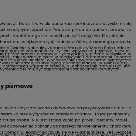
zwierząt. Do dziś w wielu perfumach pełni przede wszystkim rolę
jest wiodącym zapachem. Dodanie piżma do perfum sprawia, że
apach, obok którego nie sposób przejść obojętnie. Niezależnie od
e charakteru całej kompozycji. Jednak wróćmy do samego początku
ch na świecie. Naturalny zapach piżma odkrył Marco Polo podczas
iągających zapachów. Korzystnie wpływa na psychikę, przynosi
laną przez samce piżmowca syberyjskiego, przede wszystkim w
szybko zajął ważne miejsce w medycynie i aromaterapii. Ponadto
rtość wyższą niż złoto. Współcześnie używane piżmo syntetyczne
łowieka na każdej osobie będą pachnąć inaczej. W związku z tym
, potrzebnych w perfumiarstwie, a jednocześnie zmniejszyć ubój
wyróżniać z tłumu, być zapamiętani oraz są charakterystyczni.
umy piżmowe
cu to ten zmysł ma bardzo duży wpływ na przywoływanie emocji a
asami kojarzy wyłącznie ze zmysłem zapachu. To jak pachniemy i
drugą osobę. Nie jest sztuką kupić po prostu perfumy, mgiełkę
my był odpowiednio dobrany do naszego temperamentu, charakteru
z pomóc w lepszym poczuciu się we własnej skórze. Jeśli jeszcze
żmowych, które podbiją Wasze serca. Współpracujemy włącznie z