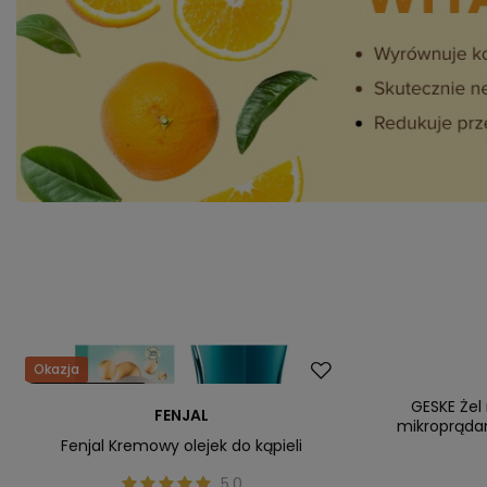
Okazja
Okazja
Nasz bestseller
Nowość
GESKE Żel
FENJAL
mikroprądam
Fenjal Kremowy olejek do kąpieli
5.0