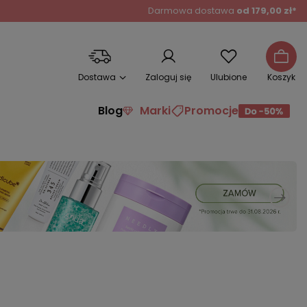
Darmowa dostawa
od 179,00 zł*
Dostawa
Zaloguj się
Ulubione
Koszyk
Blog
Marki
Promocje