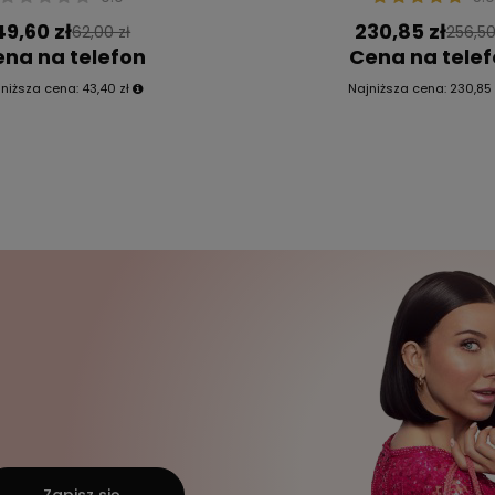
49,60 zł
230,85 zł
62,00 zł
256,50
na na telefon
Cena na tele
jniższa cena:
43,40 zł
Najniższa cena:
230,85 
Zapisz się