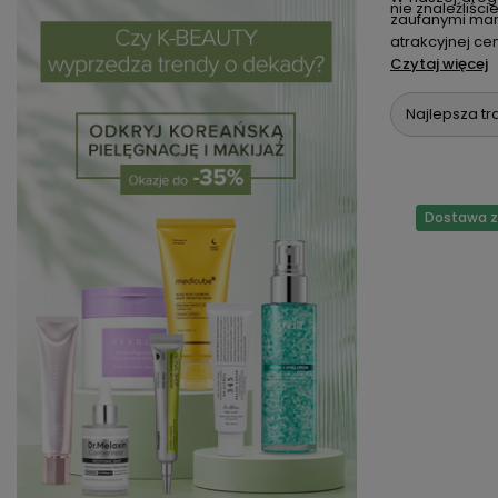
nie znaleźliśc
zaufanymi mark
atrakcyjnej ce
Czytaj więcej
Najlepsza tr
Dostawa za