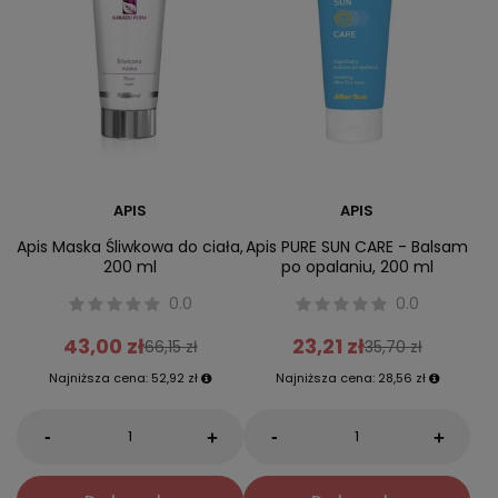
APIS
APIS
Apis Maska Śliwkowa do ciała,
Apis PURE SUN CARE - Balsam
200 ml
po opalaniu, 200 ml
0.0
0.0
43,00 zł
23,21 zł
66,15 zł
35,70 zł
Najniższa cena:
52,92 zł
Najniższa cena:
28,56 zł
-
-
+
+