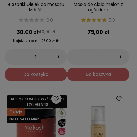
4 Szpaki Olejek do masażu
Masło do ciała melon z
Miłość
ogórkiem
0.0
5.0
30,00 zł
79,00 zł
40,00 zł
Najniższa cena:
28,00 zł
-
-
+
+
Do koszyka
Do koszyka
KUP MOKOSH POWYŻEJ 159 ZŁ
| ŻEL GRATIS
Okazja
Nasz bestseller