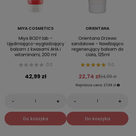
MIYA COSMETICS
ORIENTANA
Miya BODY.lab –
Orientana Drzewo
Ujędrniająco-wygładzający
sandałowe - Nawilżająco
balsam z kwasami AHA i
regenerujący balsam do
witaminami, 200 ml
ciała, 125ml
0.0
5.0
42,99 zł
22,74 zł
34,99 zł
Najniższa cena:
27,99 zł
-
-
+
+
Do koszyka
Do koszyka