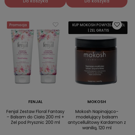
Do koszyka
Do koszyka
Promocja
KUP MOKOSH POWYŻEJ 159 ZŁ
| ŻEL GRATIS
FENJAL
MOKOSH
Fenjal Zestaw Floral Fantasy
Mokosh Napinająco-
– Balsam do Ciała 200 ml +
modelujący balsam
Żel pod Prysznic 200 ml
antycellulitowy Kardamon z
wanilią, 120 ml