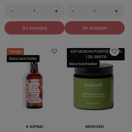
-
-
+
+
Do koszyka
Do koszyka
Okazja
KUP MOKOSH POWYŻEJ 159 ZŁ
| ŻEL GRATIS
Nasz bestseller
Nasz bestseller
4 SZPAKI
MOKOSH