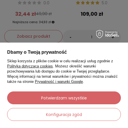
0.0
5.0
32,44 zł
109,00 zł
49,90 zł
Najniższa cena:
34,93 zł
Zobacz produkt
-
+
Dbamy o Twoją prywatność
Do koszyka
Sklep korzysta z plików cookie w celu realizacji usług zgodnie z
Polityką dotyczącą cookies
. Możesz określić warunki
przechowywania lub dostępu do cookie w Twojej przeglądarce.
Okazja
Okazja
Więcej informacji na temat warunków i prywatności można znaleźć
także na stronie
Prywatność i warunki Google
.
Potwierdzam wszystkie
Konfiguracja zgód