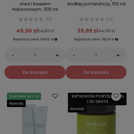
shea i kwasem
słodkiej pomarańczy, 100 ml
hialuronowym, 300 ml
0.0
0.0
45,90 zł
35,99 zł
54,00 zł
44,99 zł
Najniższa cena:
54,00 zł
Najniższa cena:
38,24 zł
-
-
+
+
Do koszyka
Do koszyka
Dostawa za 0 zł
KUP MOKOSH POWYŻEJ 159 ZŁ
| ŻEL GRATIS
Nowość
Nowość