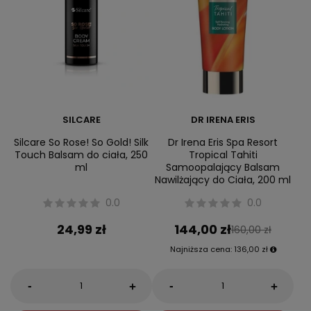
SILCARE
DR IRENA ERIS
Silcare So Rose! So Gold! Silk
Dr Irena Eris Spa Resort
Touch Balsam do ciała, 250
Tropical Tahiti
ml
Samoopalający Balsam
Nawilżający do Ciała, 200 ml
0.0
0.0
24,99 zł
144,00 zł
160,00 zł
Najniższa cena:
136,00 zł
-
-
+
+