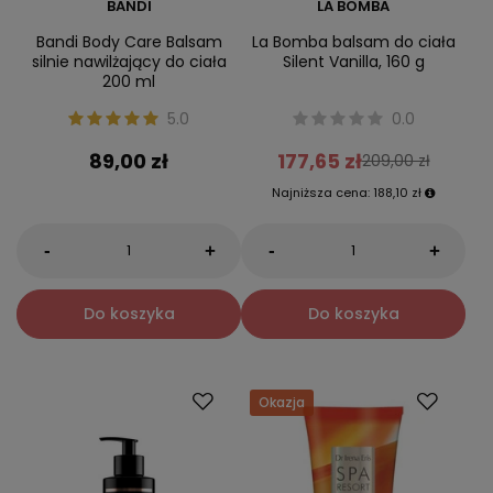
BANDI
LA BOMBA
Bandi Body Care Balsam
La Bomba balsam do ciała
silnie nawilżający do ciała
Silent Vanilla, 160 g
200 ml
5.0
0.0
89,00 zł
177,65 zł
209,00 zł
Najniższa cena:
188,10 zł
-
-
+
+
Do koszyka
Do koszyka
Okazja