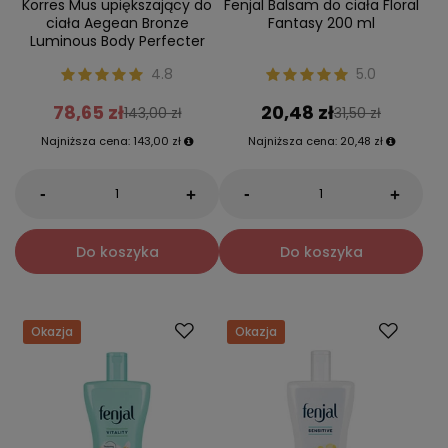
Korres Mus upiększający do
Fenjal Balsam do ciała Floral
ciała Aegean Bronze
Fantasy 200 ml
Luminous Body Perfecter
4.8
5.0
78,65 zł
20,48 zł
143,00 zł
31,50 zł
Najniższa cena:
143,00 zł
Najniższa cena:
20,48 zł
-
-
+
+
Do koszyka
Do koszyka
Okazja
Okazja