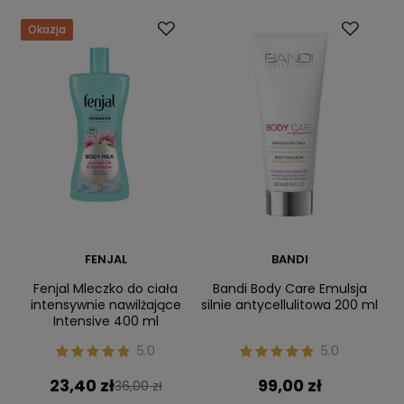
Okazja
FENJAL
BANDI
Fenjal Mleczko do ciała
Bandi Body Care Emulsja
intensywnie nawilżające
silnie antycellulitowa 200 ml
Intensive 400 ml
5.0
5.0
23,40 zł
99,00 zł
36,00 zł