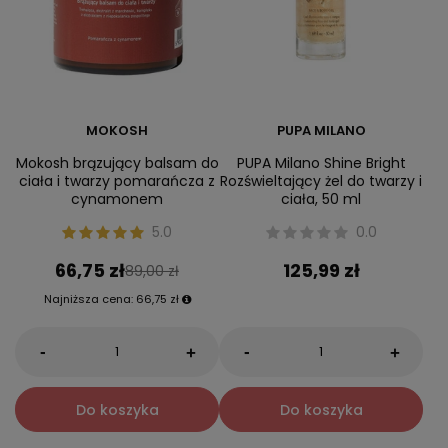
MOKOSH
PUPA MILANO
Mokosh brązujący balsam do
PUPA Milano Shine Bright
ciała i twarzy pomarańcza z
Rozświeltający żel do twarzy i
cynamonem
ciała, 50 ml
5.0
0.0
66,75 zł
125,99 zł
89,00 zł
Najniższa cena:
66,75 zł
-
-
+
+
Do koszyka
Do koszyka