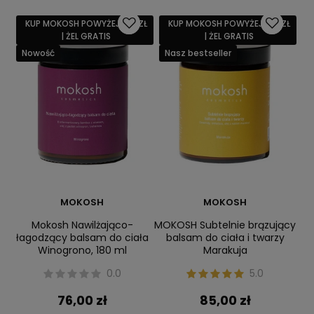
KUP MOKOSH POWYŻEJ 159 ZŁ
KUP MOKOSH POWYŻEJ 159 ZŁ
| ŻEL GRATIS
| ŻEL GRATIS
Nowość
Nasz bestseller
MOKOSH
MOKOSH
Mokosh Nawilżająco-
MOKOSH Subtelnie brązujący
łagodzący balsam do ciała
balsam do ciała i twarzy
Winogrono, 180 ml
Marakuja
0.0
5.0
76,00 zł
85,00 zł