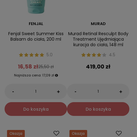
FENJAL
MURAD
Fenjal Sweet Summer Kiss
Murad Retinal Resculpt Body
Balsam do ciała, 200 ml
Treatment Ujędrniająca
kuracja do ciała, 148 ml
5.0
4.5
16,58 zł
419,00 zł
25,50 zł
Najniższa cena:
17,09 zł
-
-
+
+
Do koszyka
Do koszyka
Okazja
Okazja