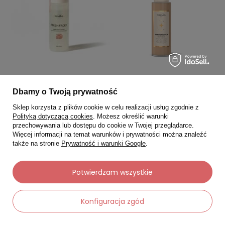
RESIBO
RESIBO
Dbamy o Twoją prywatność
RESIBO Fresh Faced
RESIBO GLOW Mastertouch
Sklep korzysta z plików cookie w celu realizacji usług zgodnie z
Aksamitna pianka
rozświetlający balsam do
Polityką dotyczącą cookies
. Możesz określić warunki
oczyszczająca 150ml
ciała 100 ml
przechowywania lub dostępu do cookie w Twojej przeglądarce.
Więcej informacji na temat warunków i prywatności można znaleźć
5.0
4.0
także na stronie
Prywatność i warunki Google
.
33,32 zł
87,72 zł
49,00 zł
129,00 zł
Potwierdzam wszystkie
Najniższa cena:
34,30 zł
Najniższa cena:
90,30 zł
-
-
+
+
Konfiguracja zgód