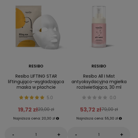
RESIBO
RESIBO
Resibo LIFTING STAR
Resibo All I Mist
liftingująco-wygładzająca
antyoksydacyjna mgiełka
maska w płachcie
rozświetlająca, 30 ml
5.0
0.0
19,72 zł
53,72 zł
29,00 zł
79,00 zł
Najniższa cena:
20,30 zł
Najniższa cena:
55,30 zł
-
-
+
+