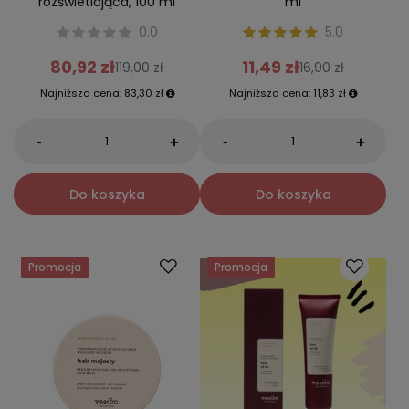
rozświetlająca, 100 ml
ml
0.0
5.0
80,92 zł
11,49 zł
119,00 zł
16,90 zł
Najniższa cena:
83,30 zł
Najniższa cena:
11,83 zł
-
-
+
+
Do koszyka
Do koszyka
Promocja
Promocja