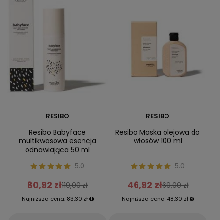
RESIBO
RESIBO
Resibo Babyface
Resibo Maska olejowa do
multikwasowa esencja
włosów 100 ml
odnawiająca 50 ml
5.0
5.0
80,92 zł
46,92 zł
119,00 zł
69,00 zł
Najniższa cena:
83,30 zł
Najniższa cena:
48,30 zł