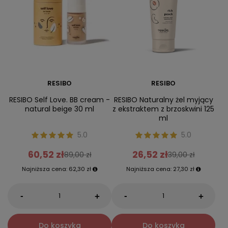
RESIBO
RESIBO
RESIBO Self Love. BB cream -
RESIBO Naturalny żel myjący
natural beige 30 ml
z ekstraktem z brzoskwini 125
ml
5.0
5.0
60,52 zł
26,52 zł
89,00 zł
39,00 zł
Najniższa cena:
62,30 zł
Najniższa cena:
27,30 zł
-
-
+
+
Do koszyka
Do koszyka