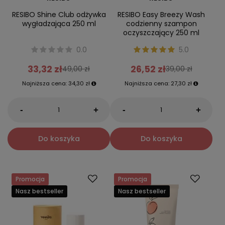
RESIBO Shine Club odżywka
RESIBO Easy Breezy Wash
wygładzająca 250 ml
codzienny szampon
oczyszczający 250 ml
0.0
5.0
33,32 zł
26,52 zł
49,00 zł
39,00 zł
Najniższa cena:
34,30 zł
Najniższa cena:
27,30 zł
-
-
+
+
Do koszyka
Do koszyka
Promocja
Promocja
Nasz bestseller
Nasz bestseller