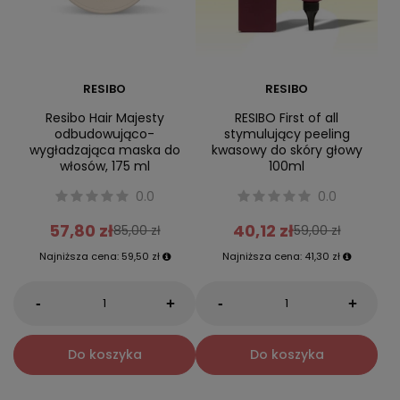
RESIBO
RESIBO
Resibo Hair Majesty
RESIBO First of all
odbudowująco-
stymulujący peeling
wygładzająca maska do
kwasowy do skóry głowy
włosów, 175 ml
100ml
0.0
0.0
57,80 zł
40,12 zł
85,00 zł
59,00 zł
Najniższa cena:
59,50 zł
Najniższa cena:
41,30 zł
-
-
+
+
Do koszyka
Do koszyka