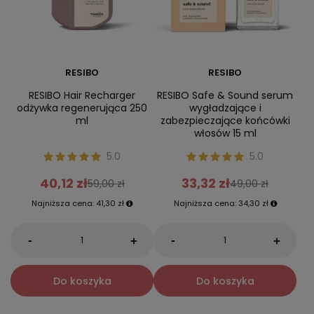
RESIBO
RESIBO
RESIBO Hair Recharger
RESIBO Safe & Sound serum
odżywka regenerująca 250
wygładzające i
ml
zabezpieczające końcówki
włosów 15 ml
5.0
5.0
40,12 zł
33,32 zł
59,00 zł
49,00 zł
Najniższa cena:
41,30 zł
Najniższa cena:
34,30 zł
-
-
+
+
Do koszyka
Do koszyka