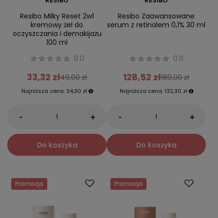
RESIBO
RESIBO
Resibo Milky Reset 2w1
Resibo Zaawansowane
kremowy żel do
serum z retinalem 0,1% 30 ml
oczyszczania i demakijażu
100 ml
0.0
0.0
33,32 zł
128,52 zł
49,00 zł
189,00 zł
Najniższa cena:
34,30 zł
Najniższa cena:
132,30 zł
-
-
+
+
Do koszyka
Do koszyka
Promocja
Promocja