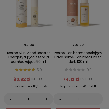
RESIBO
RESIBO
Resibo Skin Mood Booster
Resibo Tonik samoopalający
Energetyzująca esencja
Have Some Tan medium to
odmładzająca 50 ml
dark 100 ml
5.0
0.0
80,92 zł
74,12 zł
119,00 zł
109,00 zł
Najniższa cena:
83,30 zł
Najniższa cena:
76,30 zł
-
-
+
+