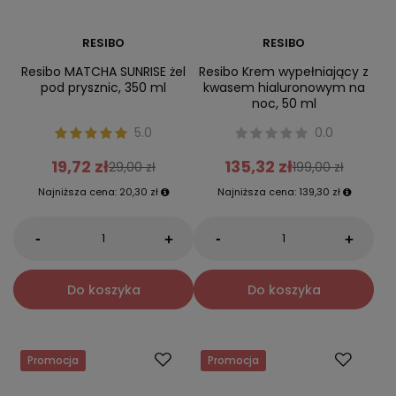
RESIBO
RESIBO
Resibo MATCHA SUNRISE żel
Resibo Krem wypełniający z
pod prysznic, 350 ml
kwasem hialuronowym na
noc, 50 ml
5.0
0.0
19,72 zł
135,32 zł
29,00 zł
199,00 zł
Najniższa cena:
20,30 zł
Najniższa cena:
139,30 zł
-
-
+
+
Do koszyka
Do koszyka
Promocja
Promocja