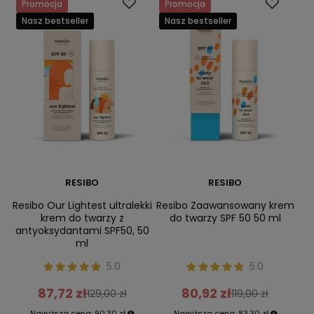
szeroka gama produktów oraz atrakcyjne ceny to cechy
Promocja
Promocja
określające markę Resibo. Odkryj naturalny świat pielęgnacji już
Nasz bestseller
Nasz bestseller
dziś i zainwestuj w najlepsze kosmetyki na rynku!
RESIBO
RESIBO
Resibo Our Lightest ultralekki
Resibo Zaawansowany krem
krem do twarzy z
do twarzy SPF 50 50 ml
antyoksydantami SPF50, 50
ml
5.0
5.0
87,72 zł
80,92 zł
129,00 zł
119,00 zł
Najniższa cena:
90,30 zł
Najniższa cena:
83,30 zł