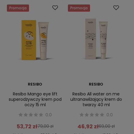
Promocja
Promocja
RESIBO
RESIBO
Resibo Mango eye lift
Resibo All water on me
superodżywczy krem pod
ultranawilżający krem do
oczy 15 ml
twarzy 40 ml
0.0
0.0
53,72 zł
46,92 zł
79,00 zł
69,00 zł