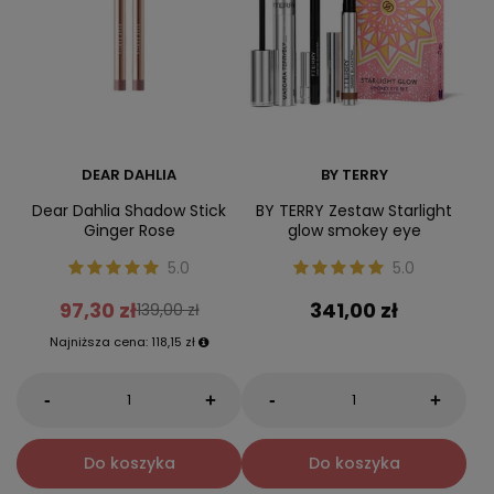
DEAR DAHLIA
BY TERRY
Dear Dahlia Shadow Stick
BY TERRY Zestaw Starlight
Ginger Rose
glow smokey eye
5.0
5.0
97,30 zł
341,00 zł
139,00 zł
Najniższa cena:
118,15 zł
-
-
+
+
Do koszyka
Do koszyka