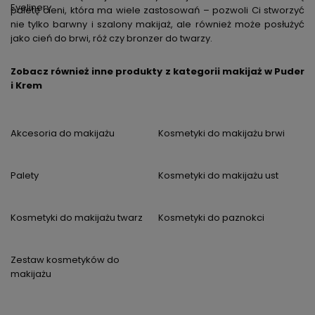
Eyelinery
paletę cieni, która ma wiele zastosowań – pozwoli Ci stworzyć
nie tylko barwny i szalony makijaż, ale również może posłużyć
jako cień do brwi, róż czy
bronzer do twarzy
.
Zobacz również inne produkty z kategorii makijaż w Puder
i Krem
Akcesoria do makijażu
Kosmetyki do makijażu brwi
Palety
Kosmetyki do makijażu ust
Kosmetyki do makijażu twarz
Kosmetyki do paznokci
Zestaw kosmetyków do
makijażu