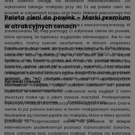
oraz odwróci uwagę od drobnych niedoskonałości. Do
wykonania takiego makijażu przy da Ci się paleta cieni do
powiek w odcieniach brązu oraz beżu. Makijaż wieczorowy ma
Paleta cieni do powiek - Marki premium
jednak do spełnienia inną misję – musi podkreślać Twoją urodę,
ale również idealnie komponować się z wieczorową kreacją. W
w atrakcyjnych cenach
zrealizowaniu tej misji pomogą Ci satynowe cienie do powiek,
które sprawią, że będziesz wyglądała olśniewająco. Ale to nie
wszystko, mamy szeroki asortyment, w którym znajdziesz
Paletki cieni do powiek znanych marek takich jak: PUPA Milano,
kolorowe paletki cieni do powiek, błyszczące oraz neutralne
Laura Mercier, The Balm, Claudia Schiffer, ARTDECO,
Make up
odcienie, które sprawdzą się na co dzień jak i na ważne
Factory
oraz Revelon, masz już teraz na wyciągnięcie ręki.
spotkanie. Na wybór odpowiednich cieni do powiek składa się
Szeroka gama produktów pozwoli wypełnić kosmetyczkę
wiele czynników takich jak: odcień cery, kolor oczu czy włosów.
najlepszymi produktami na rynku. Kosmetyki marek premium
Umiejętnie dobrany zestaw zagwarantuje Ci zniewalający efekt.
sprawią, że Twój makijaż będzie wyglądał profesjonalnie
Makijaż oka to zdecydowanie jeden z najważniejszych
Sprawdź również
każdego dnia. Postaw na jakość – dobra paleta cieni do powiek
elementów makijażu, dzięki dobrym cieniom do powiek
to gwarancja wysokiej jakości.
będziesz w stanie odmienić całkowicie swój wygląd! Z nami
stworzysz make-up o jakim zawsze marzyłaś. Profesjonalnie
Bazy pod cienie do powiek
Korektory pod oczy
wykonany makijaż oka zaskoczy olśniewającym efektem. Dobre
cienie to już połowa sukcesu w twoim makijażowym wyzwaniu.
Niezbędne są również
pędzle do makijażu
, które w łatwy sposób
Kredki do oczu
Tusze do rzęs
pozwolą Ci rozprowadzić cienie na powiece. W sklepie
internetowym puderikrem.pl poznasz różnorodność kolorów,
które odmienią twój codzienny makijaż. Postaw na kolorową