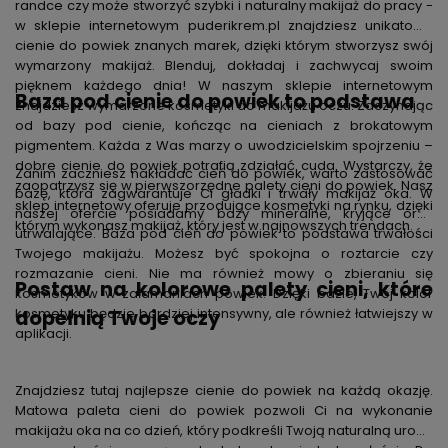
randce czy może stworzyć szybki i naturalny makijaż do pracy -
w sklepie internetowym puderikrem.pl znajdziesz unikatowe
cienie do powiek znanych marek, dzięki którym stworzysz swój
wymarzony makijaż. Blenduj, dokładaj i zachwycaj swoim
pięknem każdego dnia! W naszym sklepie internetowym
Baza pod cienie do powiek to podstawa
znajdziesz wymarzone kosmetyki do makijażu oczu. Zaczynając
od bazy pod cienie, kończąc na cieniach z brokatowym
pigmentem. Każda z Was marzy o uwodzicielskim spojrzeniu –
dobre cienie do powiek potrafią zdziałać cuda. Wystarczy, że
Zanim zaczniesz nakładać cień do powiek, warto zastosować
zaopatrzysz się w pierwszorzędne palety cieni do powiek. Nasz
bazę, która zagwarantuje Ci gładki i trwały makijaż oka. W
sklep internetowy oferuje przodujące kosmetyki na rynku, dzięki
naszej ofercie posiadamy bazy mineralne, kryjące oraz
którym wykonasz makijaż, który jest w najnowszych trendach.
utrwalające. Baza pod cień do powiek to podstawa trwałości
Twojego makijażu. Możesz być spokojna o roztarcie czy
rozmazanie cieni. Nie ma również mowy o zbieraniu się
Postaw na kolorowe palety cieni, które
kosmetyków w załamaniach powiek. Dzięki bazie, Twój kolor
kosmetyku będzie bardziej intensywny, ale również łatwiejszy w
dopełnią Twoje oczy
aplikacji.
Znajdziesz tutaj najlepsze cienie do powiek na każdą okazję.
Matowa paleta cieni do powiek pozwoli Ci na wykonanie
makijażu oka na co dzień, który podkreśli Twoją naturalną urodę