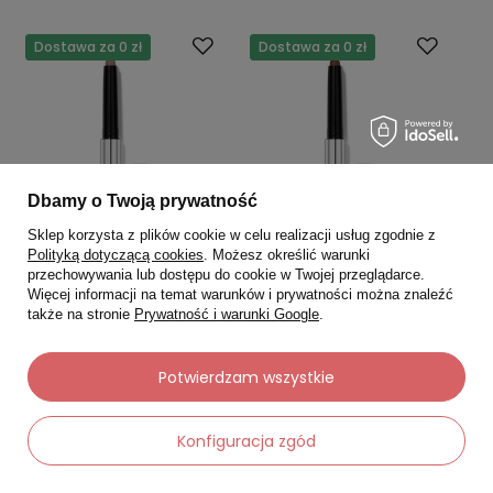
Dostawa za 0 zł
Dostawa za 0 zł
Dbamy o Twoją prywatność
Sklep korzysta z plików cookie w celu realizacji usług zgodnie z
Polityką dotyczącą cookies
. Możesz określić warunki
przechowywania lub dostępu do cookie w Twojej przeglądarce.
Więcej informacji na temat warunków i prywatności można znaleźć
także na stronie
Prywatność i warunki Google
.
BY TERRY
BY TERRY
BY TERRY Cień w sztyfcie
BY TERRY Cień w sztyfcie
Potwierdzam wszystkie
Ombre Blackstar 104 Matte
Ombre Blackstar 105 Matte
Ash
Mokka
5.0
5.0
Konfiguracja zgód
181,00 zł
181,00 zł