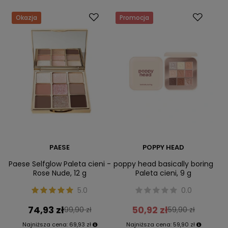
Okazja
Promocja
PAESE
POPPY HEAD
Paese Selfglow Paleta cieni -
poppy head basically boring
Rose Nude, 12 g
Paleta cieni, 9 g
5.0
0.0
74,93 zł
50,92 zł
99,90 zł
59,90 zł
Najniższa cena:
69,93 zł
Najniższa cena:
59,90 zł