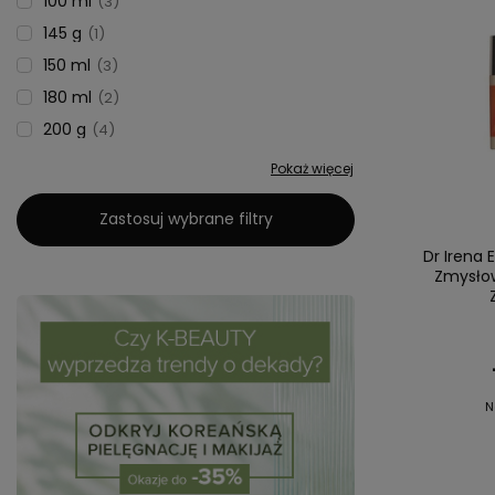
100 ml
3
145 g
1
150 ml
3
180 ml
2
200 g
4
Pokaż więcej
Zastosuj wybrane filtry
Dr Irena 
Zmysłow
N