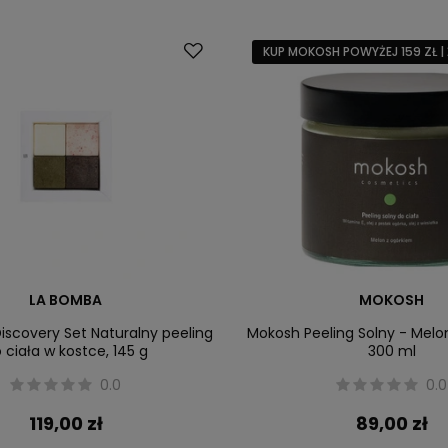
KUP MOKOSH POWYŻEJ 159 ZŁ | 
LA BOMBA
MOKOSH
scovery Set Naturalny peeling
Mokosh Peeling Solny - Melo
 ciała w kostce, 145 g
300 ml
0.0
0.0
119,00 zł
89,00 zł