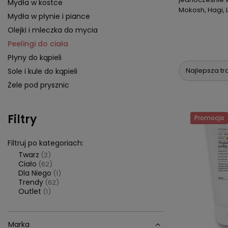
Mydła w kostce
Mokosh, Hagi, 
Mydła w płynie i piance
Olejki i mleczka do mycia
Peelingi do ciała
Płyny do kąpieli
Najlepsza tr
Sole i kule do kąpieli
Żele pod prysznic
Filtry
Promocja
Filtruj po kategoriach:
Twarz
(2)
Ciało
(62)
Dla Niego
(1)
Trendy
(62)
Outlet
(1)
Marka