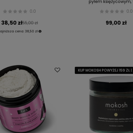
pyłem księżycowym, 
0.0
0.0
38,50 zł
99,00 zł
55,00 zł
ajniższa cena:
38,50 zł
KUP MOKOSH POWYŻEJ 159 ZŁ | 