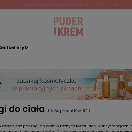
Zapisz się do Newslettera
i odbierz 10% rabatu!
Bestsellery✨
gi do ciała
( ilość produktów:
62
)
m znajdziesz
peelingi do ciała
o różnych formułach i konsystencjach: 
ygładzają i pielęgnują skórę. To starannie wyselekcjonowane kosmetyki