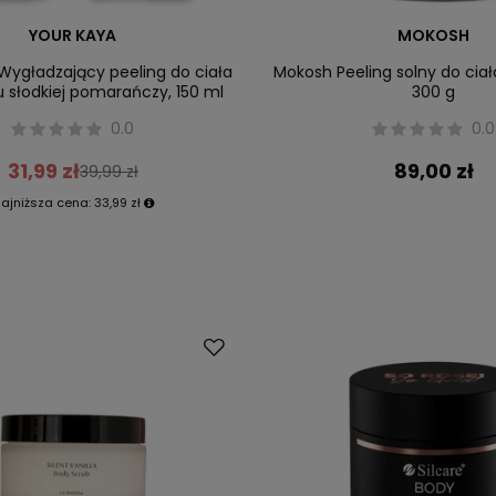
YOUR KAYA
MOKOSH
Wygładzający peeling do ciała
Mokosh Peeling solny do cia
 słodkiej pomarańczy, 150 ml
300 g
0.0
0.0
31,99 zł
89,00 zł
39,99 zł
ajniższa cena:
33,99 zł