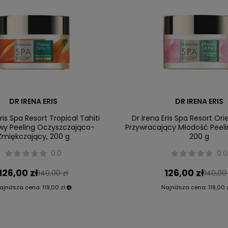
DR IRENA ERIS
DR IRENA ERIS
Eris Spa Resort Tropical Tahiti
Dr Irena Eris Spa Resort Or
y Peeling Oczyszczająco-
Przywracający Młodość Peeli
Zmiękczający, 200 g
200 g
0.0
0.0
126,00 zł
126,00 zł
140,00 zł
140,00 
ajniższa cena:
119,00 zł
Najniższa cena:
119,00 