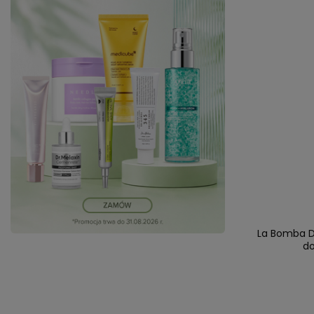
La Bomba Di
do