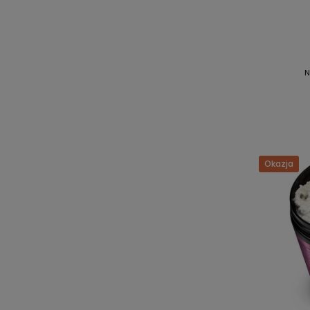
N
Okazja