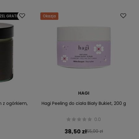
ŻEL GRATIS
Okazja
HAGI
n z ogórkiem,
Hagi Peeling do ciała Biały Bukiet, 200 g
0.0
38,50 zł
55,00 zł