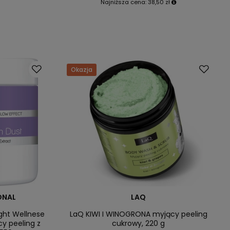
Najniższa cena:
38,50 zł
Okazja
ONAL
LAQ
ight Wellnese
LaQ KIWI I WINOGRONA myjący peeling
y peeling z
cukrowy, 220 g