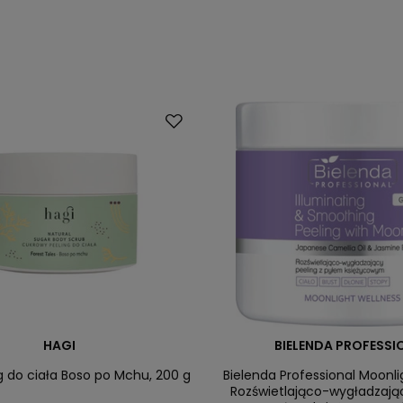
HAGI
BIELENDA PROFESSI
g do ciała Boso po Mchu, 200 g
Bielenda Professional Moonl
Rozświetlająco-wygładzając