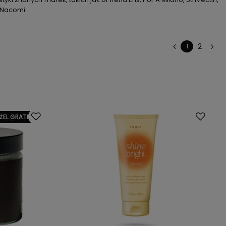
 Nacomi.
2
1
ŻEL GRATIS