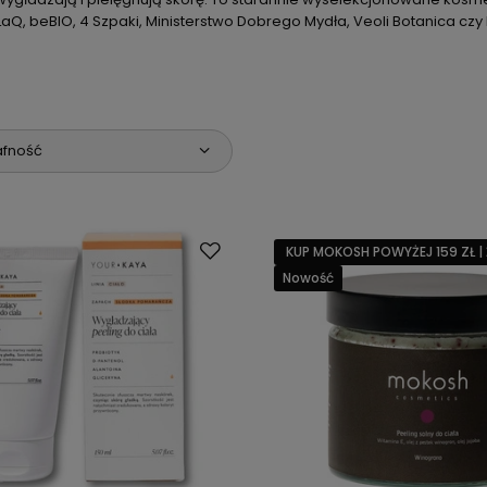
LaQ, beBIO, 4 Szpaki, Ministerstwo Dobrego Mydła, Veoli Botanica czy
afność
KUP MOKOSH POWYŻEJ 159 ZŁ | 
Nowość