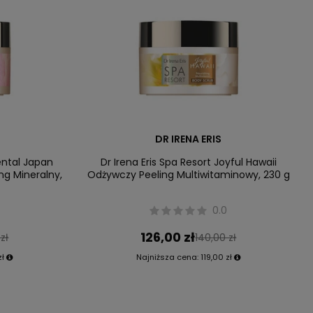
DR IRENA ERIS
iental Japan
Dr Irena Eris Spa Resort Joyful Hawaii
ng Mineralny,
Odżywczy Peeling Multiwitaminowy, 230 g
0.0
126,00 zł
zł
140,00 zł
zł
Najniższa cena:
119,00 zł