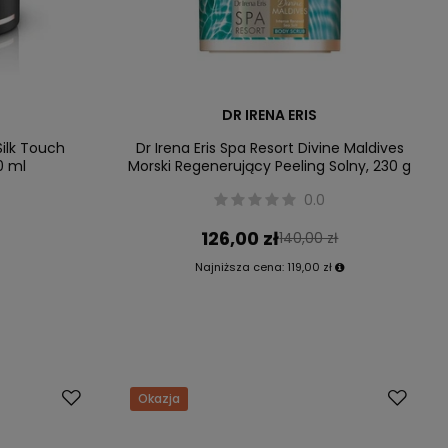
DR IRENA ERIS
Silk Touch
Dr Irena Eris Spa Resort Divine Maldives
0 ml
Morski Regenerujący Peeling Solny, 230 g
0.0
126,00 zł
140,00 zł
Najniższa cena:
119,00 zł
Okazja