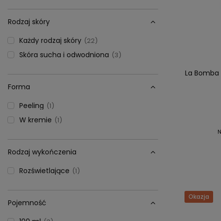
Rodzaj skóry
Każdy rodzaj skóry
22
Skóra sucha i odwodniona
3
La Bomba p
Forma
Peeling
1
W kremie
1
N
Rodzaj wykończenia
Rozświetlające
1
Okazja
Pojemność