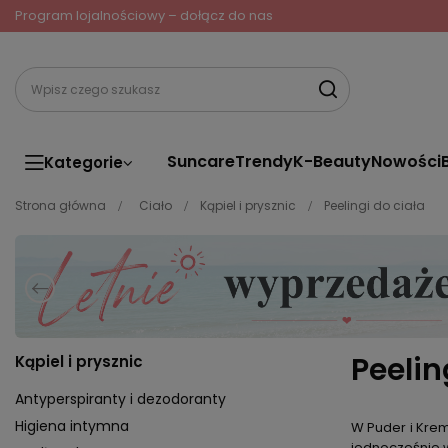
Program lojalnościowy – dołącz do nas
Suncare
Trendy
K-Beauty
Nowości
Kategorie
Strona główna
Ciało
Kąpiel i prysznic
Peelingi do ciała
Peelin
Kąpiel i prysznic
Antyperspiranty i dezodoranty
Higiena intymna
W Puder i Kre
jednocześnie w