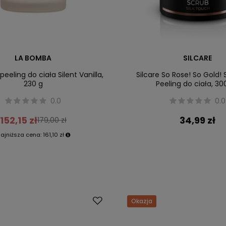
LA BOMBA
SILCARE
eeling do ciała Silent Vanilla,
Silcare So Rose! So Gold! 
230 g
Peeling do ciała, 30
0.0
0.0
152,15 zł
34,99 zł
179,00 zł
ajniższa cena:
161,10 zł
Okazja