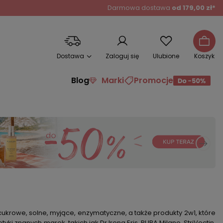
Darmowa dostawa
od 179,00 zł*
Dostawa
Zaloguj się
Ulubione
Koszyk
Blog
Marki
Promocje
cukrowe, solne, myjące, enzymatyczne, a także produkty 2w1, które
 znanych marek, takich jak Dr Irena Eris, PUPA Milano, StriVectin,