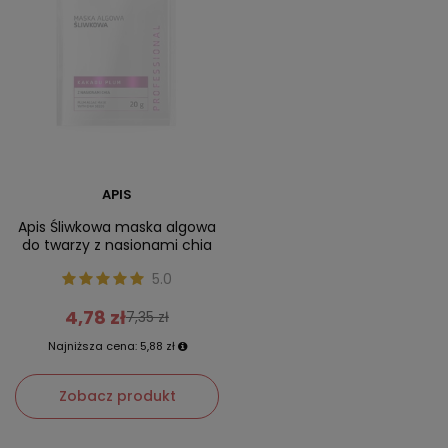
APIS
Apis Śliwkowa maska algowa
do twarzy z nasionami chia
5.0
4,78 zł
7,35 zł
Najniższa cena:
5,88 zł
Zobacz produkt