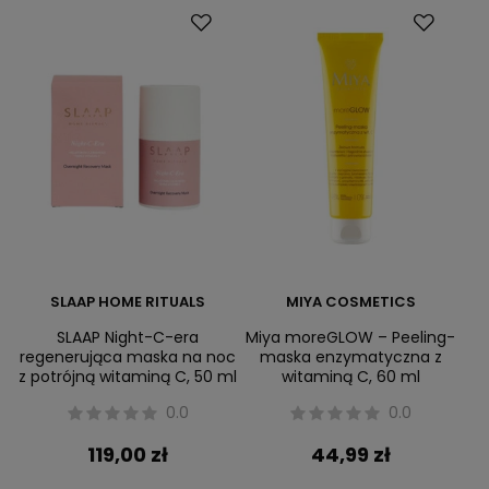
SLAAP HOME RITUALS
MIYA COSMETICS
SLAAP Night-C-era
Miya moreGLOW – Peeling-
regenerująca maska na noc
maska enzymatyczna z
z potrójną witaminą C, 50 ml
witaminą C, 60 ml
0.0
0.0
119,00 zł
44,99 zł