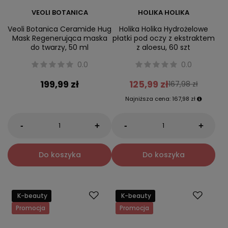
VEOLI BOTANICA
HOLIKA HOLIKA
Veoli Botanica Ceramide Hug
Holika Holika Hydrożelowe
Mask Regenerująca maska
płatki pod oczy z ekstraktem
do twarzy, 50 ml
z aloesu, 60 szt
0.0
0.0
199,99 zł
125,99 zł
167,98 zł
Najniższa cena:
167,98 zł
-
-
+
+
Do koszyka
Do koszyka
K-beauty
K-beauty
Promocja
Promocja