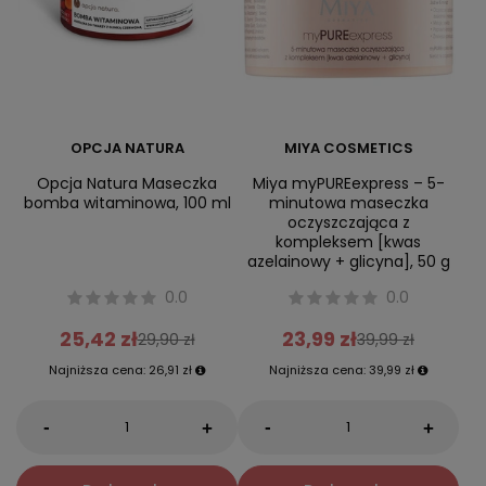
OPCJA NATURA
MIYA COSMETICS
Opcja Natura Maseczka
Miya myPUREexpress – 5-
bomba witaminowa, 100 ml
minutowa maseczka
oczyszczająca z
kompleksem [kwas
azelainowy + glicyna], 50 g
0.0
0.0
25,42 zł
23,99 zł
29,90 zł
39,99 zł
Najniższa cena:
26,91 zł
Najniższa cena:
39,99 zł
-
-
+
+