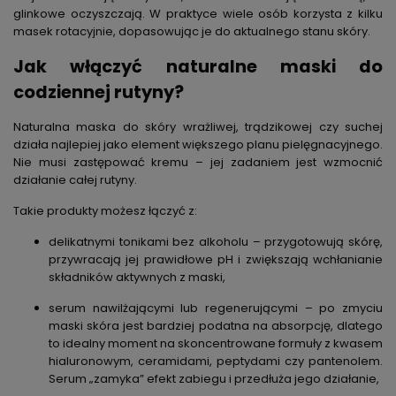
glinkowe oczyszczają. W praktyce wiele osób korzysta z kilku
masek rotacyjnie, dopasowując je do aktualnego stanu skóry.
Jak włączyć naturalne maski do
codziennej rutyny?
Naturalna maska do skóry wrażliwej, trądzikowej czy suchej
działa najlepiej jako element większego planu pielęgnacyjnego.
Nie musi zastępować kremu – jej zadaniem jest wzmocnić
działanie całej rutyny.
Takie produkty możesz łączyć z:
delikatnymi tonikami bez alkoholu – przygotowują skórę,
przywracają jej prawidłowe pH i zwiększają wchłanianie
składników aktywnych z maski,
serum nawilżającymi lub regenerującymi – po zmyciu
maski skóra jest bardziej podatna na absorpcję, dlatego
to idealny moment na skoncentrowane formuły z kwasem
hialuronowym, ceramidami, peptydami czy pantenolem.
Serum „zamyka” efekt zabiegu i przedłuża jego działanie,