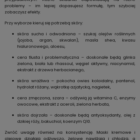
problemy – im lepiej dopasujesz formułę, tym szybciej
zobaczysz efekty.
Przy wyborze kieruj się potrzebą skóry:
skóra sucha i odwodniona – szukaj olejów roślinnych
(jojoba, argan, skwalan), masła shea, kwasu
hialuronowego, aloesu,
cera tłusta i problematyczna – doskonałe będą glinka
zielona, biała lub rhassoul, węgiel aktywny, niacynamid,
ekstrakt z drzewa herbacianego,
skóra wrażliwa – pokocha owies koloidalny, pantenol,
hydrolat różany, wąkrotkę azjatycką, nagietek,
cera zmęczona, szara – odżywią ją witamina C, enzymy
owocowe, ekstrakt z aceroli, zielona herbata,
skóra dojrzała – doskonałe będą antyoksydanty, olej z
dzikiej róży, bakuchiol, koenzym Q10.
Zwróć uwagę również na konsystencję. Maski kremowe i
olejowe działają odżywczo, żelowe nawilżają i chłodzą, a