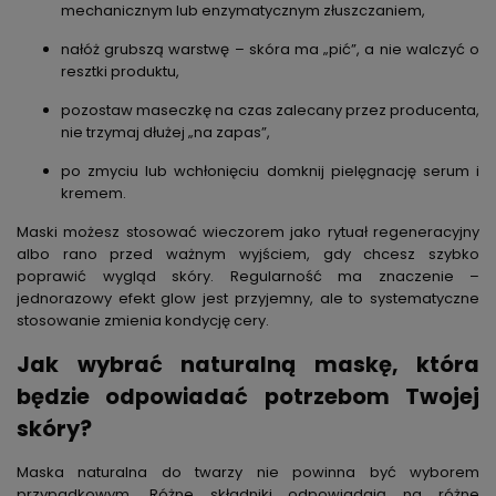
mechanicznym lub enzymatycznym złuszczaniem,
nałóż grubszą warstwę – skóra ma „pić”, a nie walczyć o
resztki produktu,
pozostaw maseczkę na czas zalecany przez producenta,
nie trzymaj dłużej „na zapas”,
po zmyciu lub wchłonięciu domknij pielęgnację serum i
kremem.
Maski możesz stosować wieczorem jako rytuał regeneracyjny
albo rano przed ważnym wyjściem, gdy chcesz szybko
poprawić wygląd skóry. Regularność ma znaczenie –
jednorazowy efekt glow jest przyjemny, ale to systematyczne
stosowanie zmienia kondycję cery.
Jak wybrać naturalną maskę, która
będzie odpowiadać potrzebom Twojej
skóry?
Maska naturalna do twarzy nie powinna być wyborem
przypadkowym. Różne składniki odpowiadają na różne