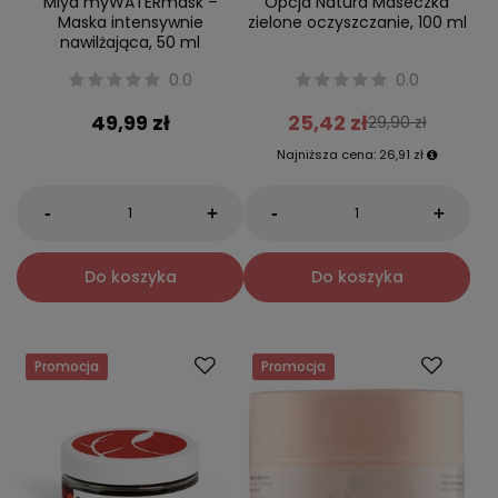
Miya myWATERmask –
Opcja Natura Maseczka
Maska intensywnie
zielone oczyszczanie, 100 ml
nawilżająca, 50 ml
0.0
0.0
49,99 zł
25,42 zł
29,90 zł
Najniższa cena:
26,91 zł
-
-
+
+
Do koszyka
Do koszyka
Promocja
Promocja