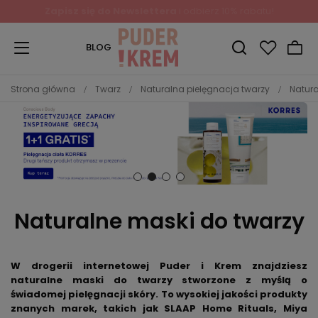
Zapisz się do Newslettera
i odbierz 10% rabatu!
BLOG
Strona główna
Twarz
Naturalna pielęgnacja twarzy
Natura
Naturalne maski do twarzy
W drogerii internetowej Puder i Krem znajdziesz
naturalne maski do twarzy stworzone z myślą o
świadomej pielęgnacji skóry. To wysokiej jakości produkty
znanych marek, takich jak SLAAP Home Rituals, Miya