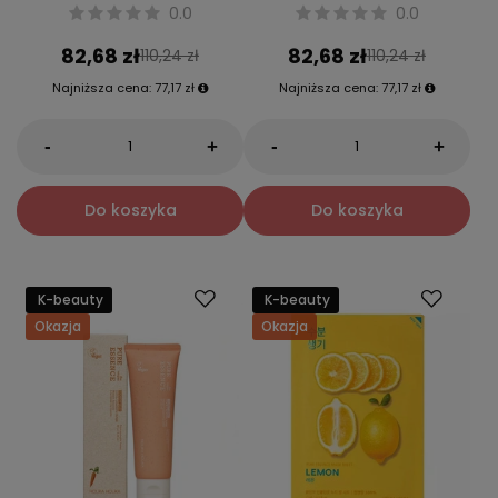
0.0
0.0
82,68 zł
82,68 zł
110,24 zł
110,24 zł
Najniższa cena:
77,17 zł
Najniższa cena:
77,17 zł
-
-
+
+
Do koszyka
Do koszyka
K-beauty
K-beauty
Okazja
Okazja