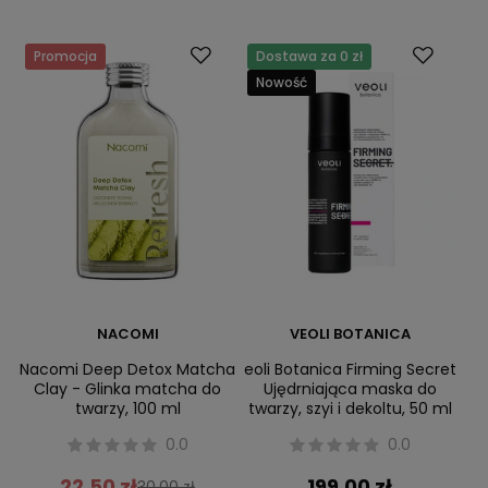
Promocja
Dostawa za 0 zł
Nowość
NACOMI
VEOLI BOTANICA
Nacomi Deep Detox Matcha
eoli Botanica Firming Secret
Clay - Glinka matcha do
Ujędrniająca maska do
twarzy, 100 ml
twarzy, szyi i dekoltu, 50 ml
0.0
0.0
22,50 zł
199,00 zł
30,00 zł