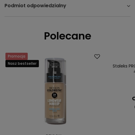
Podmiot odpowiedzialny
Polecane
Promocja
Okazja
Nasz bestseller
Nasz bestsell
Staleks PR
C