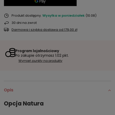
Produkt dostępny
Wysyłka
w poniedziałek
(10.08)
30
dni na zwrot
Darmowa i szybka dostawa
od
179,00 zł
Program lojalnościowy
Po zakupie otrzymasz
1.02 pkt.
Wymień punkty na produkty
Opis
Opcja Natura