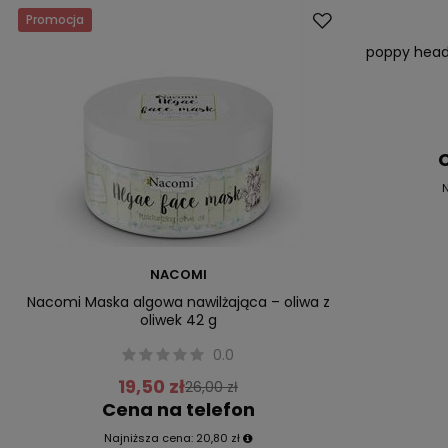
Promocja
Promocja
Nowość
poppy head
C
NACOMI
Nacomi Maska algowa nawilżająca – oliwa z
oliwek 42 g
0.0
19,50 zł
26,00 zł
Cena na telefon
Najniższa cena:
20,80 zł