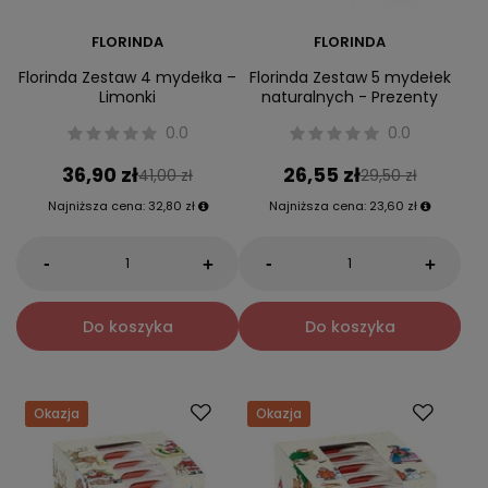
FLORINDA
FLORINDA
Florinda Zestaw 4 mydełka –
Florinda Zestaw 5 mydełek
Limonki
naturalnych - Prezenty
0.0
0.0
36,90 zł
26,55 zł
41,00 zł
29,50 zł
Najniższa cena:
32,80 zł
Najniższa cena:
23,60 zł
-
-
+
+
Do koszyka
Do koszyka
Okazja
Okazja