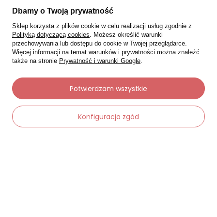
Status zamówienia
Dbamy o Twoją prywatność
Śledzenie przesyłki
Sklep korzysta z plików cookie w celu realizacji usług zgodnie z
Polityką dotyczącą cookies
. Możesz określić warunki
Chcę zareklamować produkt
przechowywania lub dostępu do cookie w Twojej przeglądarce.
Więcej informacji na temat warunków i prywatności można znaleźć
Chcę zwrócić produkt
także na stronie
Prywatność i warunki Google
.
Chcę wymienić towar
Kontakt
Potwierdzam wszystkie
Konfiguracja zgód
Moje konto
Regulaminy
Dane kontaktowe