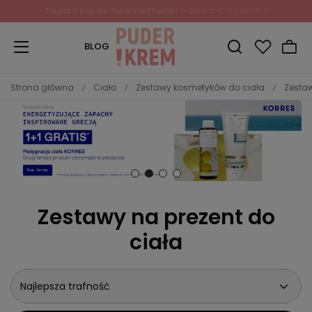
Zapisz się do Newslettera
i odbierz 10% rabatu!
BLOG
Strona główna
Ciało
Zestawy kosmetyków do ciała
Zestaw
Zestawy na prezent do
ciała
Najlepsza trafność