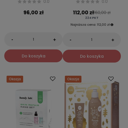
0.0
0.0
96,00 zł
112,00 zł
160,00 zł
224
PKT
Najniższa cena:
112,00 zł
-
-
+
+
Do koszyka
Do koszyka
Okazja
Okazja