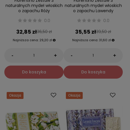
Fiorentino Zestaw 3
Fiorentino Zestaw 3
naturalnych mydeł włoskich
naturalnych mydeł włoskich
o zapachu Róży
o zapachu Lawendy
0.0
0.0
32,85 zł
35,55 zł
36,50 zł
39,50 zł
Najniższa cena:
29,20 zł
Najniższa cena:
31,60 zł
-
-
+
+
Do koszyka
Do koszyka
Okazja
Okazja