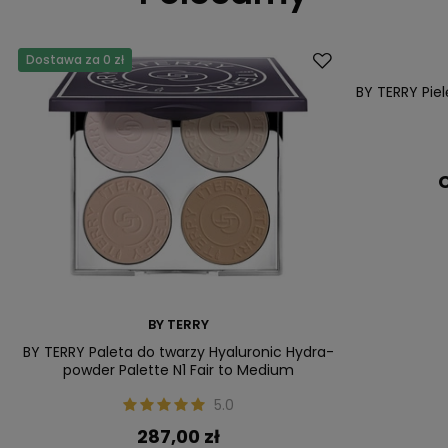
Dostawa za 0 zł
Dostawa za 0 
BY TERRY Pie
C
BY TERRY
BY TERRY Paleta do twarzy Hyaluronic Hydra-
powder Palette N1 Fair to Medium
5.0
287,00 zł