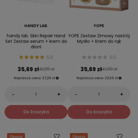
HANDY LAB.
YOPE
handy lab. Skin Repair Hand
YOPE Zestaw Zimowy nastrój
Set Zestaw serum + krem do
Mydło + Krem do rąk
dłoni
5.0
0.0
35,69 zł
35,69 zł
41,99 zł
41,99 zł
Najniższa cena:
27,29 zł
Najniższa cena:
33,59 zł
-
-
+
+
Do koszyka
Do koszyka
Okazja
Okazja