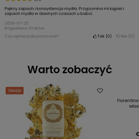
Piękny zapach i konsystencja mydła. Przypomina mi kąpiel i
zapach mydła w dawnych czasach u babci.
2026-07-25
Bogusława, Kraków
Czy opinia była pomocna?
Tak
0
Nie
0
Warto zobaczyć
Okazja
Okazja
Fiorentin
włos
C