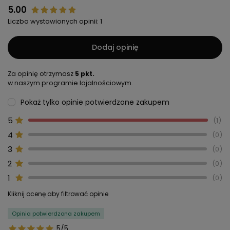
5.00
Liczba wystawionych opinii: 1
Dodaj opinię
Za opinię otrzymasz
5 pkt.
w naszym programie lojalnościowym.
Pokaż tylko opinie potwierdzone zakupem
5
1
4
0
3
0
2
0
1
0
Kliknij ocenę aby filtrować opinie
Opinia potwierdzona zakupem
5/5