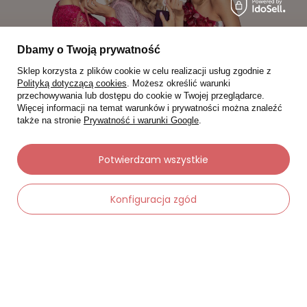
Dbamy o Twoją prywatność
Sklep korzysta z plików cookie w celu realizacji usług zgodnie z
Polityką dotyczącą cookies
. Możesz określić warunki
przechowywania lub dostępu do cookie w Twojej przeglądarce.
Więcej informacji na temat warunków i prywatności można znaleźć
także na stronie
Prywatność i warunki Google
.
Moje zamówienia
Potwierdzam wszystkie
Status zamówienia
Śledzenie przesyłki
Konfiguracja zgód
Chcę zareklamować produkt
Chcę zwrócić produkt
-
Dodaj do koszyka
+
Chcę wymienić towar
Kontakt