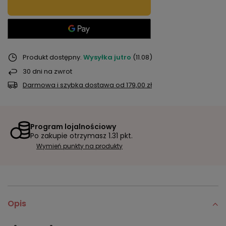
Produkt dostępny
Wysyłka
jutro
(11.08)
30
dni na zwrot
Darmowa i szybka dostawa
od
179,00 zł
Program lojalnościowy
Po zakupie otrzymasz
1.31 pkt.
Wymień punkty na produkty
Opis