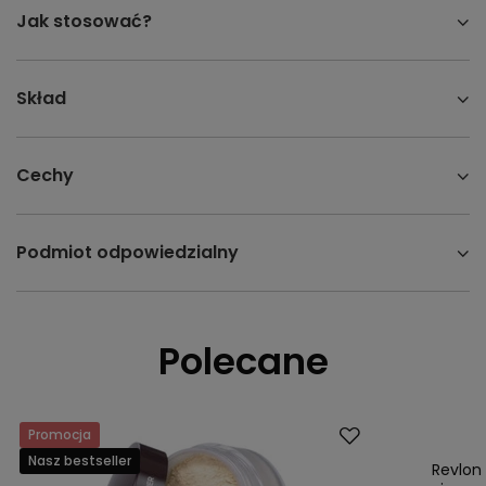
Jak stosować?
Skład
Cechy
Podmiot odpowiedzialny
Polecane
Promocja
Promocja
Nasz bestseller
Nasz bestsell
Revlon