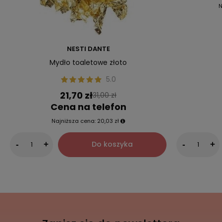
N
NESTI DANTE
Mydło toaletowe złoto
5.0
21,70 zł
31,00 zł
Cena na telefon
Najniższa cena:
20,03 zł
Do koszyka
-
+
-
+