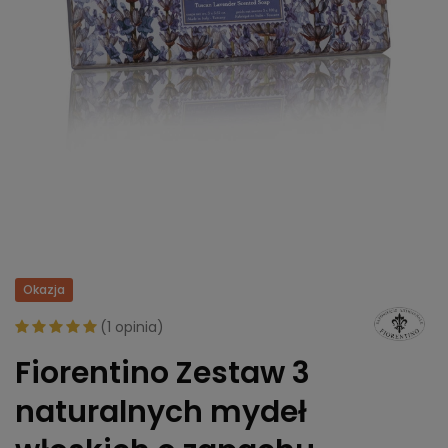
Okazja
(
1 opinia
)
Fiorentino Zestaw 3
naturalnych mydeł