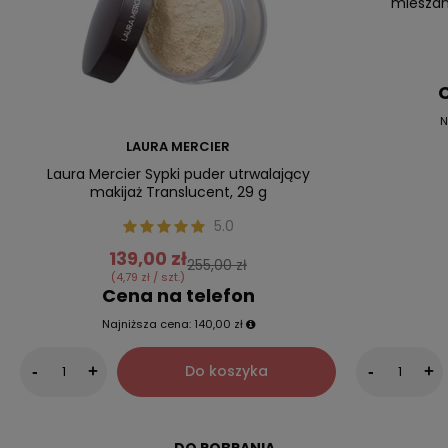
mieszane
C
N
LAURA MERCIER
Laura Mercier Sypki puder utrwalający
makijaż Translucent, 29 g
5.0
139,00 zł
255,00 zł
(4,79 zł / szt.)
Cena na telefon
Najniższa cena:
140,00 zł
Do koszyka
-
+
-
+
DO POBRANIA