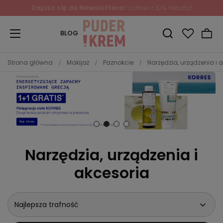
Zapisz się do Newslettera
i odbierz 10% rabatu!
BLOG
Strona główna
Makijaż
Paznokcie
Narzędzia, urządzenia i 
Narzędzia, urządzenia i
akcesoria
Najlepsza trafność