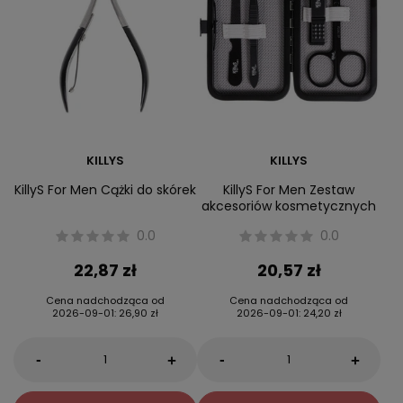
KILLYS
KILLYS
KillyS For Men Cążki do skórek
KillyS For Men Zestaw
akcesoriów kosmetycznych
0.0
0.0
22,87 zł
20,57 zł
Cena nadchodząca od
Cena nadchodząca od
2026-09-01
:
26,90 zł
2026-09-01
:
24,20 zł
-
-
+
+