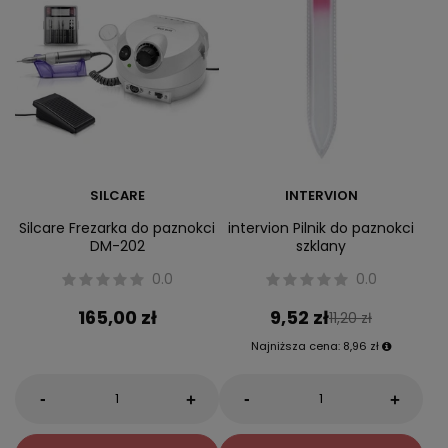
SILCARE
INTERVION
Silcare Frezarka do paznokci
intervion Pilnik do paznokci
DM-202
szklany
0.0
0.0
165,00 zł
9,52 zł
11,20 zł
Najniższa cena:
8,96 zł
-
-
+
+