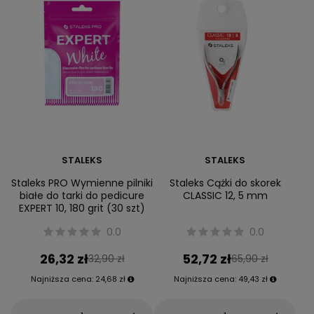
STALEKS
STALEKS
Staleks PRO Wymienne pilniki
Staleks Cążki do skorek
białe do tarki do pedicure
CLASSIC 12, 5 mm
EXPERT 10, 180 grit (30 szt)
0.0
0.0
26,32 zł
52,72 zł
32,90 zł
65,90 zł
Najniższa cena:
24,68 zł
Najniższa cena:
49,43 zł