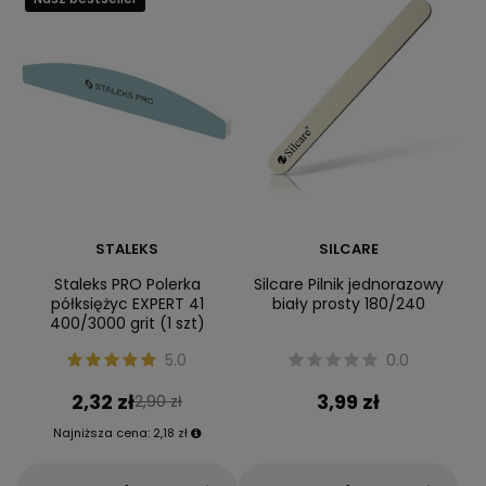
STALEKS
SILCARE
Staleks PRO Polerka
Silcare Pilnik jednorazowy
półksiężyc EXPERT 41
biały prosty 180/240
400/3000 grit (1 szt)
5.0
0.0
2,32 zł
3,99 zł
2,90 zł
Najniższa cena:
2,18 zł