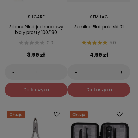
SILCARE
SEMILAC
Silcare Pilnik jednorazowy
Semilac Blok polerski 01
biały prosty 100/180
0.0
5.0
3,99 zł
4,99 zł
-
-
+
+
Do koszyka
Do koszyka
Okazja
Okazja