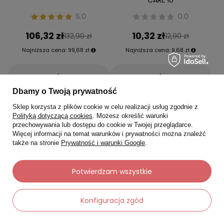
5.0
0.0
106,32 zł
10,32 zł
132,90 zł
12,90 zł
Najniższa cena:
99,68 zł
Najniższa cena:
9,68 zł
-
-
+
+
Dbamy o Twoją prywatność
Do koszyka
Do koszyka
Sklep korzysta z plików cookie w celu realizacji usług zgodnie z
Polityką dotyczącą cookies
. Możesz określić warunki
przechowywania lub dostępu do cookie w Twojej przeglądarce.
Więcej informacji na temat warunków i prywatności można znaleźć
także na stronie
Prywatność i warunki Google
.
Okazja
Okazja
Potwierdzam wszystkie
Konfiguracja zgód