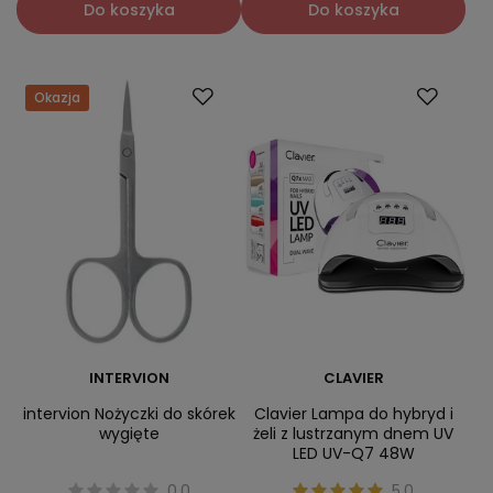
Do koszyka
Do koszyka
Okazja
INTERVION
CLAVIER
intervion Nożyczki do skórek
Clavier Lampa do hybryd i
wygięte
żeli z lustrzanym dnem UV
LED UV-Q7 48W
0.0
5.0