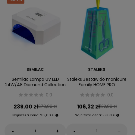
SEMILAC
STALEKS
Semilac Lampa UV LED
Staleks Zestaw do manicure
24W/48 Diamond Collection
Family HOME PRO
0.0
0.0
239,00 zł
106,32 zł
279,00 zł
132,90 zł
Najniższa cena:
219,00 zł
Najniższa cena:
99,68 zł
-
-
+
+