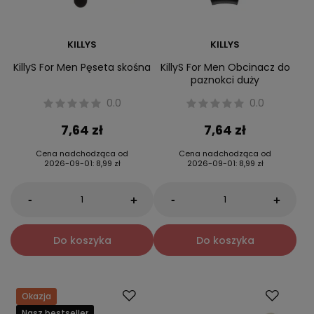
KILLYS
KILLYS
KillyS For Men Pęseta skośna
KillyS For Men Obcinacz do
paznokci duży
0.0
0.0
7,64 zł
7,64 zł
Cena nadchodząca od
Cena nadchodząca od
2026-09-01
:
8,99 zł
2026-09-01
:
8,99 zł
-
-
+
+
Do koszyka
Do koszyka
Okazja
Nasz bestseller