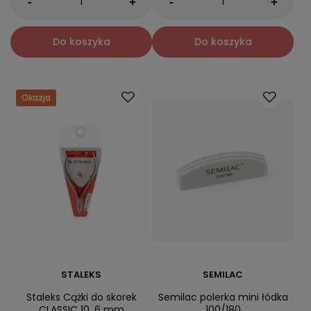
-
-
+
+
Do koszyka
Do koszyka
Okazja
STALEKS
SEMILAC
Staleks Cążki do skorek
Semilac polerka mini łódka
CLASSIC 10, 6 mm
100/180