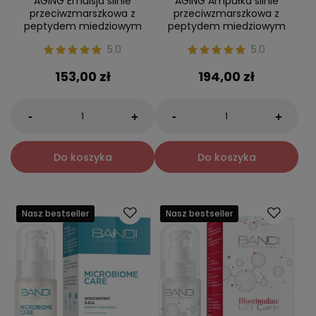
AGING Emulsja silnie
AGING Ampułka silnie
przeciwzmarszkowa z
przeciwzmarszkowa z
peptydem miedziowym
peptydem miedziowym
5.0
5.0
153,00 zł
194,00 zł
-
-
+
+
Do koszyka
Do koszyka
Nasz bestseller
Nasz bestseller