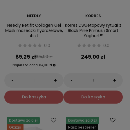
NEEDLY
KORRES
Needly Retifit Collagen Gel
Korres Dwuetapowy rytuał z
Mask maseczki hydrożelowe,
Black Pine Primus i Smart
4szt
Yoghurt™
0.0
0.0
89,25 zł
249,00 zł
105,00 zł
Najniższa cena:
84,00 zł
-
-
+
+
Do koszyka
Do koszyka
Dostawa za 0 zł
Dostawa za 0 zł
Okazja
Nasz bestseller