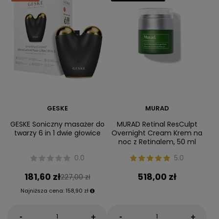
GESKE
MURAD
GESKE Soniczny masażer do
MURAD Retinal ResCulpt
twarzy 6 in 1 dwie głowice
Overnight Cream Krem na
noc z Retinalem, 50 ml
0.0
5.0
181,60 zł
518,00 zł
227,00 zł
Najniższa cena:
158,90 zł
-
-
+
+