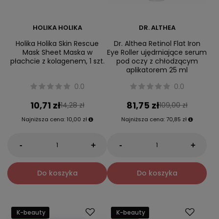
HOLIKA HOLIKA
DR. ALTHEA
Holika Holika Skin Rescue
Dr. Althea Retinol Flat Iron
Mask Sheet Maska w
Eye Roller ujędrniające serum
płachcie z kolagenem, 1 szt.
pod oczy z chłodzącym
aplikatorem 25 ml
0.0
0.0
10,71 zł
81,75 zł
14,28 zł
109,00 zł
Najniższa cena:
10,00 zł
Najniższa cena:
70,85 zł
-
-
+
+
Do koszyka
Do koszyka
K-beauty
K-beauty