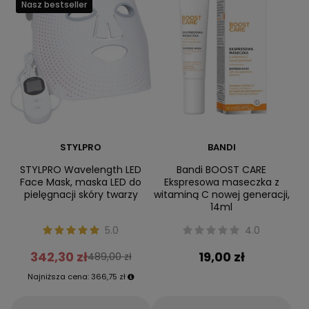
Nasz bestseller
STYLPRO
BANDI
STYLPRO Wavelength LED
Bandi BOOST CARE
Face Mask, maska LED do
Ekspresowa maseczka z
pielęgnacji skóry twarzy
witaminą C nowej generacji,
14ml
5.0
4.0
342,30 zł
19,00 zł
489,00 zł
Najniższa cena:
366,75 zł