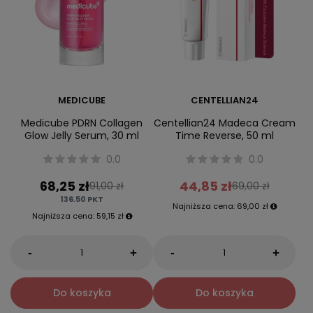
MEDICUBE
CENTELLIAN24
Medicube PDRN Collagen
Centellian24 Madeca Cream
Glow Jelly Serum, 30 ml
Time Reverse, 50 ml
0.0
0.0
68,25 zł
44,85 zł
91,00 zł
69,00 zł
136.50
PKT
Najniższa cena:
69,00 zł
Najniższa cena:
59,15 zł
-
-
+
+
Do koszyka
Do koszyka