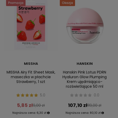
Promocja
Okazja
MISSHA
HANSKIN
MISSHA Airy Fit Sheet Mask,
Hanskin Pink Lotus PDRN
maseczka w płachcie
Hyaluron Glow Plumping
Strawberry, 1 szt
Krem ujędrniająco-
rozświetlające 50 ml
5.0
0.0
5,85 zł
107,10 zł
9,00 zł
119,00 zł
Najniższa cena:
6,30 zł
Najniższa cena:
80,10 zł