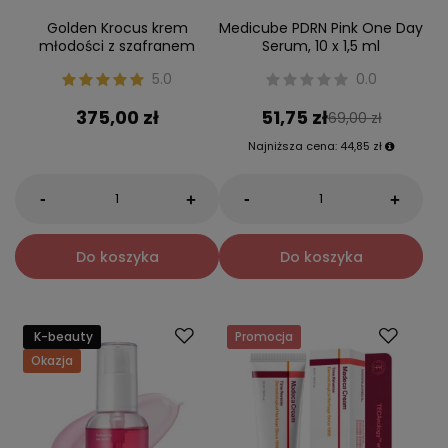
Golden Krocus krem
Medicube PDRN Pink One Day
młodości z szafranem
Serum, 10 x 1,5 ml
5.0
0.0
375,00 zł
51,75 zł
69,00 zł
Najniższa cena:
44,85 zł
-
-
+
+
Do koszyka
Do koszyka
K-beauty
Promocja
Okazja