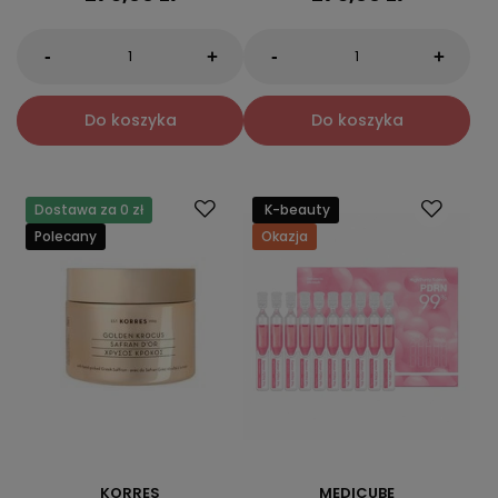
-
-
+
+
Do koszyka
Do koszyka
Dostawa za 0 zł
K-beauty
Polecany
Okazja
KORRES
MEDICUBE