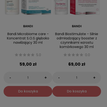
BANDI
BANDI
Bandi Microbiome care -
Bandi Biostimulate - Silnie
Koncentrat S.O.S głęboko
odmładzający booster z
nawilżający 30 ml
czynnikami wzrostu
komórkowego 30 ml
5.0
0.0
59,00 zł
69,00 zł
-
-
+
+
Do koszyka
Do koszyka