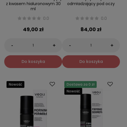
z kwasem hialuronowym 30
odmładzający pod oczy
ml
0.0
0.0
49,00 zł
84,00 zł
-
-
+
+
Do koszyka
Do koszyka
Nowość
Dostawa za 0 zł
Nowość