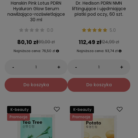
Hanskin Pink Lotus PDRN
Dr. Hedison PDRN NMN
Hyaluron Glow Serum
liftingujące i ujędrniające
nawilżająco-rozświetlające
płatki pod oczy, 60 szt.
30 ml
0.0
5.0
80,10 zł
112,49 zł
89,00 zł
124,99 zł
Najniższa cena:
76,50 zł
Najniższa cena:
93,74 zł
-
-
+
+
Do koszyka
Do koszyka
K-beauty
K-beauty
Promocja
Promocja