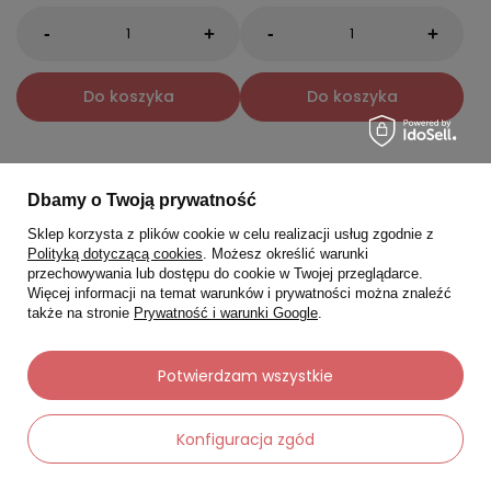
-
-
+
+
Do koszyka
Do koszyka
Nowość
Okazja
Dbamy o Twoją prywatność
Sklep korzysta z plików cookie w celu realizacji usług zgodnie z
Polityką dotyczącą cookies
. Możesz określić warunki
przechowywania lub dostępu do cookie w Twojej przeglądarce.
Więcej informacji na temat warunków i prywatności można znaleźć
także na stronie
Prywatność i warunki Google
.
Potwierdzam wszystkie
Konfiguracja zgód
VEOLI BOTANICA
SENSUM MARE