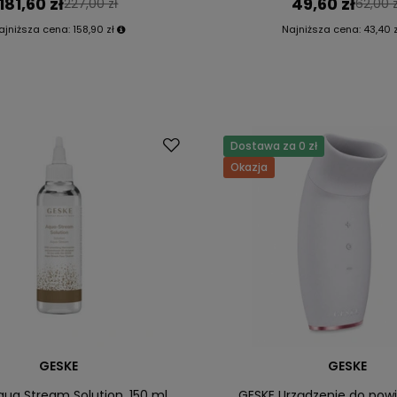
181,60 zł
49,60 zł
227,00 zł
62,00 z
ajniższa cena:
158,90 zł
Najniższa cena:
43,40 
Dostawa za 0 zł
Okazja
GESKE
GESKE
qua Stream Solution, 150 ml
GESKE Urządzenie do powi