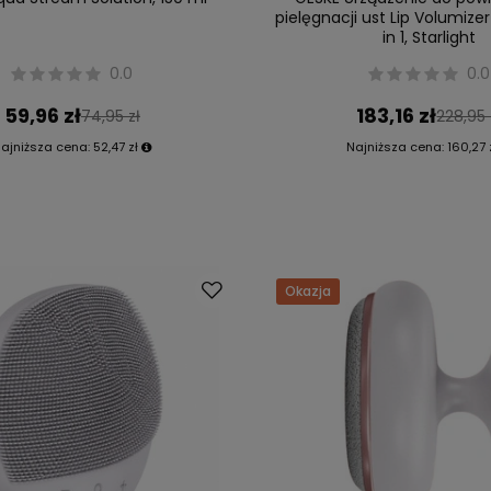
pielęgnacji ust Lip Volumize
in 1, Starlight
0.0
0.0
59,96 zł
183,16 zł
74,95 zł
228,95 
ajniższa cena:
52,47 zł
Najniższa cena:
160,27 
Okazja