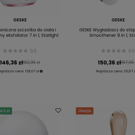
GESKE
GESKE
oniczna szczotka do ciała i
GESKE Wygładzacz do stóp
y eksfoliator 7 in 1, Starlight
Smoothener 9 in 1, Sta
0.0
0.0
146,36 zł
150,36 zł
182,95 zł
187,95 
ajniższa cena:
128,07 zł
Najniższa cena:
131,57 
 0 zł
Okazja