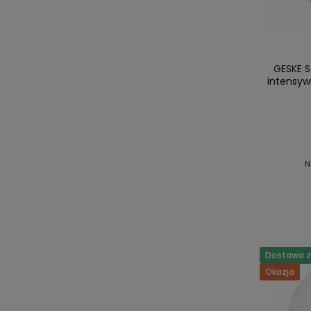
GESKE S
intensywn
N
Dostawa za
Okazja