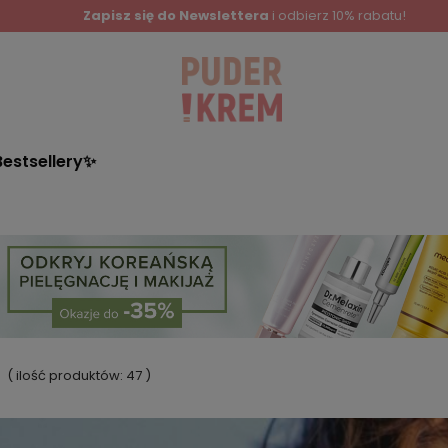
Zapisz się do Newslettera
i odbierz 10% rabatu!
Bestsellery✨
( ilość produktów:
47
)