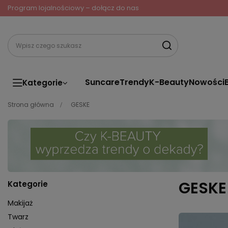
Program lojalnościowy – dołącz do nas
Suncare
Trendy
K-Beauty
Nowości
Kategorie
Strona główna
GESKE
GESKE
Kategorie
Makijaż
Twarz