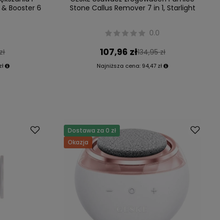
r & Booster 6
Stone Callus Remover 7 in 1, Starlight
0.0
107,96 zł
zł
134,95 zł
zł
Najniższa cena:
94,47 zł
Dostawa za 0 zł
Okazja