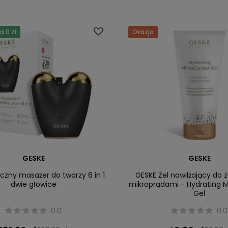
 0 zł
Okazja
GESKE
GESKE
czny masażer do twarzy 6 in 1
GESKE Żel nawilżający do 
dwie głowice
mikroprądami - Hydrating 
Gel
0.0
0.0