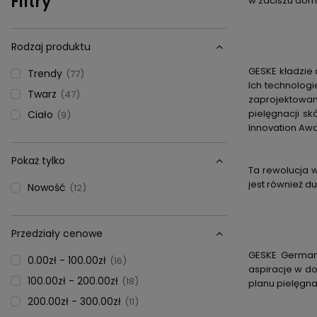
Filtry
w zaciszu dom
Rodzaj produktu
GESKE kładzie 
Trendy
77
Ich technologi
Twarz
47
zaprojektowa
pielęgnacji s
Ciało
9
Innovation Awa
Pokaż tylko
Ta rewolucja w
jest również d
Nowość
12
Przedziały cenowe
GESKE German 
0.00zł - 100.00zł
16
aspiracje w do
100.00zł - 200.00zł
18
planu pielęgna
200.00zł - 300.00zł
11