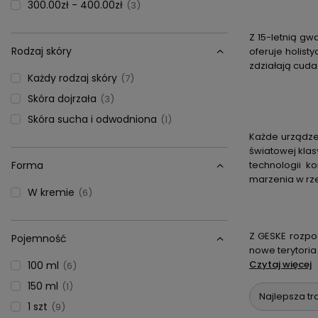
300.00zł - 400.00zł
3
Z 15-letnią g
Rodzaj skóry
oferuje holist
zdziałają cuda
Każdy rodzaj skóry
7
Skóra dojrzała
3
Skóra sucha i odwodniona
1
Każde urządze
światowej klas
Forma
technologii ko
marzenia w rz
W kremie
6
Z GESKE rozpo
Pojemność
nowe terytoria
Czytaj więcej
100 ml
6
150 ml
1
Najlepsza tr
1 szt
9