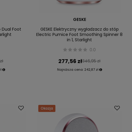
GESKE
 Dual Foot
GESKE Elektryczny wygładzacz do stóp
rlight
Electric Pumice Foot Smoothing Spinner 8
in 1, Starlight
0.0
277,56 zł
zł
346,95 zł
zł
Najniższa cena:
242,87 zł
Okazja