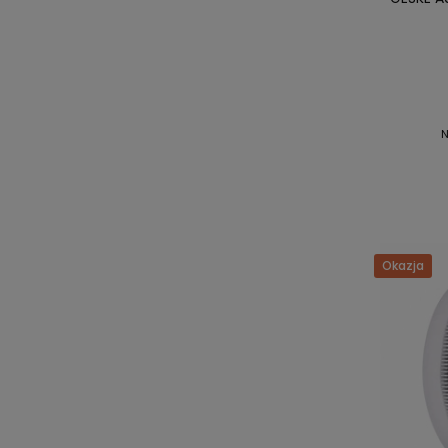
N
Okazja