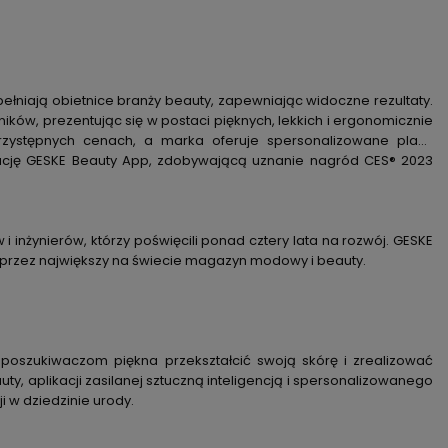
pełniają obietnice branży beauty, zapewniając widoczne rezultaty.
ków, prezentując się w postaci pięknych, lekkich i ergonomicznie
rzystępnych cenach, a marka oferuje spersonalizowane plany
kację GESKE Beauty App, zdobywającą uznanie nagród CES® 2023
inżynierów, którzy poświęcili ponad cztery lata na rozwój. GESKE
o przez największy na świecie magazyn modowy i beauty.
poszukiwaczom piękna przekształcić swoją skórę i zrealizować
, aplikacji zasilanej sztuczną inteligencją i spersonalizowanego
 w dziedzinie urody.