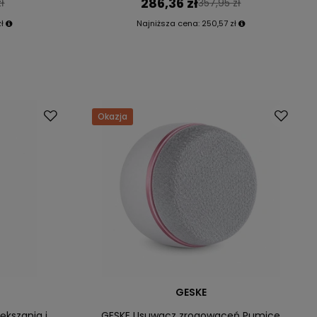
286,36 zł
ł
357,95 zł
zł
Najniższa cena:
250,57 zł
Okazja
GESKE
ększania i
GESKE Usuwacz zrogowaceń Pumice