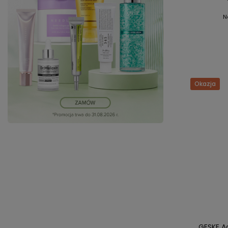
N
Okazja
GESKE A