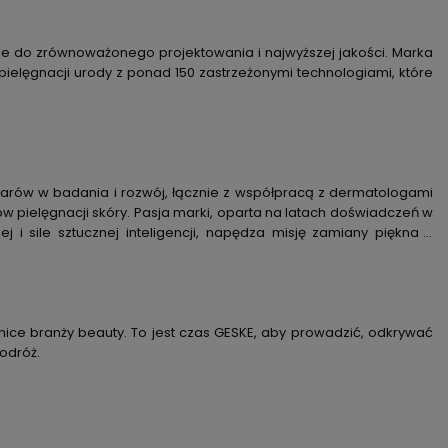
ie do zrównoważonego projektowania i najwyższej jakości. Marka
ielęgnacji urody z ponad 150 zastrzeżonymi technologiami, które
larów w badania i rozwój, łącznie z współpracą z dermatologami
ów pielęgnacji skóry. Pasja marki, oparta na latach doświadczeń w
j i sile sztucznej inteligencji, napędza misję zamiany piękna z
ice branży beauty. To jest czas GESKE, aby prowadzić, odkrywać
odróż.