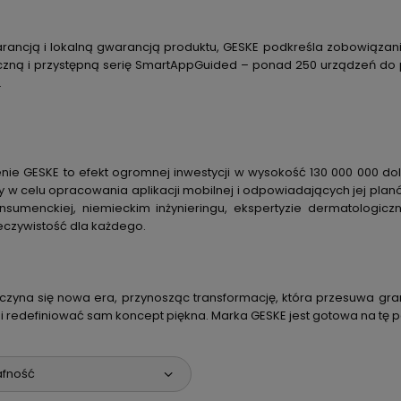
warancją i lokalną gwarancją produktu, GESKE podkreśla zobowiązan
yczną i przystępną serię SmartAppGuided – ponad 250 urządzeń do p
.
nie GESKE to efekt ogromnej inwestycji w wysokość 130 000 000 do
y w celu opracowania aplikacji mobilnej i odpowiadających jej plan
nsumenckiej, niemieckim inżynieringu, ekspertyzie dermatologiczne
eczywistość dla każdego.
czyna się nowa era, przynosząc transformację, która przesuwa gran
 i redefiniować sam koncept piękna. Marka GESKE jest gotowa na tę p
afność