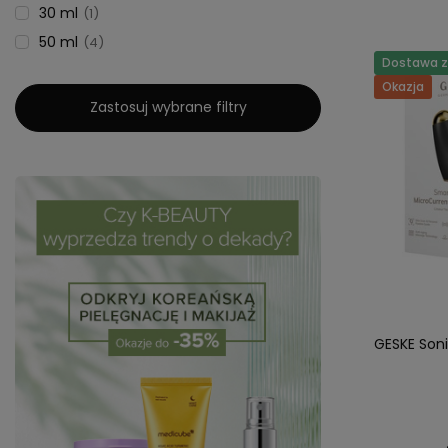
30 ml
1
50 ml
4
Dostawa za
Okazja
Zastosuj wybrane filtry
GESKE Soni