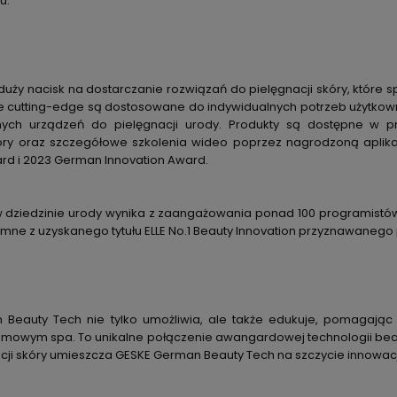
u.
duży nacisk na dostarczanie rozwiązań do pielęgnacji skóry, które s
e cutting-edge są dostosowane do indywidualnych potrzeb użytkowni
nych urządzeń do pielęgnacji urody. Produkty są dostępne w p
kóry oraz szczegółowe szkolenia wideo poprzez nagrodzoną apli
rd i 2023 German Innovation Award.
 dziedzinie urody wynika z zaangażowania ponad 100 programistów i 
umne z uzyskanego tytułu ELLE No.1 Beauty Innovation przyznawaneg
Beauty Tech nie tylko umożliwia, ale także edukuje, pomagając 
mowym spa. To unikalne połączenie awangardowej technologii beauty
cji skóry umieszcza GESKE German Beauty Tech na szczycie innowacji