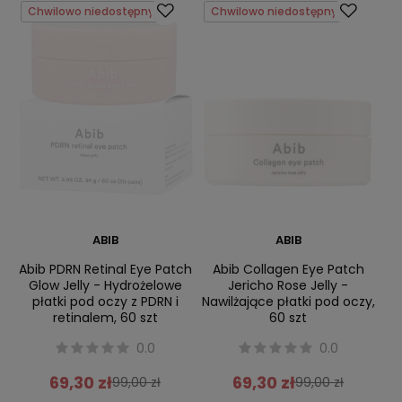
Chwilowo niedostępny
Chwilowo niedostępny
ABIB
ABIB
Abib PDRN Retinal Eye Patch
Abib Collagen Eye Patch
Glow Jelly - Hydrożelowe
Jericho Rose Jelly -
płatki pod oczy z PDRN i
Nawilżające płatki pod oczy,
retinalem, 60 szt
60 szt
0.0
0.0
69,30 zł
69,30 zł
99,00 zł
99,00 zł