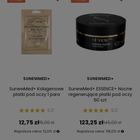
SUNEWMED+
SUNEWMED+
SunewMed+ Kolagenowe
SunewMed+ ESSENCE+ Nocne
płatki pod oczy 1 para
regenerujące płatki pod oczy
60 szt
5.0
5.0
12,75 zł
123,25 zł
15,00 zł
145,00 zł
Najniższa cena:
12,00 zł
Najniższa cena:
116,00 zł