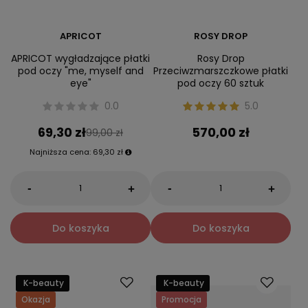
APRICOT
ROSY DROP
APRICOT wygładzające płatki
Rosy Drop
pod oczy "me, myself and
Przeciwzmarszczkowe płatki
eye"
pod oczy 60 sztuk
0.0
5.0
69,30 zł
570,00 zł
99,00 zł
Najniższa cena:
69,30 zł
-
-
+
+
Do koszyka
Do koszyka
K-beauty
K-beauty
Okazja
Promocja