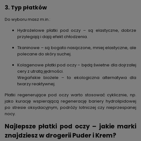
3. Typ płatków
Do wyboru masz m.in.:
Hydrożelowe płatki pod oczy
– są elastyczne, dobrze
przylegają i dają efekt chłodzenia.
Tkaninowe
– są bogato nasączone, mniej elastyczne, ale
polecane do skóry suchej.
Kolagenowe płatki pod oczy
– będą świetne dla dojrzałej
cery z utratą jędrności.
Wegańskie biożele
– to ekologiczna alternatywa dla
twarzy reaktywnej.
Płatki regenerujące pod oczy
warto stosować cyklicznie, np.
jako kurację wspierającą regenerację bariery hydrolipidowej
po stresie oksydacyjnym, podróży lotniczej czy nieprzespanej
nocy.
Najlepsze płatki pod oczy – jakie marki
znajdziesz w drogerii Puder i Krem?