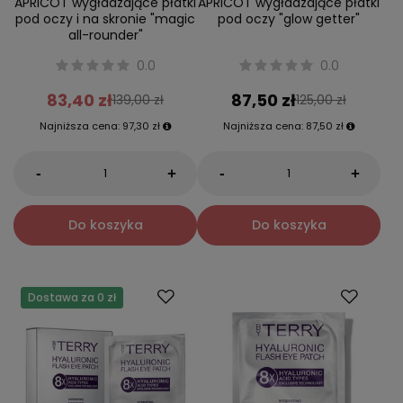
APRICOT wygładzające płatki
APRICOT wygładzające płatki
pod oczy i na skronie "magic
pod oczy "glow getter"
all-rounder"
0.0
0.0
83,40 zł
87,50 zł
139,00 zł
125,00 zł
Najniższa cena:
97,30 zł
Najniższa cena:
87,50 zł
-
-
+
+
Do koszyka
Do koszyka
Dostawa za 0 zł