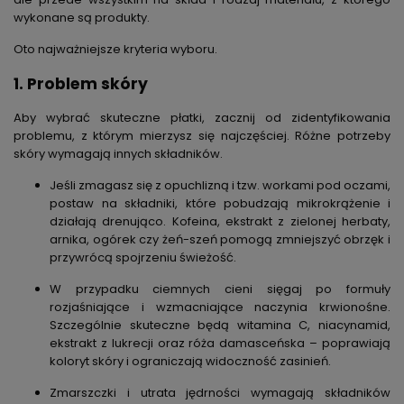
wykonane są produkty.
Oto najważniejsze kryteria wyboru.
1. Problem skóry
Aby wybrać skuteczne płatki, zacznij od zidentyfikowania
problemu, z którym mierzysz się najczęściej. Różne potrzeby
skóry wymagają innych składników.
Jeśli zmagasz się z opuchlizną i tzw. workami pod oczami
,
postaw na składniki, które pobudzają mikrokrążenie i
działają drenująco.
Kofeina
,
ekstrakt z zielonej herbaty
,
arnika
,
ogórek
czy
żeń-szeń
pomogą zmniejszyć obrzęk i
przywrócą spojrzeniu świeżość.
W przypadku ciemnych cieni
sięgaj po formuły
rozjaśniające i wzmacniające naczynia krwionośne.
Szczególnie skuteczne będą
witamina C
,
niacynamid
,
ekstrakt z lukrecji
oraz
róża damasceńska
– poprawiają
koloryt skóry i ograniczają widoczność zasinień.
Zmarszczki i utrata jędrności
wymagają składników