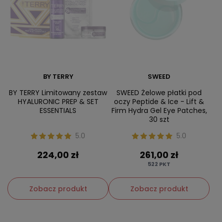
BY TERRY
SWEED
BY TERRY Limitowany zestaw
SWEED Żelowe płatki pod
HYALURONIC PREP & SET
oczy Peptide & Ice - Lift &
ESSENTIALS
Firm Hydra Gel Eye Patches,
30 szt
5.0
5.0
224,00 zł
261,00 zł
522
PKT
Zobacz produkt
Zobacz produkt