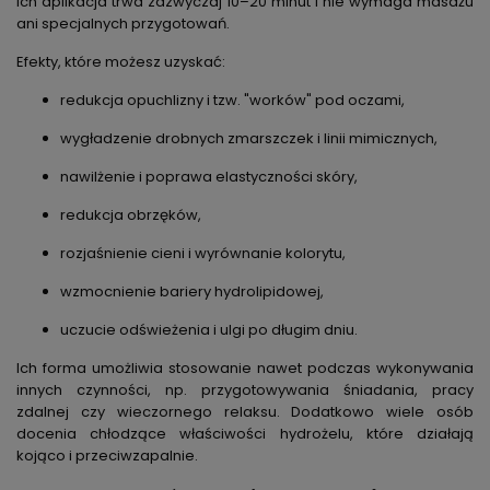
Ich aplikacja trwa zazwyczaj 10–20 minut i nie wymaga masażu
ani specjalnych przygotowań.
Efekty, które możesz uzyskać:
redukcja opuchlizny i tzw. "worków" pod oczami,
wygładzenie drobnych zmarszczek i linii mimicznych,
nawilżenie i poprawa elastyczności skóry,
redukcja obrzęków,
rozjaśnienie cieni i wyrównanie kolorytu,
wzmocnienie bariery hydrolipidowej,
uczucie odświeżenia i ulgi po długim dniu.
Ich forma umożliwia stosowanie nawet podczas wykonywania
innych czynności, np. przygotowywania śniadania, pracy
zdalnej czy wieczornego relaksu. Dodatkowo wiele osób
docenia chłodzące właściwości hydrożelu, które działają
kojąco i przeciwzapalnie.