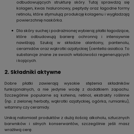
odbudowujących strukturę skóry. Tutaj sprawdzą się
kolagen
,
kwas hialuronowy
,
peptydy
oraz łagodne formy
retinolu
, które stymulują produkcję kolagenu i wygładzają
powierzchnię naskórka.
Dla skóry suchej i podrażnionej
wybieraj płatki łagodzące,
które odbudowują barierę ochronną i intensywnie
nawilżają. Szukaj w składzie
alantoiny
,
pantenolu
,
ceramidów
oraz
wąkrotki azjatyckiej (centella asiatica.
To
substancje znane ze swoich właściwości regenerujących
i kojących.
2. Składniki aktywne
Dobre płatki zawierają
wysokie stężenia składników
funkcjonalnych
, a nie jedynie wodę z dodatkiem zapachu.
Szczególnie popularne są kofeina, retinol, ekstrakty roślinne
(np. z zielonej herbaty, wąkrotki azjatyckiej, ogórka, rumianku),
witaminy czy ceramidy.
Unikaj natomiast produktów z dużą ilością alkoholu, sztucznych
barwników i silnych konserwantów, szczególnie jeśli masz
wrażliwą cerę.