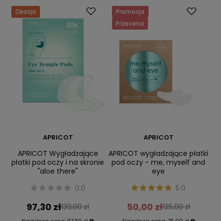
Okazja
Promocja
Przecena
APRICOT
APRICOT
APRICOT Wygładzające
APRICOT wygładzające płatki
płatki pod oczy i na skronie
pod oczy - me, myself and
"aloe there"
eye
0.0
5.0
97,30 zł
50,00 zł
139,00 zł
125,00 zł
Najniższa cena:
97,30 zł
Najniższa cena:
75,00 zł