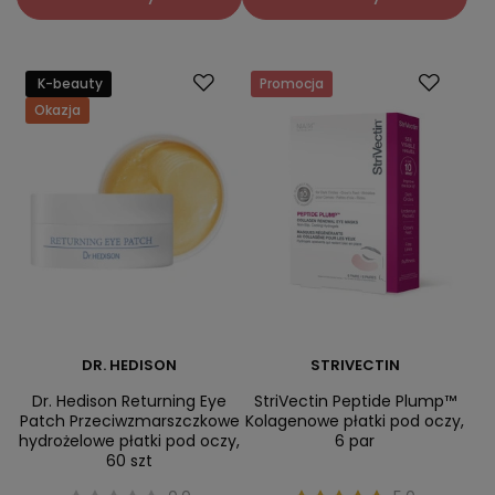
K-beauty
Promocja
Okazja
DR. HEDISON
STRIVECTIN
Dr. Hedison Returning Eye
StriVectin Peptide Plump™
Patch Przeciwzmarszczkowe
Kolagenowe płatki pod oczy,
hydrożelowe płatki pod oczy,
6 par
60 szt