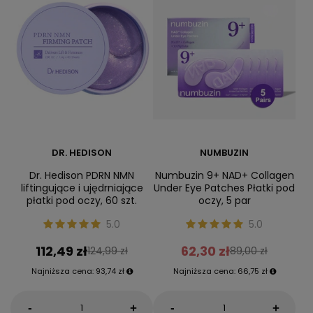
DR. HEDISON
NUMBUZIN
Dr. Hedison PDRN NMN
Numbuzin 9+ NAD+ Collagen
liftingujące i ujędrniające
Under Eye Patches Płatki pod
płatki pod oczy, 60 szt.
oczy, 5 par
5.0
5.0
112,49 zł
62,30 zł
124,99 zł
89,00 zł
Najniższa cena:
93,74 zł
Najniższa cena:
66,75 zł
-
-
+
+