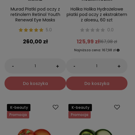
Murad Płatki pod oczy z
Holika Holika Hydrożelowe
retinolem Retinol Youth
płatki pod oczy z ekstraktem
Renewal Eye Masks
z aloesu, 60 szt
5.0
0.0
260,00 zł
125,99 zł
167,98 zł
Najniższa cena:
167,98 zł
-
-
+
+
Do koszyka
Do koszyka
K-beauty
K-beauty
Promocja
Promocja