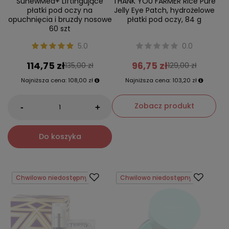
SunewMed+ Liftingujące
THANK YOU FARMER Rice Pure
płatki pod oczy na
Jelly Eye Patch, hydrożelowe
opuchnięcia i bruzdy nosowe
płatki pod oczy, 84 g
60 szt
5.0
0.0
114,75 zł
96,75 zł
135,00 zł
129,00 zł
Najniższa cena:
108,00 zł
Najniższa cena:
103,20 zł
Zobacz produkt
-
+
Do koszyka
Chwilowo niedostępny
Chwilowo niedostępny