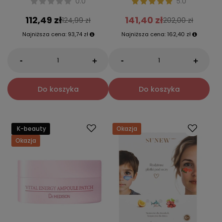
0.0
5.0
112,49 zł
141,40 zł
124,99 zł
202,00 zł
Najniższa cena:
93,74 zł
Najniższa cena:
162,40 zł
-
-
+
+
Do koszyka
Do koszyka
K-beauty
Okazja
Okazja