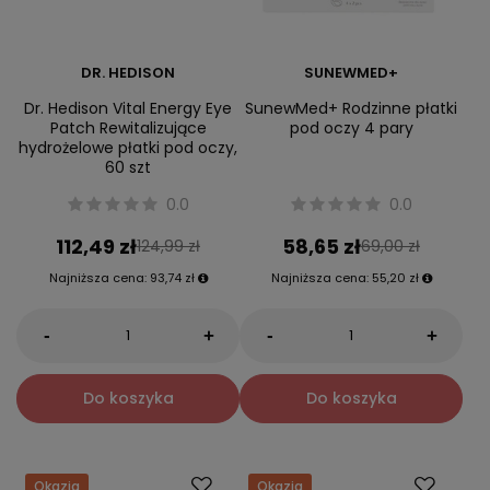
DR. HEDISON
SUNEWMED+
Dr. Hedison Vital Energy Eye
SunewMed+ Rodzinne płatki
Patch Rewitalizujące
pod oczy 4 pary
hydrożelowe płatki pod oczy,
60 szt
0.0
0.0
112,49 zł
58,65 zł
124,99 zł
69,00 zł
Najniższa cena:
93,74 zł
Najniższa cena:
55,20 zł
-
-
+
+
Do koszyka
Do koszyka
Okazja
Okazja