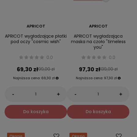
APRICOT
APRICOT
APRICOT wygładzające płatki
APRICOT wygładzająca
pod oczy "cosmic wish"
maska na czoło "timeless
you"
0.0
0.0
69,30 zł
97,30 zł
99,00 zł
139,00 zł
Najniższa cena:
69,30 zł
Najniższa cena:
97,30 zł
-
-
+
+
Do koszyka
Do koszyka
Okazja
Okazja