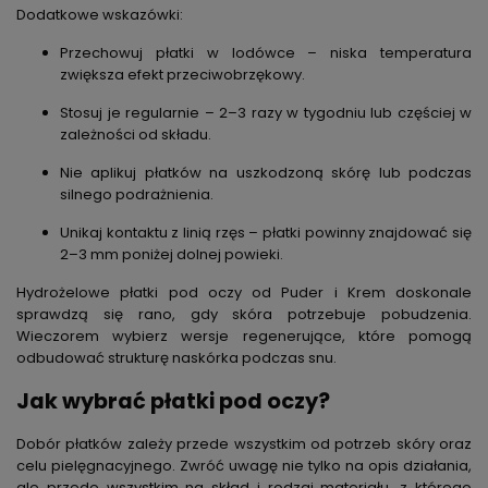
Dodatkowe wskazówki:
Przechowuj płatki w lodówce – niska temperatura
zwiększa efekt przeciwobrzękowy.
Stosuj je regularnie – 2–3 razy w tygodniu lub częściej w
zależności od składu.
Nie aplikuj płatków na uszkodzoną skórę lub podczas
silnego podrażnienia.
Unikaj kontaktu z linią rzęs – płatki powinny znajdować się
2–3 mm poniżej dolnej powieki.
Hydrożelowe płatki pod oczy od Puder i Krem doskonale
sprawdzą się rano, gdy skóra potrzebuje pobudzenia.
Wieczorem wybierz wersje regenerujące, które pomogą
odbudować strukturę naskórka podczas snu.
Jak wybrać płatki pod oczy?
Dobór płatków zależy przede wszystkim od
potrzeb skóry
oraz
celu pielęgnacyjnego
. Zwróć uwagę nie tylko na opis działania,
ale przede wszystkim na skład i rodzaj materiału, z którego