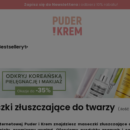
Bestsellery✨
ki złuszczające do twarzy
( iloś
nternetowej Puder i Krem znajdziesz maseczki złuszczające 
świeży, promienny wygląd. Oferujemy produkty znanych i 