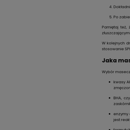
Dokładni
Po zabie
Pamiętaj też,
złuszczającymi
W kolejnych d
stosowanie SP
Jaka mase
Wybór maseczki
kwasy AH
zmęczone
BHA, cz
zaskórnik
enzymy d
jest reak
formuły 