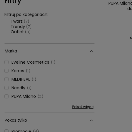
Filtry
PUPA Milan
do
Filtruj po kategoriach:
Twarz
(7)
Trendy
(7)
Outlet
(3)
N
Marka
Eveline Cosmetics
1
Korres
1
MEDIHEAL
1
Needly
1
PUPA Milano
2
Pokaż więcej
Pokaż tylko
Promocje
4