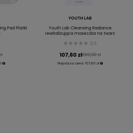
YOUTH LAB
ng Pad Płatki
Youth Lab Cleansing Radiance
t
rewitalizująca maseczka na twarz
0.0
107,60 zł
zł
269,00 zł
ł
Najniższa cena:
107,60 zł