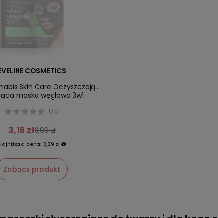
EVELINE COSMETICS
nabis Skin Care Oczyszczająco
jąca maska węglowa 3w1
0.0
3,19 zł
3,99 zł
Najniższa cena:
3,39 zł
Zobacz produkt