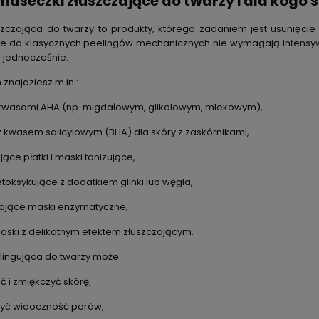
aseczki złuszczające do twarzy i dla kogo 
zczająca do twarzy to produkty, którego zadaniem jest usunięc
ie do klasycznych peelingów mechanicznych nie wymagają intensywne
jednocześnie.
 znajdziesz m.in.:
 kwasami AHA (np. migdałowym, glikolowym, mlekowym),
z kwasem salicylowym (BHA) dla skóry z zaskórnikami,
ące płatki i maski tonizujące,
toksykujące z dodatkiem glinki lub węgla,
ające maski enzymatyczne,
ski z delikatnym efektem złuszczającym.
ingująca do twarzy może:
ć i zmiękczyć skórę,
zyć widoczność porów,