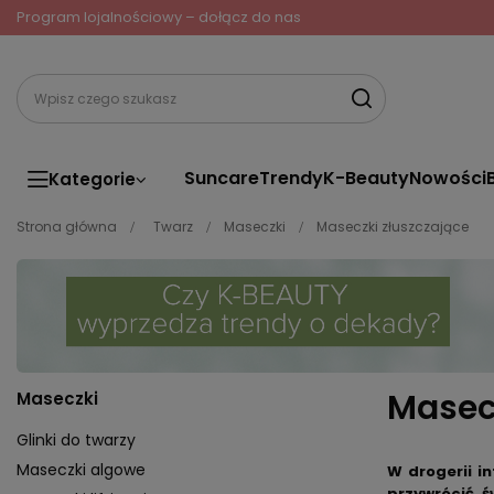
Program lojalnościowy – dołącz do nas
Suncare
Trendy
K-Beauty
Nowości
Kategorie
Strona główna
Twarz
Maseczki
Maseczki złuszczające
Masecz
Maseczki
Glinki do twarzy
Maseczki algowe
W drogerii i
przywrócić 