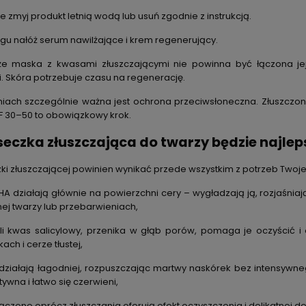
e zmyj produkt letnią wodą lub usuń zgodnie z instrukcją.
gu nałóż serum nawilżające i krem regenerujący.
 że maska z kwasami złuszczającymi nie powinna być łączona jej
. Skóra potrzebuje czasu na regenerację.
niach szczególnie ważna jest ochrona przeciwsłoneczna. Złuszczony
F 30–50 to obowiązkowy krok.
czka złuszczająca do twarzy będzie najleps
 złuszczającej powinien wynikać przede wszystkim z potrzeb Twojej
A działają głównie na powierzchni cery – wygładzają ją, rozjaśniają
j twarzy lub przebarwieniach,
yli kwas salicylowy, przenika w głąb porów, pomaga je oczyścić
ach i cerze tłustej,
ziałają łagodniej, rozpuszczając martwy naskórek bez intensywne
tywna i łatwo się czerwieni,
łączone oprócz złuszczania oferują efekt oczyszczenia i delikatnej de