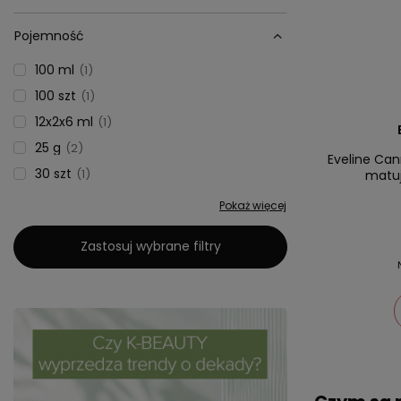
Pojemność
100 ml
1
100 szt
1
12x2x6 ml
1
25 g
2
Eveline Can
30 szt
1
matu
Pokaż więcej
Zastosuj wybrane filtry