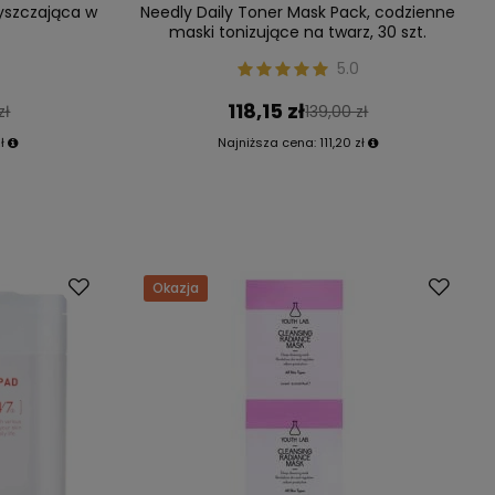
yszczająca w
Needly Daily Toner Mask Pack, codzienne
maski tonizujące na twarz, 30 szt.
5.0
118,15 zł
zł
139,00 zł
ł
Najniższa cena:
111,20 zł
Okazja