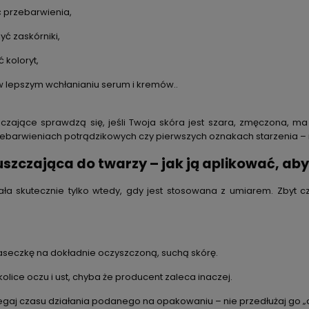
ć przebarwienia,
yć zaskórniki,
 koloryt,
 lepszym wchłanianiu serum i kremów..
zczające sprawdzą się, jeśli Twoja skóra jest szara, zmęczona, ma
zebarwieniach potrądzikowych czy pierwszych oznakach starzenia –
szczająca do twarzy – jak ją aplikować, aby
ziała skutecznie tylko wtedy, gdy jest stosowana z umiarem. Zbyt 
seczkę na dokładnie oczyszczoną, suchą skórę.
kolice oczu i ust, chyba że producent zaleca inaczej.
egaj czasu działania podanego na opakowaniu – nie przedłużaj go „d