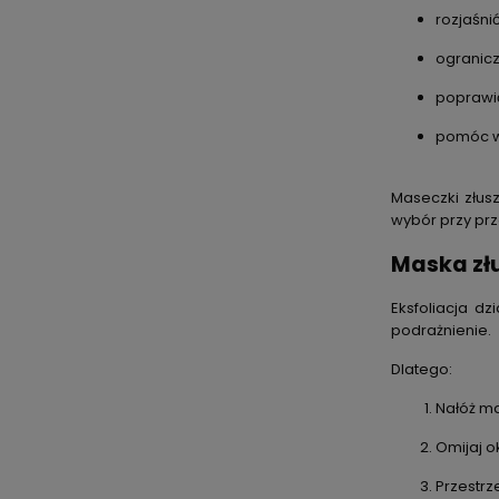
rozjaśni
ogranicz
poprawić
pomóc w
Maseczki złus
wybór przy pr
Maska złu
Eksfoliacja d
podrażnienie.
Dlatego:
Nałóż ma
Omijaj o
Przestrz