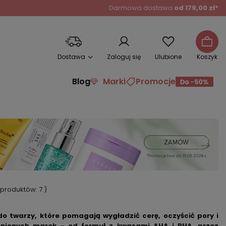
Darmowa dostawa
od 179,00 zł*
Dostawa
Zaloguj się
Ulubione
Koszyk
Blog
Marki
Promocje
ć produktów:
7
)
do twarzy, które pomagają wygładzić cerę, oczyścić pory i
cenionych marek – od formuł z kwasami AHA i BHA, przez