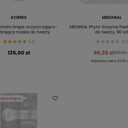
KORRES
MEDIHEAL
ntorini Grape oczyszczająco-
MEDIHEAL Phyto-Enzyme Peeli
dzająca maska do twarzy
do twarzy, 90 sz
5.0
0.0
135,00 zł
90,35 zł
139,00 
Najniższa cena:
97,30 z
niedostępny