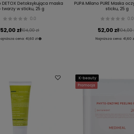
o DETOX Detoksykująca maska
PUPA Milano PURE Maska ocz
 twarzy w sticku, 25 g
sticku, 25 g
0.0
0.0
52,00 zł
52,00 zł
104,00 zł
104,00 
ajniższa cena:
41,60 zł
Najniższa cena:
41,60 z
K-beauty
Promocja