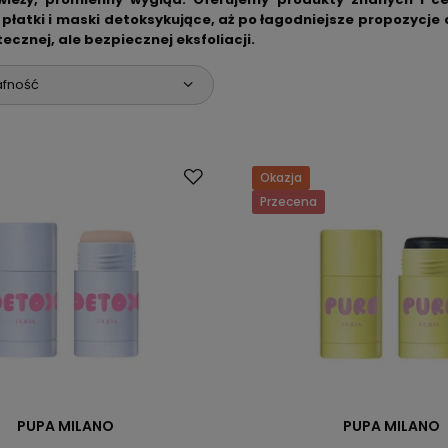
płatki i maski detoksykujące, aż po łagodniejsze propozycje d
tecznej, ale bezpiecznej eksfoliacji.
afność
Okazja
Przecena
PUPA MILANO
PUPA MILANO