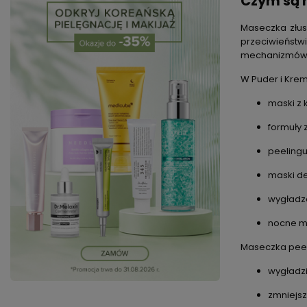
Czym są m
Maseczka złus
przeciwieństw
mechanizmów 
W Puder i Krem
maski z
formuły 
peelinguj
maski de
wygładz
nocne ma
Maseczka peel
wygładzi
zmniejs