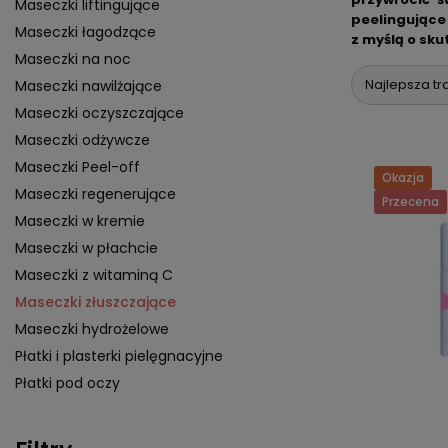
Maseczki liftingujące
peelingujące 
Maseczki łagodzące
z myślą o sku
Maseczki na noc
Najlepsza tr
Maseczki nawilżające
Maseczki oczyszczające
Maseczki odżywcze
Maseczki Peel-off
Okazja
Maseczki regenerujące
Przecena
Maseczki w kremie
Maseczki w płachcie
Maseczki z witaminą C
Maseczki złuszczające
Maseczki hydrożelowe
Płatki i plasterki pielęgnacyjne
Płatki pod oczy