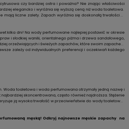
cytrusowa czy bardziej ostra i poważna? Nie znając właściwości
ziej elegancko i wyróżnia się wyższą ceną niż woda toaletowa.
mają liczne zalety. Zapach wyróżnia się doskonałą trwałością i
et kilka dni! Na wody perfumowane najlepiej postawić w okresie
raw i słodkiej wanilii, orientalnego piżma i drzewa sandałowego,
dziej orzeźwiających i świeżych zapachów, które swoim zapachem
zawsze zależy od indywidualnych preferencji i oczekiwań każdego
hem. Woda toaletowa i woda perfumowana otrzymały jedną nazwę i
 najbardziej skoncentrowana, często również najdroższa. Stężenie
ryzuje ją wysoka trwałość w przeciwieństwie do wody toaletowej,
 perfumowaną męską! Odkryj najnowsze męskie zapachy na