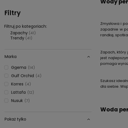
Wody per
Filtry
Zmysłowa i po
Filtruj po kategoriach:
zapadnie w pam
Zapachy
(41)
randkę, spotka
Trendy
(41)
Zapach, który
Marka
jest najleps
pomaga wyraz
Ggema
14
Gulf Orchid
4
Szukasz ideal
Korres
4
dla siebie. Ws
Lattafa
12
Nusuk
7
Woda per
Pokaż tylko