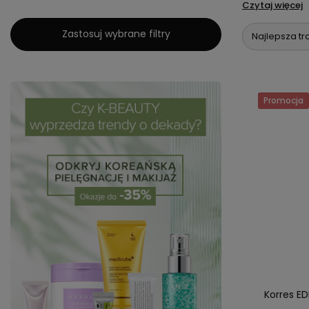
Czytaj więcej
Zastosuj wybrane filtry
Najlepsza tr
Promocja
Korres E