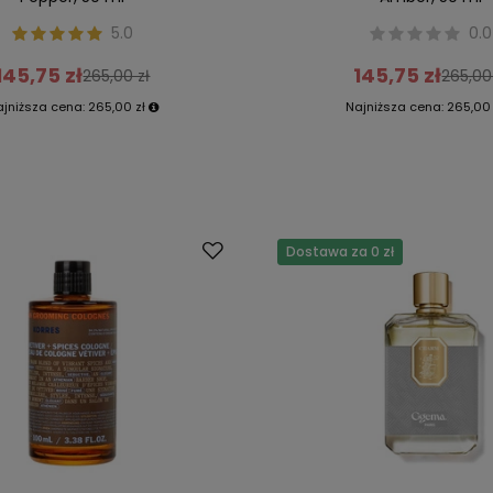
5.0
0.0
145,75 zł
145,75 zł
265,00 zł
265,00
ajniższa cena:
265,00 zł
Najniższa cena:
265,00 
Dostawa za 0 zł