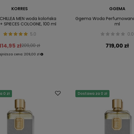
KORRES
GGEMA
ACHILLEA MEN woda kolońska
Ggema Woda Perfumowana
 + SPIECES COLOGNE, 100 ml
ml
5.0
0.0
114,95 zł
719,00 zł
209,00 zł
ajniższa cena:
209,00 zł
 0 zł
Dostawa za 0 zł