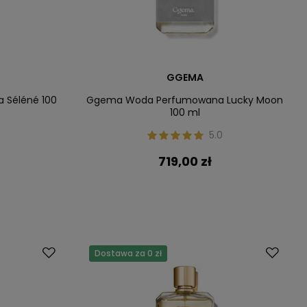
GGEMA
Séléné 100
Ggema Woda Perfumowana Lucky Moon
100 ml
5.0
719,00 zł
Dostawa za 0 zł