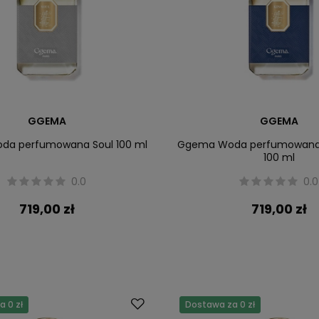
GGEMA
GGEMA
a perfumowana Soul 100 ml
Ggema Woda perfumowana
100 ml
0.0
0.0
719,00 zł
719,00 zł
 0 zł
Dostawa za 0 zł