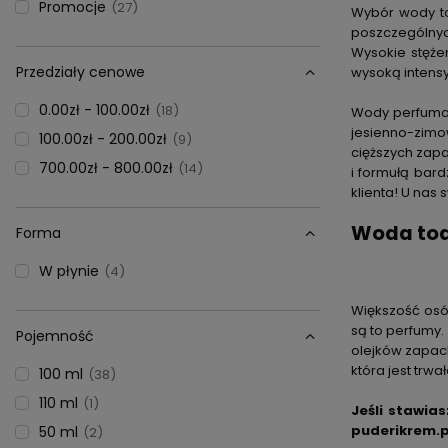
Promocje
27
Wybór wody to
poszczególnyc
Wysokie stęże
Przedziały cenowe
wysoką intens
0.00zł - 100.00zł
18
Wody perfumow
jesienno-zimow
100.00zł - 200.00zł
9
cięższych zap
700.00zł - 800.00zł
14
i formułą bar
klienta! U nas
Woda toa
Forma
W płynie
4
Większość osó
są to perfumy.
Pojemność
olejków zapach
która jest trwa
100 ml
38
110 ml
1
Jeśli stawia
puderikrem.pl
50 ml
2