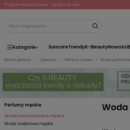
Program lojalnościowy – dołącz do nas
Suncare
Trendy
K-Beauty
Nowości
Kategorie
Strona główna
Zapachy
Perfumy męskie
Woda perfumo
Woda
Perfumy męskie
Woda perfumowana męska
Woda toaletowa męska