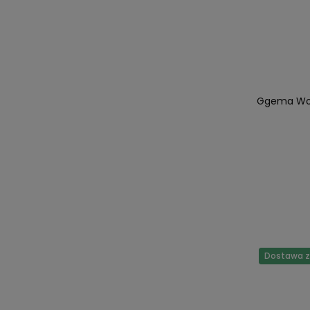
Ggema Wod
Dostawa za