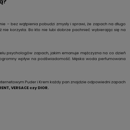
ą?
ie – bez wątpienia pobudzi zmysły i sprawi, że zapach na długo
 nie korzysta. Bo kto nie lubi dobrze pachnieć wybierając się na
 wielu psychologów zapach, jakim emanuje mężczyzna na co dzień
a ogromny wpływ na podświadomość. Męska woda perfumowana
 internetowym Puder i Krem każdy pan znajdzie odpowiedni zapach
RENT,
VERSACE czy DIOR.