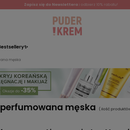
Zapisz się do Newslettera
i odbierz 10% rabatu!
Bestsellery✨
wana męska
 perfumowana męska
( ilość produktó