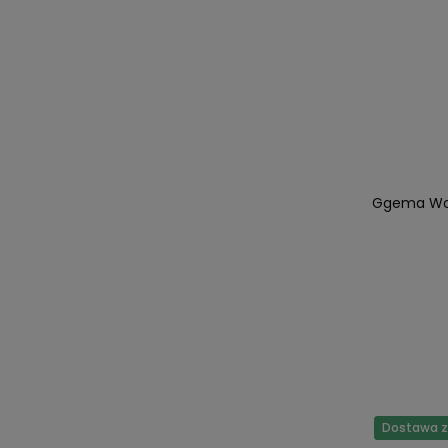
Ggema Wod
Dostawa za