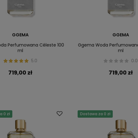
GGEMA
GGEMA
a Perfumowana Céleste 100
Ggema Woda Perfumowana 
ml
ml
5.0
0.0
719,00 zł
719,00 zł
 0 zł
Dostawa za 0 zł