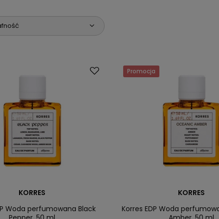
afność
Promocja
KORRES
KORRES
DP Woda perfumowana Black
Korres EDP Woda perfumow
Pepper, 50 ml
Amber, 50 ml