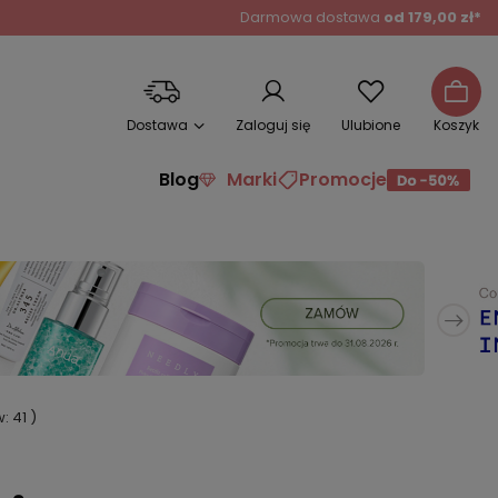
Darmowa dostawa
od 179,00 zł*
Dostawa
Zaloguj się
Ulubione
Koszyk
Blog
Marki
Promocje
w:
41
)