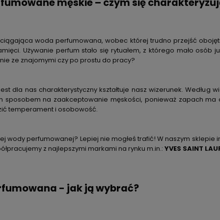
fumowane męskie – czym się charakteryzuj
ciągająca woda perfumowana, wobec której trudno przejść obojętn
ięci. Używanie perfum stało się rytuałem, z którego mało osób już
nie ze znajomymi czy po prostu do pracy?
 jest dla nas charakterystyczny kształtuje nasz wizerunek. Według
zym sposobem na zaakceptowanie męskości, ponieważ zapach m
ić temperament i osobowość.
nej wody perfumowanej? Lepiej nie mogłeś trafić! W naszym sklepie
półpracujemy z najlepszymi markami na rynku m.in.:
YVES SAINT LAU
fumowana - jak ją wybrać?