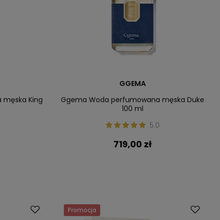
GGEMA
 męska King
Ggema Woda perfumowana męska Duke
100 ml
5.0
719,00 zł
Promocja