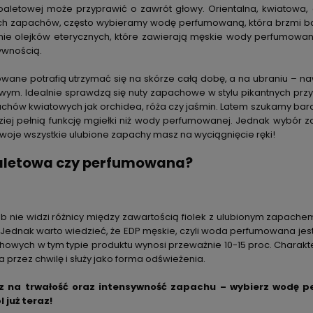
aletowej może przyprawić o zawrót głowy. Orientalna, kwiatowa, 
h zapachów, często wybieramy wodę perfumowaną, która brzmi bard
nie olejków eterycznych, które zawierają męskie wody perfumowane 
ywnością.
ane potrafią utrzymać się na skórze całą dobę, a na ubraniu – naw
ym. Idealnie sprawdzą się nuty zapachowe w stylu pikantnych przyp
achów kwiatowych jak orchidea, róża czy jaśmin. Latem szukamy bar
dziej pełnią funkcję mgiełki niż wody perfumowanej. Jednak wybór 
 swoje wszystkie ulubione zapachy masz na wyciągnięcie ręki!
letowa czy perfumowana?
b nie widzi różnicy między zawartością fiolek z ulubionym zapac
 Jednak warto wiedzieć, że EDP męskie, czyli woda perfumowana jest
owych w tym typie produktu wynosi przeważnie 10-15 proc. Charakte
ła przez chwilę i służy jako forma odświeżenia.
sz na trwałość oraz intensywność zapachu – wybierz wodę
 już teraz!