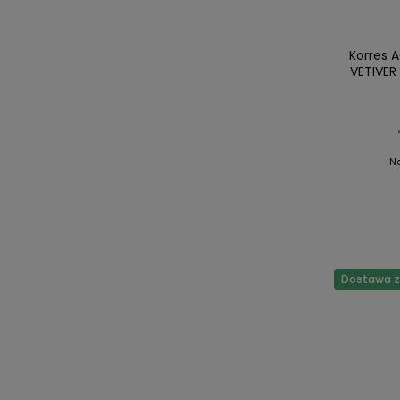
Korres 
VETIVER
N
Dostawa za