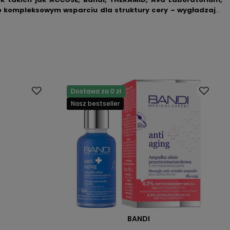
o kompleksowym wsparciu dla struktury cery – wygładzają,
agająco w pielęgnacji twarzy dojrzałej.
Dostawa za 0 zł
Nasz bestseller
BANDI