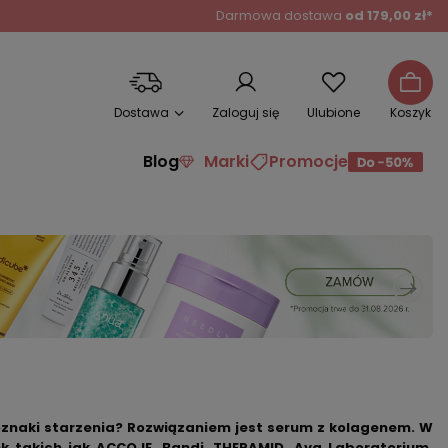
Darmowa dostawa
od 179,00 zł*
Dostawa
Zaloguj się
Ulubione
Koszyk
Blog
Marki
Promocje
oznaki starzenia? Rozwiązaniem jest
serum z kolagenem
. W
k takich jak ACCOJE, Bandi, THERAMID, Ava Laboratorium,