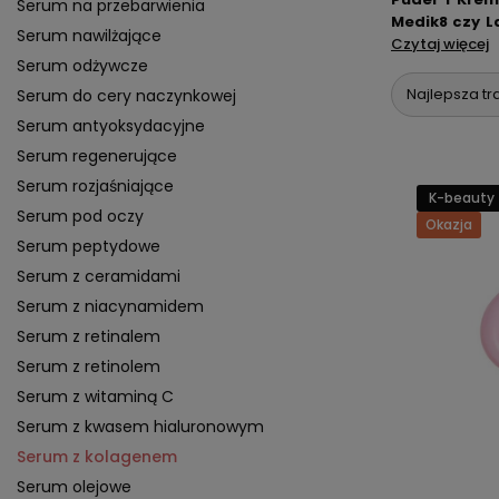
Serum na przebarwienia
Medik8 czy L
Serum nawilżające
regenerują i 
Czytaj więcej
Serum odżywcze
Najlepsza tr
Serum do cery naczynkowej
Serum antyoksydacyjne
Serum regenerujące
Serum rozjaśniające
K-beauty
Serum pod oczy
Okazja
Serum peptydowe
Serum z ceramidami
Serum z niacynamidem
Serum z retinalem
Serum z retinolem
Serum z witaminą C
Serum z kwasem hialuronowym
Serum z kolagenem
Serum olejowe