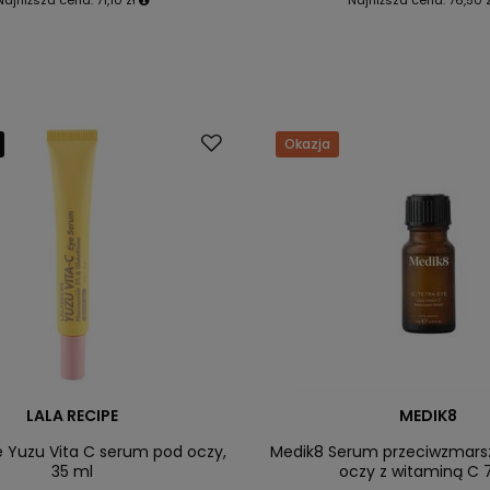
Okazja
LALA RECIPE
MEDIK8
e Yuzu Vita C serum pod oczy,
Medik8 Serum przeciwzmar
35 ml
oczy z witaminą C 