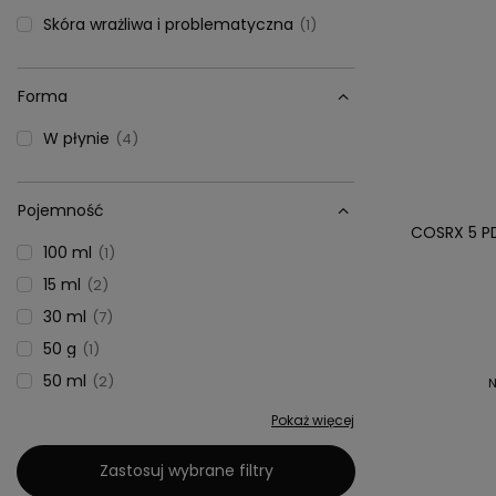
Skóra wrażliwa i problematyczna
1
Forma
W płynie
4
Pojemność
COSRX 5 PD
100 ml
1
15 ml
2
30 ml
7
50 g
1
50 ml
2
N
Pokaż więcej
Zastosuj wybrane filtry