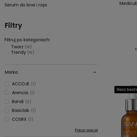
Medicub
Serum do brwi i rzęs
Filtry
Filtruj po kategoriach:
Twarz
(18)
Trendy
(18)
Marka
ACCOJE
1
Nasz bests
Arencia
1
Bandi
2
Basiclab
1
COSRX
1
Pokaż więcej