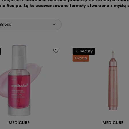
ala Recipe. Są to zaawansowane formuły stworzone z myślą 
uelastyczniają, działając zarówno profilaktycznie, jak i wspom
afność
K-beauty
Okazja
MEDICUBE
MEDICUBE