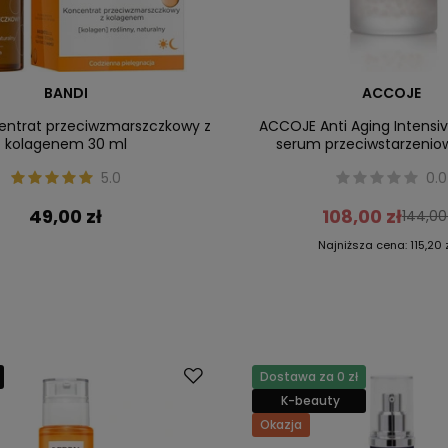
BANDI
ACCOJE
entrat przeciwzmarszczkowy z
ACCOJE Anti Aging Intens
kolagenem 30 ml
serum przeciwstarzenio
5.0
0.0
49,00 zł
108,00 zł
144,00
Najniższa cena:
115,20 
Dostawa za 0 zł
K-beauty
Okazja