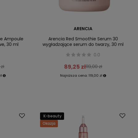
ARENCIA
ive Ampoule
Arencia Red Smoothie Serum 30
we, 30 ml
wygładzające serum do twarzy, 30 ml
0.0
89,25 zł
 zł
119,00 zł
zł
Najniższa cena:
119,00 zł
K-beauty
Okazja