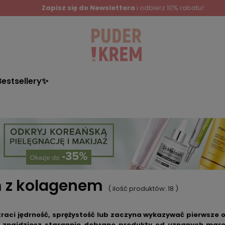
Zapisz się do Newslettera
i odbierz 10% rabatu!
Bestsellery✨
 z kolagenem
( ilość produktów:
18
)
traci jędrność, sprężystość lub zaczyna wykazywać pierwsze 
 znajdziesz starannie dobrane produkty od uznanych mare