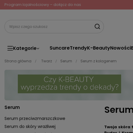
Program lojalnościowy – dołącz do nas
Suncare
Trendy
K-Beauty
Nowości
Kategorie
Strona główna
Twarz
Serum
Serum z kolagenem
Serum
Serum
Serum przeciwzmarszczkowe
Serum do skóry wrażliwej
Twoja skóra 
Puder i Krem