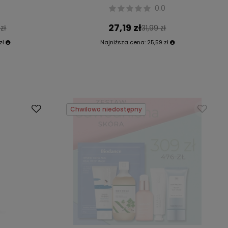
0.0
27,19 zł
zł
31,99 zł
zł
Najniższa cena:
25,59 zł
Chwilowo niedostępny