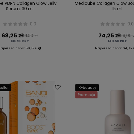
e PDRN Collagen Glow Jelly
Medicube Collagen Glow Bo
Serum, 30 ml
15 ml
0.0
0.0
68,25 zł
74,25 zł
91,00 zł
99,00 
136.50
PKT
148.50
PKT
Najniższa cena:
59,15 zł
Najniższa cena:
64,35 
eller
K-beauty
Promocja