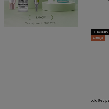
K-beauty
Okazja
Lala Recip