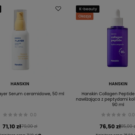
K-beauty
Okazja
HANSKIN
HANSKIN
Layer Serum ceramidowe, 50 ml
Hanskin Collagen Peptid
nawilżająca z peptydami k
90 ml
0.0
0.0
71,10 zł
76,50 zł
79,00 zł
85,00 z
Najniższa cena:
71,10 zł
Najniższa cena:
76,50 