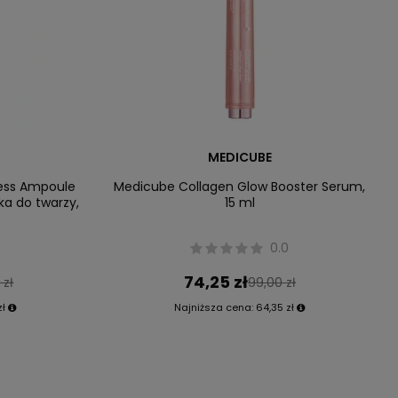
MEDICUBE
less Ampoule
Medicube Collagen Glow Booster Serum,
a do twarzy,
15 ml
0.0
74,25 zł
 zł
99,00 zł
zł
Najniższa cena:
64,35 zł