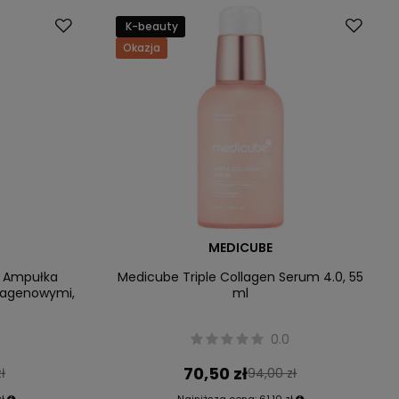
K-beauty
Okazja
MEDICUBE
e Ampułka
Medicube Triple Collagen Serum 4.0, 55
olagenowymi,
ml
0.0
70,50 zł
ł
94,00 zł
zł
Najniższa cena:
61,10 zł