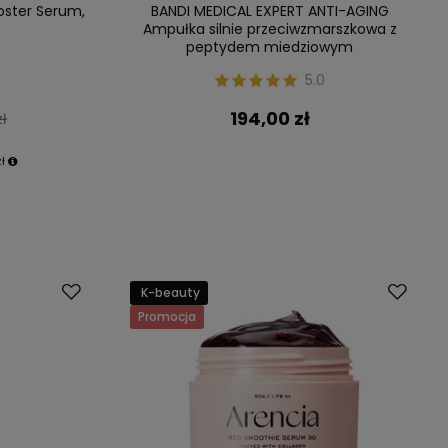
oster Serum,
BANDI MEDICAL EXPERT ANTI-AGING
Ampułka silnie przeciwzmarszkowa z
peptydem miedziowym
5.0
194,00 zł
zł
zł
K-beauty
Promocja