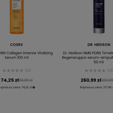
COSRX
DR. HEDISON
RN Collagen Intense Vitalizing
Dr. Hedison NMN PDRN Time
Serum 100 ml
Regenerujące serum-ampułk
50 ml
0.0
0.0
74,25 zł
260,99 zł
99,00 zł
289,99
ajniższa cena:
74,25 zł
Najniższa cena:
217,49 