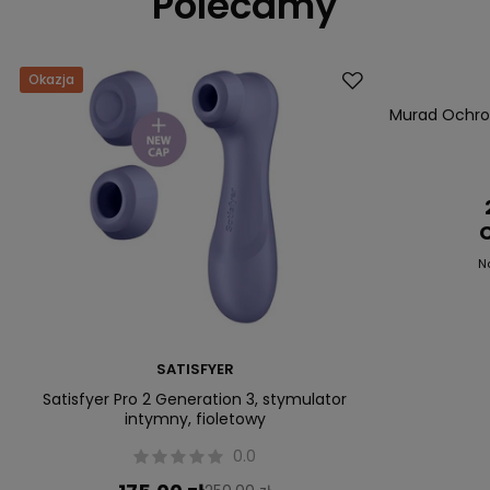
Polecamy
Okazja
Dostawa za 0 
Okazja
Murad Ochron
C
N
SATISFYER
Satisfyer Pro 2 Generation 3, stymulator
intymny, fioletowy
0.0