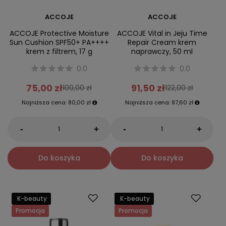
ACCOJE
ACCOJE
ACCOJE Protective Moisture
ACCOJE Vital in Jeju Time
Sun Cushion SPF50+ PA++++
Repair Cream krem
krem z filtrem, 17 g
naprawczy, 50 ml
0.0
0.0
75,00 zł
91,50 zł
100,00 zł
122,00 zł
Najniższa cena:
80,00 zł
Najniższa cena:
97,60 zł
-
-
+
+
Do koszyka
Do koszyka
K-beauty
K-beauty
Promocja
Promocja