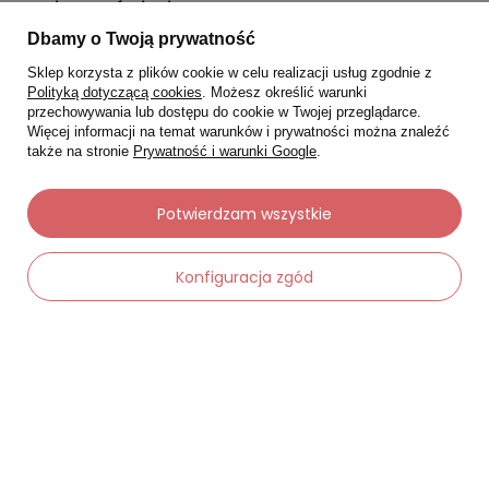
Moje zamówienia
Dbamy o Twoją prywatność
Status zamówienia
Sklep korzysta z plików cookie w celu realizacji usług zgodnie z
Śledzenie przesyłki
Polityką dotyczącą cookies
. Możesz określić warunki
przechowywania lub dostępu do cookie w Twojej przeglądarce.
Chcę zareklamować produkt
Więcej informacji na temat warunków i prywatności można znaleźć
także na stronie
Prywatność i warunki Google
.
Chcę zwrócić produkt
Chcę wymienić towar
Potwierdzam wszystkie
Kontakt
Konfiguracja zgód
Moje konto
Regulaminy
Dane kontaktowe