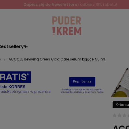
Zapisz się do Newslettera
i odbierz 10% rabatu!
Bestsellery✨
e
ACCOJE Reviving Green Cica Care serum kojące, 50 ml
K-beau
ACC