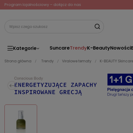
Program lojalnościowy – dołącz do nas
Suncare
Trendy
K-Beauty
Nowości
Kategorie
Strona główna
Trendy
Viralowe tematy
K-BEAUTY Skincar