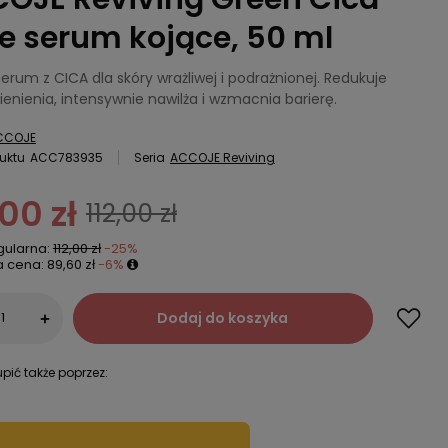
e serum kojące, 50 ml
erum z CICA dla skóry wrażliwej i podrażnionej. Redukuje
enienia, intensywnie nawilża i wzmacnia barierę.
CCOJE
uktu
ACC783935
Seria
ACCOJE Reviving
00 zł
112,00 zł
gularna:
112,00 zł
-25%
a cena:
89,60 zł
-6%
Dodaj do koszyka
+
pić także poprzez: