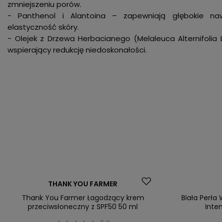
zmniejszeniu porów.
- Panthenol i Alantoina – zapewniają głębokie naw
elastyczność skóry.
- Olejek z Drzewa Herbacianego (Melaleuca Alternifolia
wspierający redukcję niedoskonałości.
Promocja
Nasz bestsel
THANK YOU FARMER
Nasz bestseller
Thank You Farmer Łagodzący krem
Biała Perła
przeciwsłoneczny z SPF50 50 ml
Inte