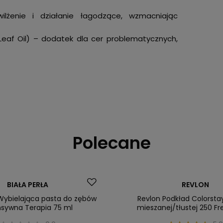
ilżenie i działanie łagodzące, wzmacniając
 Leaf Oil) – dodatek dla cer problematycznych,
Polecane
ler
Promocja
BIAŁA PERŁA
REVLON
Nasz bestseller
 Wybielająca pasta do zębów
Revlon Podkład Colorsta
nsywna Terapia 75 ml
mieszanej/tłustej 250 Fr