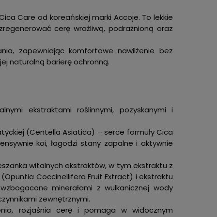
ica Care od koreańskiej marki Accoje. To lekkie
 zregenerować cerę wrażliwą, podrażnioną oraz
hłania, zapewniając komfortowe nawilżenie bez
ej naturalną barierę ochronną.
lnymi ekstraktami roślinnymi, pozyskanymi i
yckiej (Centella Asiatica) – serce formuły Cica
nsywnie koi, łagodzi stany zapalne i aktywnie
eszanka witalnych ekstraktów, w tym ekstraktu z
(Opuntia Coccinellifera Fruit Extract) i ekstraktu
e, wzbogacone minerałami z wulkanicznej wody
 czynnikami zewnętrznymi.
enia, rozjaśnia cerę i pomaga w widocznym