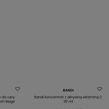
Nasz bestseller
BANDI
y do cery
Bandi Koncentrat z aktywną witaminą C
esh Beige
30 ml