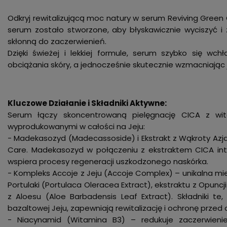
Odkryj rewitalizującą moc natury w serum Reviving Green C
serum zostało stworzone, aby błyskawicznie wyciszyć i
skłonną do zaczerwienień.
Dzięki świeżej i lekkiej formule, serum szybko się wc
obciążania skóry, a jednocześnie skutecznie wzmacniając j
Kluczowe Działanie i Składniki Aktywne:
Serum łączy skoncentrowaną pielęgnację CICA z wita
wyprodukowanymi w całości na Jeju:
- Madekasozyd (Madecassoside) i Ekstrakt z Wąkroty Azjat
Care. Madekasozyd w połączeniu z ekstraktem CICA inte
wspiera procesy regeneracji uszkodzonego naskórka.
- Kompleks Accoje z Jeju (Accoje Complex) – unikalna mi
Portulaki (Portulaca Oleracea Extract), ekstraktu z Opuncji 
z Aloesu (Aloe Barbadensis Leaf Extract). Składniki t
bazaltowej Jeju, zapewniają rewitalizację i ochronę przed
- Niacynamid (Witamina B3) – redukuje zaczerwieni