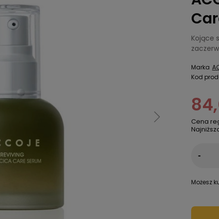
Car
Kojące s
zaczerwi
Marka
A
Kod prod
84,
Cena re
Najniższ
-
Możesz ku