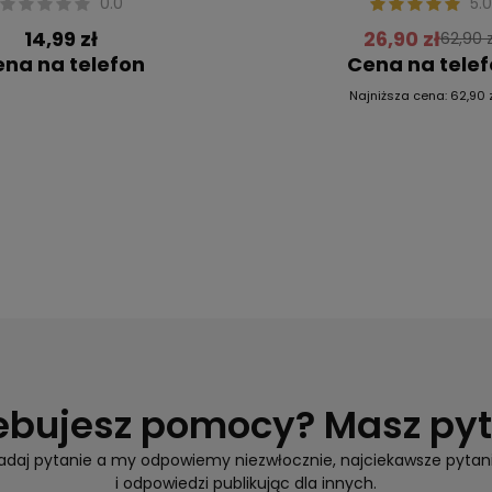
0.0
5.0
14,99 zł
26,90 zł
62,90 z
na na telefon
Cena na tele
Najniższa cena:
62,90 
ebujesz pomocy? Masz py
adaj pytanie a my odpowiemy niezwłocznie, najciekawsze pytan
i odpowiedzi publikując dla innych.