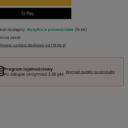
dukt dostępny
Wysyłka
w poniedziałek
(10.08)
ni na zwrot
mowa i szybka dostawa
od
179,00 zł
Program lojalnościowy
Wymień punkty na produkty
Po zakupie otrzymasz
3.36 pkt.