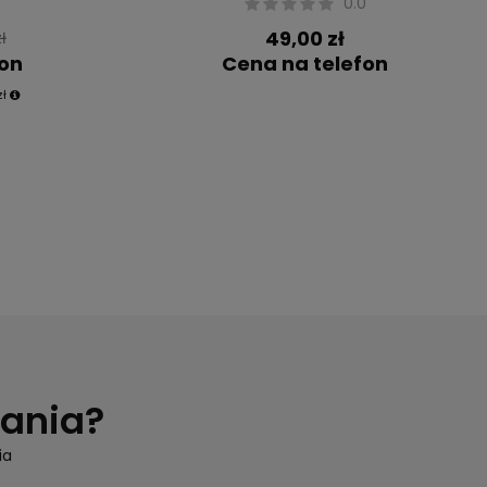
0.0
49,00 zł
ł
fon
Cena na telefon
zł
tania?
ia