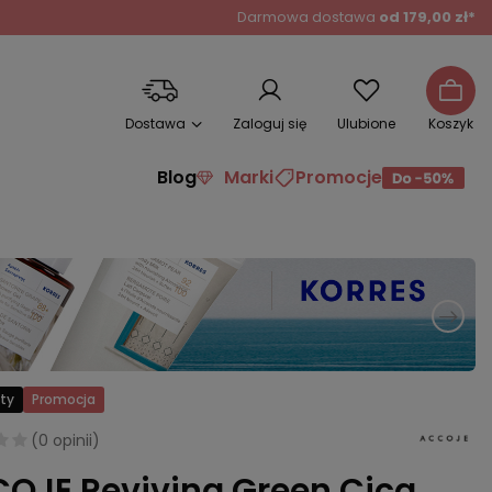
Darmowa dostawa
od 179,00 zł*
Dostawa
Zaloguj się
Ulubione
Koszyk
Blog
Marki
Promocje
ty
Promocja
(
0 opinii
)
OJE Reviving Green Cica