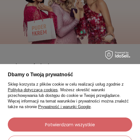
Moje zamówienia
Dbamy o Twoją prywatność
Status zamówienia
Sklep korzysta z plików cookie w celu realizacji usług zgodnie z
Śledzenie przesyłki
Polityką dotyczącą cookies
. Możesz określić warunki
przechowywania lub dostępu do cookie w Twojej przeglądarce.
Chcę zareklamować produkt
Więcej informacji na temat warunków i prywatności można znaleźć
także na stronie
Prywatność i warunki Google
.
Chcę zwrócić produkt
Chcę wymienić towar
Potwierdzam wszystkie
Kontakt