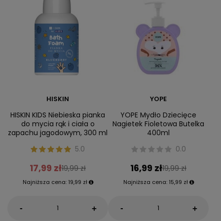
HISKIN
YOPE
HISKIN KIDS Niebieska pianka
YOPE Mydło Dziecięce
do mycia rąk i ciała o
Nagietek Fioletowa Butelka
zapachu jagodowym, 300 ml
400ml
5.0
0.0
17,99 zł
16,99 zł
19,99 zł
19,99 zł
Najniższa cena:
19,99 zł
Najniższa cena:
15,99 zł
-
-
+
+