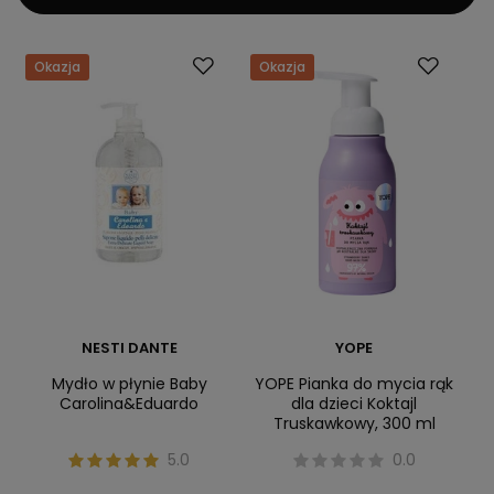
Okazja
Okazja
NESTI DANTE
YOPE
Mydło w płynie Baby
YOPE Pianka do mycia rąk
Carolina&Eduardo
dla dzieci Koktajl
Truskawkowy, 300 ml
5.0
0.0