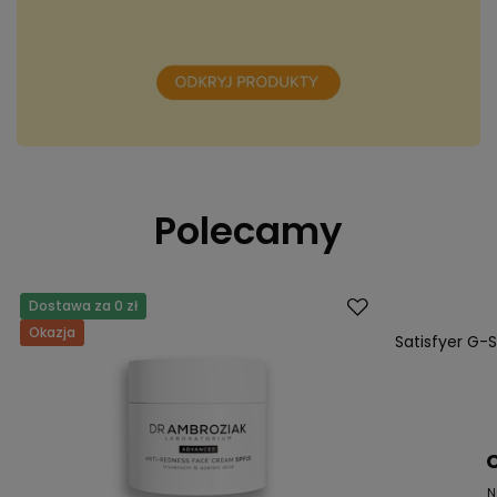
Polecamy
Dostawa za 0 zł
Okazja
Okazja
Satisfyer G-S
C
N