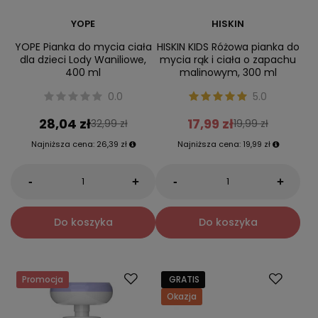
YOPE
HISKIN
YOPE Pianka do mycia ciała
HISKIN KIDS Różowa pianka do
dla dzieci Lody Waniliowe,
mycia rąk i ciała o zapachu
400 ml
malinowym, 300 ml
0.0
5.0
28,04 zł
17,99 zł
32,99 zł
19,99 zł
Najniższa cena:
26,39 zł
Najniższa cena:
19,99 zł
-
-
+
+
Do koszyka
Do koszyka
Promocja
GRATIS
Okazja