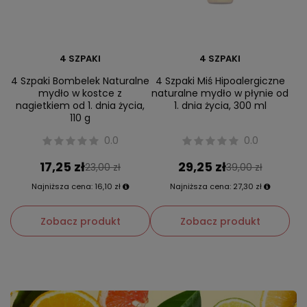
4 SZPAKI
4 SZPAKI
4 Szpaki Bombelek Naturalne
4 Szpaki Miś Hipoalergiczne
mydło w kostce z
naturalne mydło w płynie od
nagietkiem od 1. dnia życia,
1. dnia życia, 300 ml
110 g
0.0
0.0
17,25 zł
29,25 zł
23,00 zł
39,00 zł
Najniższa cena:
16,10 zł
Najniższa cena:
27,30 zł
Zobacz produkt
Zobacz produkt