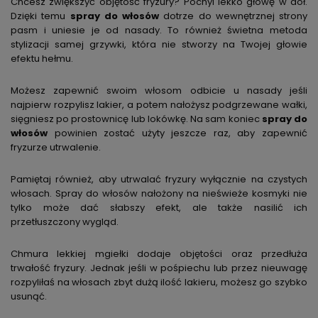
Chcesz zwiększyć objętość fryzury? Pochyl lekko głowę w dół.
Dzięki temu
spray do włosów
dotrze do wewnętrznej strony
pasm i uniesie je od nasady. To również świetna metoda
stylizacji samej grzywki, która nie stworzy na Twojej głowie
efektu hełmu.
Możesz zapewnić swoim włosom odbicie u nasady jeśli
najpierw rozpylisz lakier, a potem nałożysz podgrzewane wałki,
sięgniesz po prostownicę lub lokówkę. Na sam koniec
spray do
włosów
powinien zostać użyty jeszcze raz, aby zapewnić
fryzurze utrwalenie.
Pamiętaj również, aby utrwalać fryzury wyłącznie na czystych
włosach. Spray do włosów nałożony na nieświeże kosmyki nie
tylko może dać słabszy efekt, ale także nasilić ich
przetłuszczony wygląd.
Chmura lekkiej mgiełki dodaje objętości oraz przedłuża
trwałość fryzury. Jednak jeśli w pośpiechu lub przez nieuwagę
rozpyliłaś na włosach zbyt dużą ilość lakieru, możesz go szybko
usunąć.