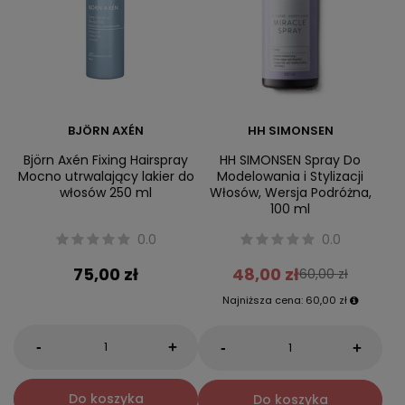
BJÖRN AXÉN
HH SIMONSEN
Björn Axén Fixing Hairspray
HH SIMONSEN Spray Do
Mocno utrwalający lakier do
Modelowania i Stylizacji
włosów 250 ml
Włosów, Wersja Podróżna,
100 ml
0.0
0.0
75,00 zł
48,00 zł
60,00 zł
Najniższa cena:
60,00 zł
-
-
+
+
Do koszyka
Do koszyka