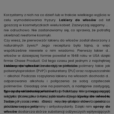
Korzystamy z nich na co dzień lub w trakcie wielkiego wyjścia w
celu wymodelowania fryzury.
Lakiery do włosów
od lat
goszczą w kosmetyczkach wielu kobiet. Zazwyczaj sięgamy po
nie odruchowo. Nie zastanawiamy się, co sprawia, że potrafią
okiełznać niesforne kosmyki.
Czy wiesz, że pierwowzór lakieru do włosów został stworzony z
naturalnych żywic? Jego receptura była tajna, a więc
współcześnie niewiele o nim wiadomo. Pierwszy lakier do
włosów w dzisiejszej formie powstał w 1948 roku w USA dzięki
firmie Chase Product. Od tego czasu jest jednym z najchętniej
stosowanych produktów do stylizacji włosów.
Lakiery do włosów
zawierają w składzie polimery takie jak
poliwinylopirolidon (PVP) i poliuretany (PU) oraz rozpuszczalniki
– alkohol. Podczas rozpylania lakieru na włosach dochodzi do
odparowania alkoholu i połączenia ze sobą cząsteczek
polimerów. Osiadają one na pasmach, a następnie zastygają,
tym samym utrwalając ich układ. Polimery nie przepuszczają
Spray do układania włosów
to produkt, po który mogą sięgać
wilgoci. W związku z tym, jeśli zastosujesz
nie tylko panie, ale również i panowie. Długość włosów nie ma tu
spray do włosów
,
Twoja fryzura nie straci na trwałości nawet podczas
żadnego znaczenia. Coraz więcej preparatów zawiera w
pochmurnej pogody.
składzie cenne witaminy i antyoksydanty. Dzięki nim
spray do
włosów
dostarcza skórze substancji odżywczych wpływających