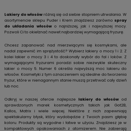
Lakiery do włosów
różnią się od siebie stopniem utrwalania. W
asortymencie sklepu Puder i Krem znajdziesz zarówno
spray
do układania włosów
o najniższej, jak i najwyższej mocy.
Pozwoli Ci to okiełznać nawet najbardziej wymagającą fryzurę.
Chcesz zapanować nad mierzwiącymi się kosmykami, ale
nadal zapewnić im sprężystość? Wybierz lakiery o mocy 1 i 2. Z
kolei lakier o mocy 3 i 4 to doskonały wybór do fal i loków. Z
wymagającymi fryzurami poradzi sobie niezwykle skuteczny
lakier o mocy 5. Numer 6 określa najwyższą moc lakieru do
włosów. Kosmetyki z tym oznaczeniem są idealne do tworzenia
fryzur, które w nienagannym stanie muszą przetrwać cały dzień
lub noc.
Odkryj w naszej ofercie najlepsze
lakiery do włosów
od
sprawdzonych marek kosmetycznych takich jak Got2B,
Kallos, Matrix i wiele więcej. Niektóre z nich zapewniają
spektakularny błysk, który wydobędzie z Twoich pasm głębię
koloru. Produkty są wygodne i łatwe w użyciu. Znajdziesz je w
kompaktowych opakowaniach z atomizerem. Nie zabierają