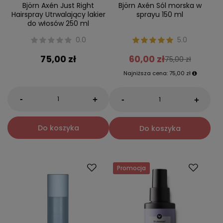
Björn Axén Just Right
Björn Axén Sól morska w
Hairspray Utrwalający lakier
sprayu 150 ml
do włosów 250 ml
0.0
5.0
75,00 zł
60,00 zł
75,00 zł
Najniższa cena:
75,00 zł
-
-
+
+
Do koszyka
Do koszyka
Promocja