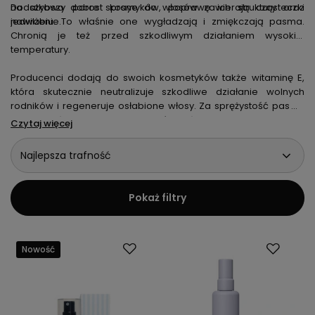
na szybszy porost kosmyków, poprawę ich struktury oraz
Dodatkowo dobre spraye do włosów zawierają cząsteczki
nawilżenie.
jedwabiu. To właśnie one wygładzają i zmiękczają pasma.
Chronią je też przed szkodliwym działaniem wysokiej
temperatury.
Producenci dodają do swoich kosmetyków także witaminę E,
która skutecznie neutralizuje szkodliwe działanie wolnych
rodników i regeneruje osłabione włosy. Za sprężystość pasm i
ich nawilżenie odpowiada również witamina B5. Poza
Czytaj więcej
utrwalaniem lakiery chronią włosy przed szkodliwym
promieniowaniem UV. Mierzwiące się, proste, gęste albo
Najlepsza trafność
bardzo delikatne – do każdego rodzaju pasm dobierzesz
odpowiedni produkt.
Pokaż filtry
Nowość