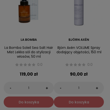
LA BOMBA
BJÖRN AXÉN
La Bomba Soleil Sea Salt Hair
Björn Axén VOLUME Spray
Mist Lekka sól do stylizacji
dodający objętości, 150 ml
włosów, 50 ml
0.0
0.0
119,00 zł
90,00 zł
-
-
+
+
Do koszyka
Do koszyka