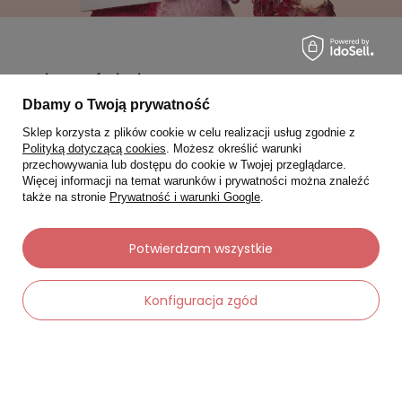
Moje zamówienia
Dbamy o Twoją prywatność
Status zamówienia
Sklep korzysta z plików cookie w celu realizacji usług zgodnie z
Śledzenie przesyłki
Polityką dotyczącą cookies
. Możesz określić warunki
przechowywania lub dostępu do cookie w Twojej przeglądarce.
Chcę zareklamować produkt
Więcej informacji na temat warunków i prywatności można znaleźć
także na stronie
Prywatność i warunki Google
.
Chcę zwrócić produkt
Chcę wymienić towar
Potwierdzam wszystkie
Kontakt
Konfiguracja zgód
Moje konto
Regulaminy