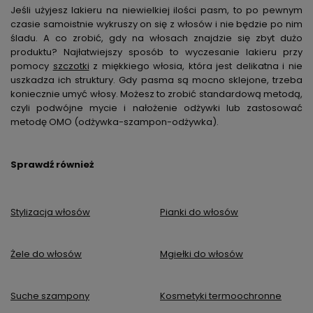
Jeśli użyjesz lakieru na niewielkiej ilości pasm, to po pewnym
czasie samoistnie wykruszy on się z włosów i nie będzie po nim
śladu. A co zrobić, gdy na włosach znajdzie się zbyt dużo
produktu? Najłatwiejszy sposób to wyczesanie lakieru przy
pomocy
szczotki
z miękkiego włosia, która jest delikatna i nie
uszkadza ich struktury. Gdy pasma są mocno sklejone, trzeba
koniecznie umyć włosy. Możesz to zrobić standardową metodą,
czyli podwójne mycie i nałożenie odżywki lub zastosować
metodę OMO (odżywka-szampon-odżywka).
Sprawdź również
Stylizacja włosów
Pianki do włosów
Żele do włosów
Mgiełki do włosów
Suche szampony
Kosmetyki termoochronne