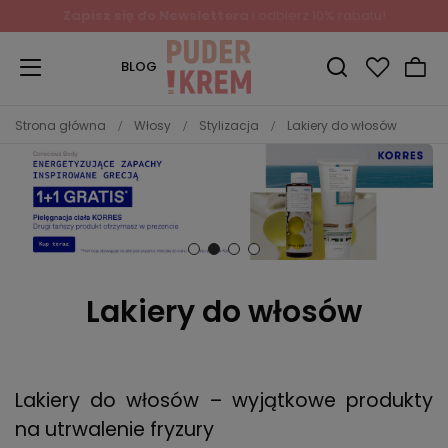
Zapisz się do Newslettera
i odbierz 10% rabatu!
BLOG
Strona główna
Włosy
Stylizacja
Lakiery do włosów
Lakiery do włosów
Lakiery do włosów – wyjątkowe produkty
na utrwalenie fryzury