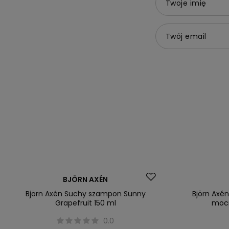
Twoje imię
Twój email
BJÖRN AXÉN
Björn Axén Suchy szampon Sunny
Björn Axé
Grapefruit 150 ml
mocn
0.0