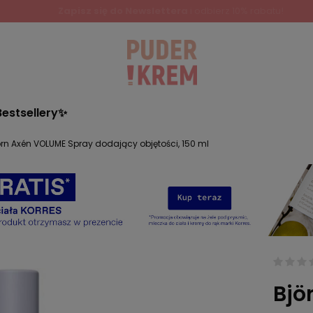
Zapisz się do Newslettera
i odbierz 10% rabatu!
Bestsellery✨
örn Axén VOLUME Spray dodający objętości, 150 ml
Bjö