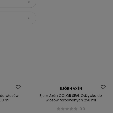
Promocja
BJÖRN AXÉN
 do włosów
Björn Axén COLOR SEAL Odżywka do
200 ml
włosów farbowanych 250 ml
0
0.0