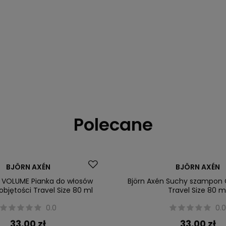
Polecane
BJÖRN AXÉN
BJÖRN AXÉN
n VOLUME Pianka do włosów
Björn Axén Suchy szampon 
bjętości Travel Size 80 ml
Travel Size 80 m
0.0
0.
33,00 zł
33,00 zł