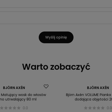
Wyślij opinię
Warto zobaczyć
BJÖRN AXÉN
BJÖRN AXÉN
n Matujący wosk do włosów
Björn Axén VOLUME Pianka
o utrwalający 80 ml
dodająca objętości 
0.0
0.