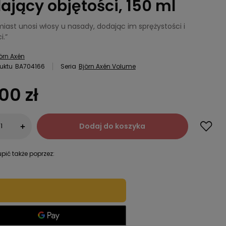
ający objętości, 150 ml
iast unosi włosy u nasady, dodając im sprężystości i
i.”
örn Axén
uktu
BA704166
Seria
Björn Axén Volume
00 zł
Dodaj do koszyka
+
pić także poprzez: