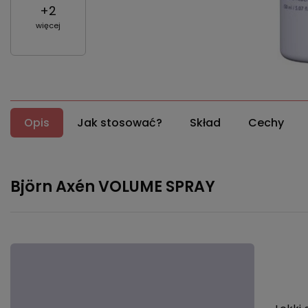
+
2
więcej
Opis
Jak stosować?
Skład
Cechy
Björn Axén VOLUME SPRAY