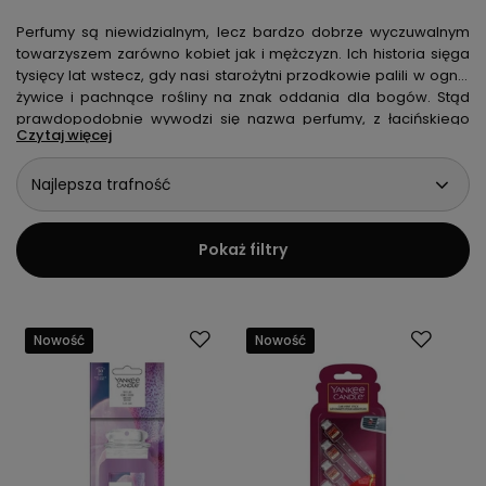
Perfumy są niewidzialnym, lecz bardzo dobrze wyczuwalnym
towarzyszem zarówno kobiet jak i mężczyzn. Ich historia sięga
tysięcy lat wstecz, gdy nasi starożytni przodkowie palili w ogniu
żywice i pachnące rośliny na znak oddania dla bogów. Stąd
prawdopodobnie wywodzi się nazwa perfumy, z łacińskiego
Czytaj więcej
„per fumum”, co w dosłownym tłumaczeniu znaczy przez dym.
W sklepie Puder i Krem czekają na Ciebie unikalne zapachy w
Najlepsza trafność
najlepszej cenie.
Pokaż filtry
Nowość
Nowość