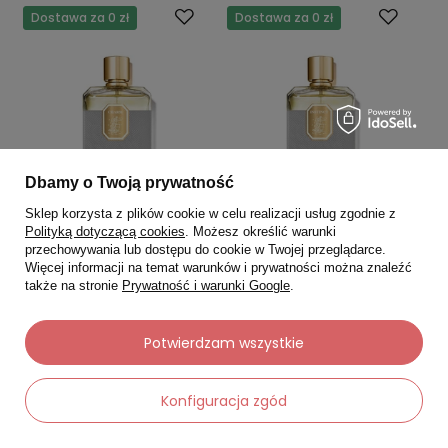
Dostawa za 0 zł
Dostawa za 0 zł
Dbamy o Twoją prywatność
Sklep korzysta z plików cookie w celu realizacji usług zgodnie z
Polityką dotyczącą cookies
. Możesz określić warunki
przechowywania lub dostępu do cookie w Twojej przeglądarce.
Więcej informacji na temat warunków i prywatności można znaleźć
GGEMA
GGEMA
także na stronie
Prywatność i warunki Google
.
Ggema Woda Perfumowana
Ggema Woda Perfumowana
Charm 100 ml
Instinct 100 ml
Potwierdzam wszystkie
0.0
0.0
719,00 zł
719,00 zł
Konfiguracja zgód