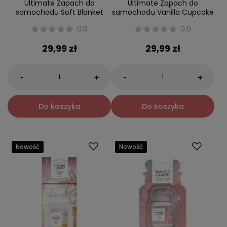
Ultimate Zapach do
Ultimate Zapach do
samochodu Soft Blanket
samochodu Vanilla Cupcake
0.0
0.0
29,99 zł
29,99 zł
-
-
+
+
Do koszyka
Do koszyka
Nowość
Nowość