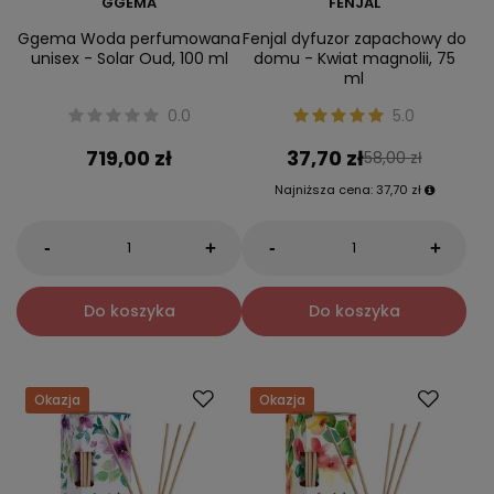
GGEMA
FENJAL
Ggema Woda perfumowana
Fenjal dyfuzor zapachowy do
unisex - Solar Oud, 100 ml
domu - Kwiat magnolii, 75
ml
0.0
5.0
719,00 zł
37,70 zł
58,00 zł
Najniższa cena:
37,70 zł
-
-
+
+
Do koszyka
Do koszyka
Okazja
Okazja