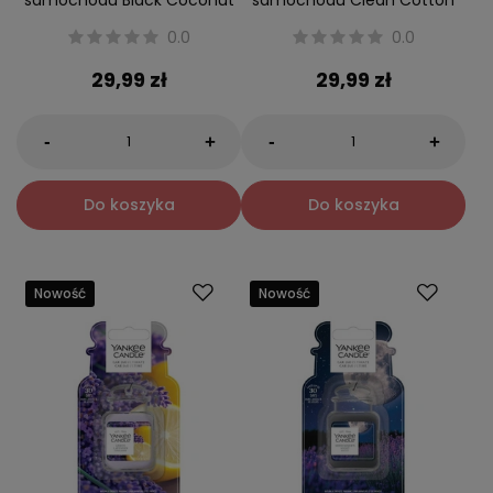
samochodu Black Coconut
samochodu Clean Cotton
0.0
0.0
29,99 zł
29,99 zł
-
-
+
+
Do koszyka
Do koszyka
Nowość
Nowość