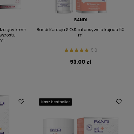
BANDI
dzający krem
Bandi Kuracja S.O.S. intensywnie kojąca 50
wzrostu
ml
ml
5.0
93,00 zł
Nasz bestseller