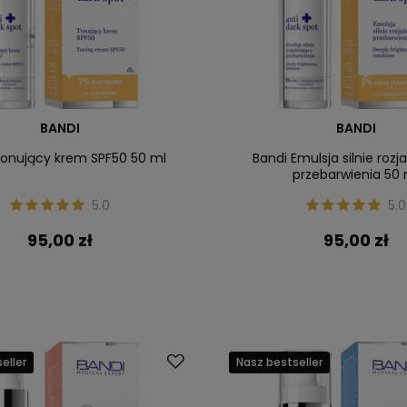
BANDI
BANDI
Tonujący krem SPF50 50 ml
Bandi Emulsja silnie rozj
przebarwienia 50 
5.0
5.0
95,00 zł
95,00 zł
eller
Nasz bestseller