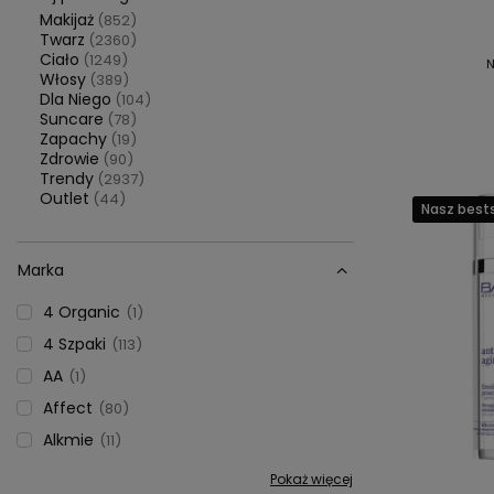
Makijaż
(852)
Twarz
(2360)
Ciało
(1249)
N
Włosy
(389)
Dla Niego
(104)
Suncare
(78)
Zapachy
(19)
Zdrowie
(90)
Trendy
(2937)
Outlet
(44)
Nasz bests
Marka
4 Organic
1
4 Szpaki
113
AA
1
Affect
80
Alkmie
11
Pokaż więcej