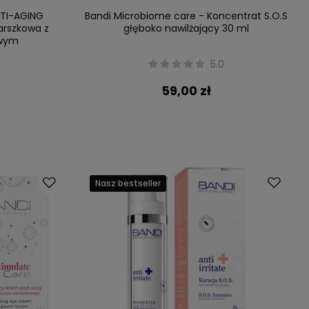
NTI-AGING
Bandi Microbiome care - Koncentrat S.O.S
arszkowa z
głęboko nawilżający 30 ml
owym
5.0
59,00 zł
Nasz bestseller