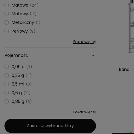
Matowe
24
Matowy
17
Metaliczny
1
Perłowy
9
Pokaż więcej
Pojemność
0,09 g
3
Bandi T
0,35 g
4
0,5 ml
3
0,6 g
10
0,85 g
6
Pokaż więcej
Zastosuj wybrane filtry