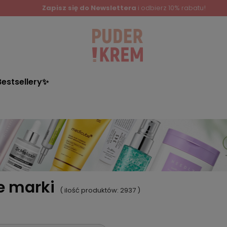
Zapisz się do Newslettera
i odbierz 10% rabatu!
Bestsellery✨
e marki
( ilość produktów:
2937
)