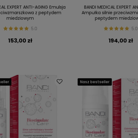
CAL EXPERT ANTI-AGING Emulsja
BANDI MEDICAL EXPERT A
rzeciwzmarszkowa z peptydem
Ampułka silnie przeciwzm
miedziowym
peptydem miedzi
5.0
5.0
153,00 zł
194,00 zł
eller
Nasz bestseller