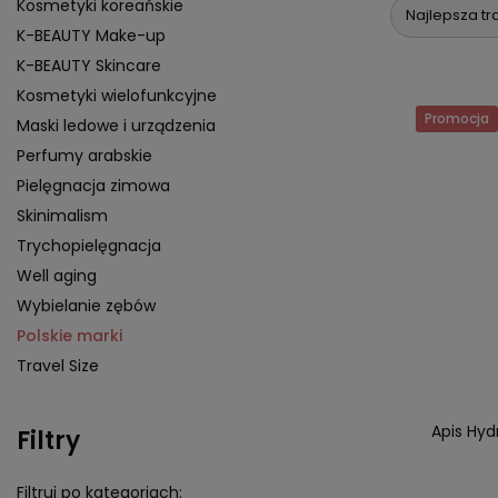
Kosmetyki koreańskie
Najlepsza tr
K-BEAUTY Make-up
K-BEAUTY Skincare
Kosmetyki wielofunkcyjne
Promocja
Maski ledowe i urządzenia
Perfumy arabskie
Pielęgnacja zimowa
Skinimalism
Trychopielęgnacja
Well aging
Wybielanie zębów
Polskie marki
Travel Size
Apis Hyd
Filtry
Filtruj po kategoriach: