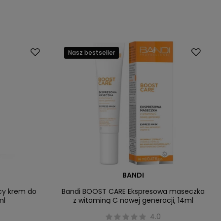
Nasz bestseller
BANDI
ący krem do
Bandi BOOST CARE Ekspresowa maseczka
ml
z witaminą C nowej generacji, 14ml
4.0