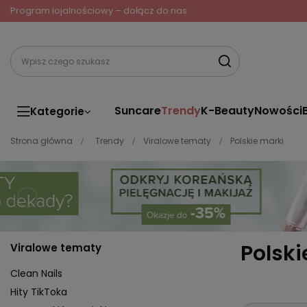
Program lojalnościowy – dołącz do nas
Suncare
Trendy
K-Beauty
Nowości
Kategorie
Strona główna
Trendy
Viralowe tematy
Polskie marki
Polski
Viralowe tematy
Clean Nails
Hity TikToka