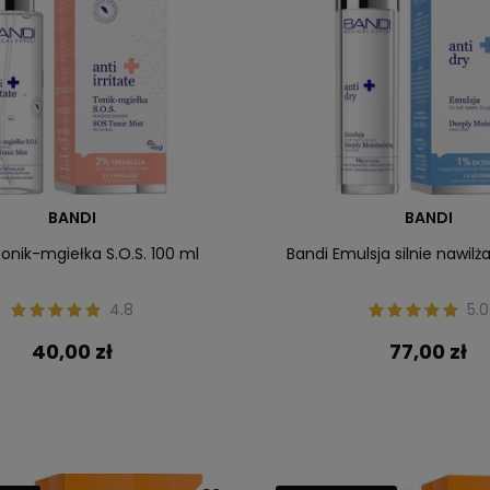
BANDI
BANDI
onik-mgiełka S.O.S. 100 ml
Bandi Emulsja silnie nawilż
4.8
5.0
40,00 zł
77,00 zł