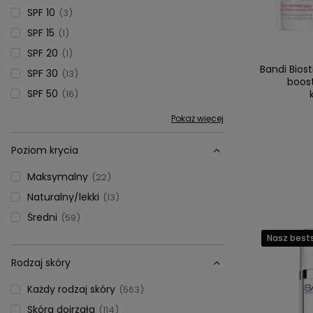
SPF 10
3
SPF 15
1
SPF 20
1
Bandi Bios
SPF 30
13
boost
SPF 50
16
Pokaż więcej
Poziom krycia
Maksymalny
22
Naturalny/lekki
13
Średni
59
Nasz bests
Rodzaj skóry
Każdy rodzaj skóry
563
Skóra dojrzała
114