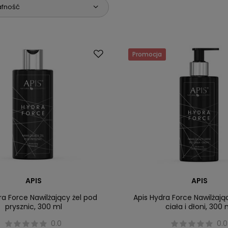
afność
Promocja
APIS
APIS
ra Force Nawilżający żel pod
Apis Hydra Force Nawilżaj
prysznic, 300 ml
ciała i dłoni, 300 
0.0
0.0