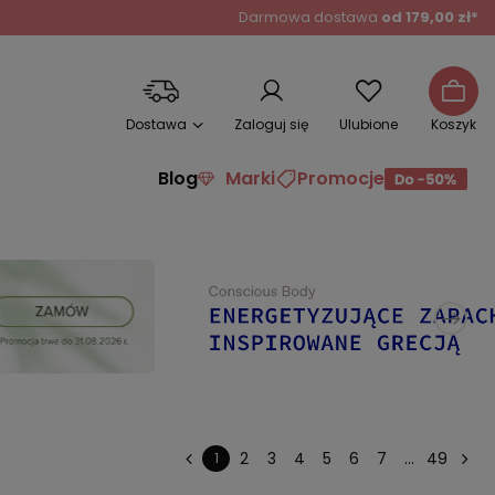
Darmowa dostawa
od 179,00 zł*
Dostawa
Zaloguj się
Ulubione
Koszyk
Blog
Marki
Promocje
2
3
4
5
6
7
...
49
1