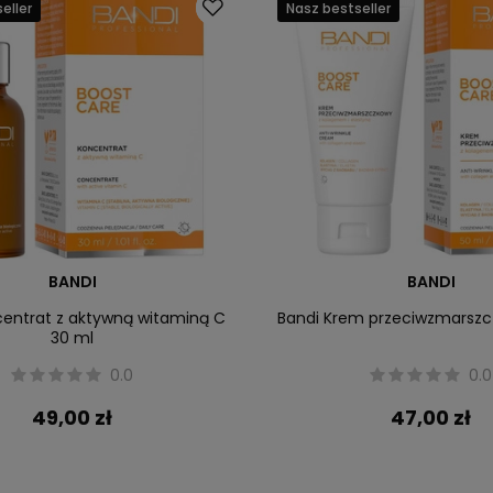
eller
Nasz bestseller
BANDI
BANDI
centrat z aktywną witaminą C
Bandi Krem przeciwzmarszc
30 ml
0.0
0.0
49,00 zł
47,00 zł