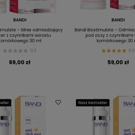
BANDI
BANDI
timulate - Silnie odmładzający
Bandi Biostimulate - Odmła
er z czynnikami wzrostu
pod oczy z czynnikami 
komórkowego 30 ml
komórkowego 30 
0.0
5.0
69,00 zł
59,00 zł
eller
Nasz bestseller