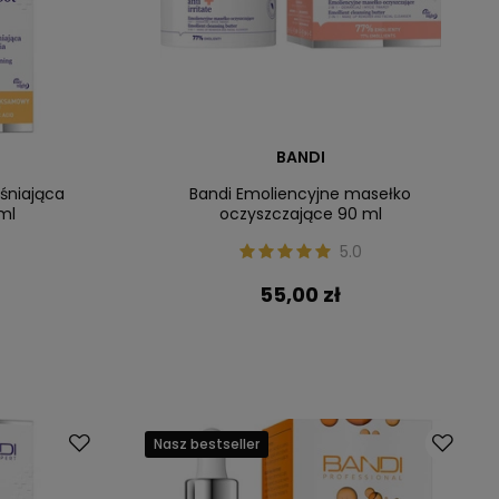
BANDI
aśniająca
Bandi Emoliencyjne masełko
ml
oczyszczające 90 ml
5.0
55,00 zł
Nasz bestseller