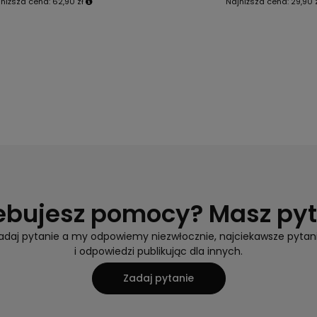
jniższa cena:
62,90 zł
Najniższa cena:
29,90 
ebujesz pomocy? Masz py
adaj pytanie a my odpowiemy niezwłocznie, najciekawsze pytan
i odpowiedzi publikując dla innych.
Zadaj pytanie