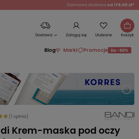
Darmowa dostawa
od 179,00 zł*
Dostawa
Zaloguj się
Ulubione
Koszyk
Blog
Marki
Promocje
(
1 opinia
)
di Krem-maska pod oczy