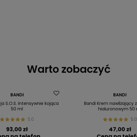
Warto zobaczyć
ler
BANDI
BANDI
ja S.O.S. intensywnie kojąca
Bandi Krem nawilżający
50 ml
hialuronowym 50 
5.0
5.0
93,00 zł
47,00 zł
na na telefon
Cena na tele