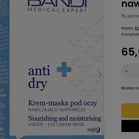
naw
1% ektoi
Marka
B
Kod prod
65,
-
Możesz ku