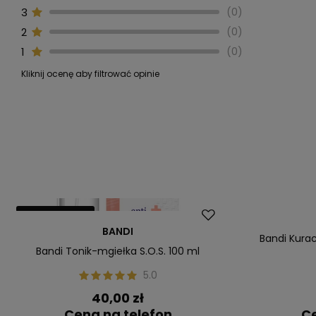
3
0
2
0
1
0
Kliknij ocenę aby filtrować opinie
Nasz bestseller
Nasz bestsel
BANDI
Bandi Kurac
Bandi Tonik-mgiełka S.O.S. 100 ml
5.0
40,00 zł
Cena na telefon
Ce