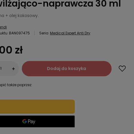
ilżająco-naprawcza 30 ml
na + olej kokosowy.
andi
uktu
BAN097475
Seria
Medical Expert Anti Dry
00 zł
Dodaj do koszyka
+
pić także poprzez: