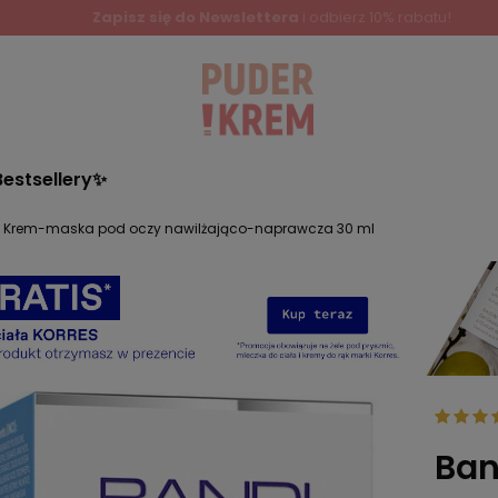
Zapisz się do Newslettera
i odbierz 10% rabatu!
Bestsellery✨
 Krem-maska pod oczy nawilżająco-naprawcza 30 ml
Ban