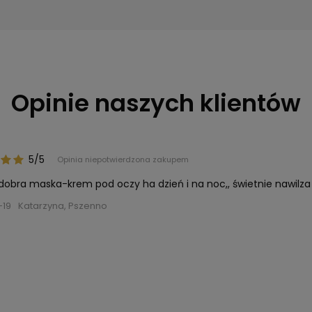
Opinie naszych klientów
5/5
Opinia niepotwierdzona zakupem
dobra maska-krem pod oczy ha dzień i na noc,, świetnie nawilza
-19
Katarzyna, Pszenno