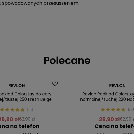
zek spowodowanych przesuszeniem.
Polecane
Promocja
REVLON
REVLON
ler
Nasz bestseller
odkład Colorstay do cery
Revlon Podkład Colorsta
j/tłustej 250 Fresh Beige
normalnej/suchej 220 Nat
5.0
5.0
26,90 zł
26,90 zł
62,90 zł
62,90 z
na na telefon
Cena na tele