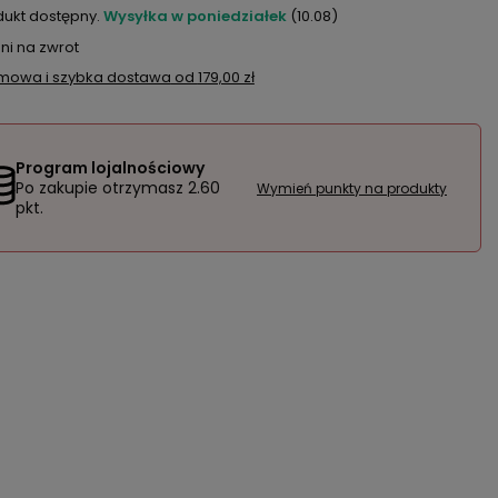
dukt dostępny
Wysyłka
w poniedziałek
(10.08)
ni na zwrot
mowa i szybka dostawa
od
179,00 zł
Program lojalnościowy
Po zakupie otrzymasz
2.60
Wymień punkty na produkty
pkt.