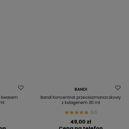
Nasz bestseller
BANDI
 z kwasem
Bandi Koncentrat przeciwzmarszczkowy
ml
z kolagenem 30 ml
5.0
49,00 zł
fon
Cena na telefon