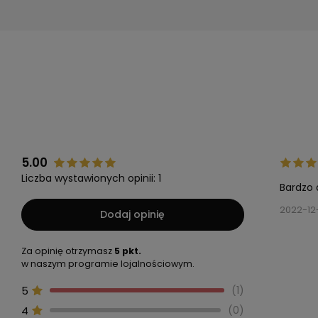
5.00
Liczba wystawionych opinii: 1
Bardzo 
2022-12
Dodaj opinię
Za opinię otrzymasz
5 pkt.
w naszym programie lojalnościowym.
5
1
4
0