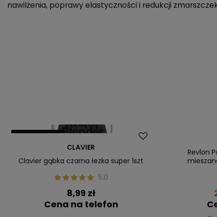
nawilżenia, poprawy elastyczności i redukcji zmarszc
Nasz bestseller
Promocja
CLAVIER
Nasz bestsel
Revlon P
Clavier gąbka czarna łezka super 1szt
mieszane
5.0
8,99 zł
Cena na telefon
Ce