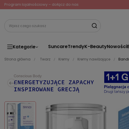
Program lojalnościowy – dołącz do nas
Suncare
Trendy
K-Beauty
Nowości
Kategorie
Strona główna
Twarz
Kremy
Kremy nawilżające
Bandi