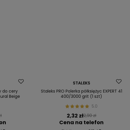
Okazja
STALEKS
Nasz bestseller
y do cery
Staleks PRO Polerka półksiężyc EXPERT 41
ural Beige
400/3000 grit (1 szt)
5.0
2,32 zł
ł
2,90 zł
fon
Cena na telefon