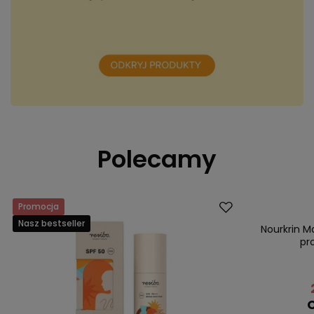
Polecamy
Promocja
Dostawa za 0 
Nasz bestseller
Promocja
Nourkrin M
pr
C