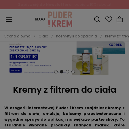
Zapisz się do Newslettera
i odbierz 10% rabatu!
BLOG
Strona główna
Ciało
Kosmetyki do opalania
Kremy z filtr
Kremy z filtrem do ciała
W drogerii internetowej Puder i Krem znajdziesz kremy z
filtrem do ciała, emulsje, balsamy przeciwsłoneczne i
wygodne spraye do aplikacji na większe partie skóry. To
starannie wybrane produkty znanych marek, które