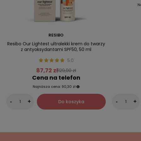
N
RESIBO
Resibo Our Lightest ultralekki krem do twarzy
z antyoksydantami SPF50, 50 ml
5.0
87,72 zł
129,00 zł
Cena na telefon
Najniższa cena:
90,30 zł
Do koszyka
-
+
-
+