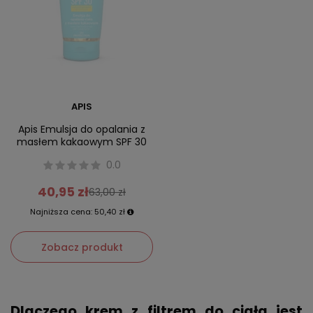
APIS
Apis Emulsja do opalania z
masłem kakaowym SPF 30
0.0
40,95 zł
63,00 zł
Najniższa cena:
50,40 zł
Zobacz produkt
Dlaczego
krem z filtrem do ciała
jest