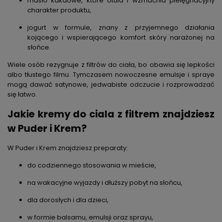
masło kakaowe
, które otula i wzmacnia pielęgnacyjny
charakter produktu,
jogurt w formule
, znany z przyjemnego działania
kojącego i wspierającego komfort skóry narażonej na
słońce.
Wiele osób rezygnuje z filtrów do ciała, bo obawia się lepkości
albo tłustego filmu. Tymczasem nowoczesne emulsje i spraye
mogą dawać satynowe, jedwabiste odczucie i rozprowadzać
się łatwo.
Jakie kremy do ciala z filtrem znajdziesz
w Puder i Krem?
W Puder i Krem znajdziesz preparaty:
do codziennego stosowania w mieście,
na wakacyjne wyjazdy i dłuższy pobyt na słońcu,
dla dorosłych i dla dzieci,
w formie balsamu, emulsji oraz sprayu,