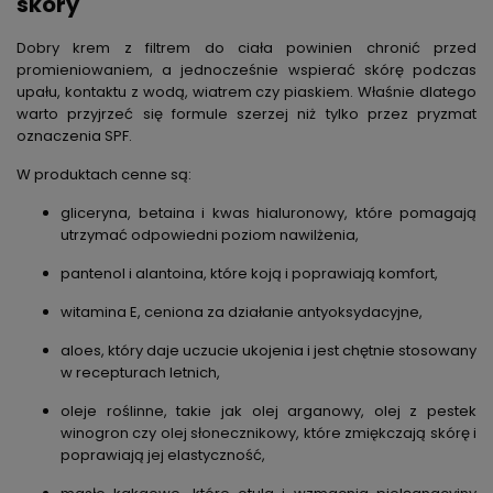
skóry
Dobry krem z filtrem do ciała powinien chronić przed
promieniowaniem, a jednocześnie wspierać skórę podczas
upału, kontaktu z wodą, wiatrem czy piaskiem. Właśnie dlatego
warto przyjrzeć się formule szerzej niż tylko przez pryzmat
oznaczenia SPF.
W produktach cenne są:
gliceryna, betaina i kwas hialuronowy
, które pomagają
utrzymać odpowiedni poziom nawilżenia,
pantenol i alantoina
, które koją i poprawiają komfort,
witamina E
, ceniona za działanie antyoksydacyjne,
aloes
, który daje uczucie ukojenia i jest chętnie stosowany
w recepturach letnich,
oleje roślinne
, takie jak olej arganowy, olej z pestek
winogron czy olej słonecznikowy, które zmiękczają skórę i
poprawiają jej elastyczność,