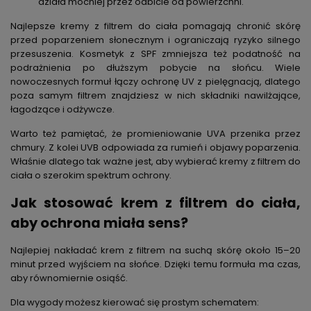
działa mocniej przez odbicie od powierzchni.
Najlepsze kremy z filtrem do ciała
pomagają chronić skórę
przed poparzeniem słonecznym i ograniczają ryzyko silnego
przesuszenia. Kosmetyk z SPF zmniejsza też podatność na
podrażnienia po dłuższym pobycie na słońcu. Wiele
nowoczesnych formuł łączy ochronę UV z pielęgnacją, dlatego
poza samym filtrem znajdziesz w nich składniki nawilżające,
łagodzące i odżywcze.
Warto też pamiętać, że promieniowanie UVA przenika przez
chmury. Z kolei UVB odpowiada za rumień i objawy poparzenia.
Właśnie dlatego tak ważne jest, aby wybierać
kremy z filtrem do
ciała
o szerokim spektrum ochrony.
Jak stosować
krem z filtrem do ciała
,
aby ochrona miała sens?
Najlepiej nakładać krem z filtrem na suchą skórę około 15–20
minut przed wyjściem na słońce. Dzięki temu formuła ma czas,
aby równomiernie osiąść.
Dla wygody możesz kierować się prostym schematem: