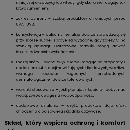
mniejszej ekspozycji lub wtedy, gdy skóra nie reaguje tak
łatwo rumieniem,
zakres ochrony
– szukaj produktów chroniących przed
UVA i UVB,
konsystencja
– balsamy i emulsje dobrze sprawdzają się
przy skórze suchej, spraye są wygodne, gdy zależy Ci na
szybkiej aplikacji. Dwufazowe formuły mogą dawać
lekkie, jedwabiste wykończenie,
rodzaj skóry
– sucha zwykle lepiej reaguje na preparaty z
dodatkiem substancji nawilżających i lipidowych, wrażliwa
wymaga receptur łagodnych, przebadanych
dermatologicznie i dobrze tolerowanych,
warunki stosowania
– jeśli planujesz kąpiele i pobyt nad
wodą, zwróć uwagę na wodoodporność,
dodatkowe działanie
– część produktów daje efekt
chłodzenia albo zawiera składniki odżywcze.
Skład, który wspiera ochronę i komfort