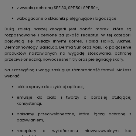
z wysoką ochroną SPF 30, SPF 50 i SPF 50+,
wzbogacone o składniki pielęgnujące i łagodzące.
Dużą zaletą naszej drogerii jest dobór marek, które są
rozpoznawalne i cenione za jakość receptur. W tej kategorii
pojawiają się między innymi
Korres, Holika Holika, Alkmie,
DermaKnowlogy, BasicLab, Derma Sun oraz Apis.
To połączenie
produktów nastawionych na wygodę stosowania, ochronę
przeciwsłoneczną, nowoczesne filtry oraz pielęgnację skóry.
Na szczególną uwagę zasługuje różnorodność formuł. Możesz
wybrać:
lekkie spraye do szybkiej aplikacji,
emulsje do ciała i twarzy o bardziej otulającej
konsystencji,
balsamy przeciwsłoneczne, które łączą ochronę z
odżywianiem,
receptury o wykończeniu niewyczuwalnym lub