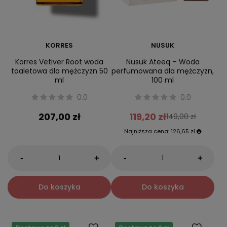
KORRES
NUSUK
Korres Vetiver Root woda
Nusuk Ateeq – Woda
toaletowa dla mężczyzn 50
perfumowana dla mężczyzn,
ml
100 ml
0.0
0.0
207,00 zł
119,20 zł
149,00 zł
Najniższa cena:
126,65 zł
-
-
+
+
Do koszyka
Do koszyka