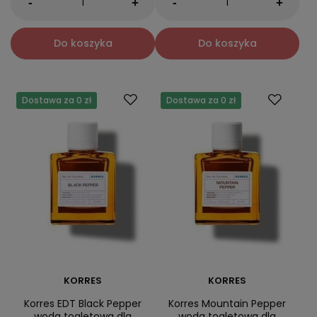
-
-
+
+
Do koszyka
Do koszyka
Dostawa za 0 zł
Dostawa za 0 zł
KORRES
KORRES
Korres EDT Black Pepper
Korres Mountain Pepper
woda toaletowa dla
woda toaletowa dla