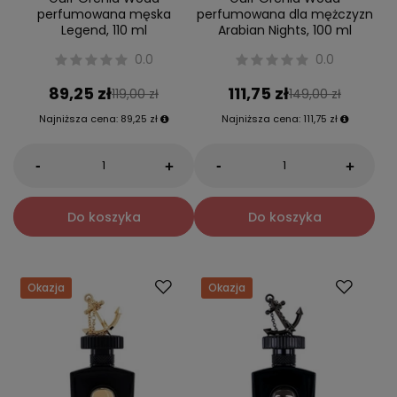
perfumowana męska
perfumowana dla mężczyzn
Legend, 110 ml
Arabian Nights, 100 ml
0.0
0.0
89,25 zł
111,75 zł
119,00 zł
149,00 zł
Najniższa cena:
89,25 zł
Najniższa cena:
111,75 zł
-
-
+
+
Do koszyka
Do koszyka
Okazja
Okazja