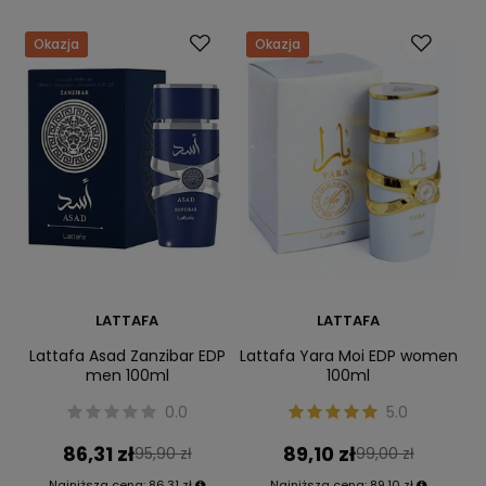
Okazja
Okazja
LATTAFA
LATTAFA
Lattafa Asad Zanzibar EDP
Lattafa Yara Moi EDP women
men 100ml
100ml
0.0
5.0
86,31 zł
89,10 zł
95,90 zł
99,00 zł
Najniższa cena:
86,31 zł
Najniższa cena:
89,10 zł