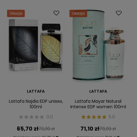
Okazja
Okazja
LATTAFA
LATTAFA
Lattafa Najdia EDP unisex,
Lattafa Mayar Natural
100ml
Intense EDP women 100ml
0.0
5.0
65,70 zł
71,10 zł
73,00 zł
79,00 zł