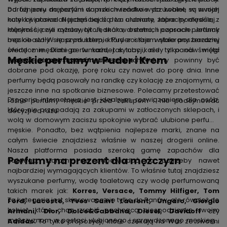
Do tej pory mężczyźni w przeciwieństwie do kobiet, w swojej
odróżnieniu do perfum damskich rzadko wyczuwalne są w nich
kolekcji posiadali jeden bądź dwa ulubione zapachy męskie, z
nuty kwiatowe. Najczęściej są to aromaty, które podkreślają
którymi się nie rozstawali. Jednak w ostatnich czasach perfumy
męskość, czyli cytrusy, tytoń, skóra, drewno, i paprocie. Jednak
męskie stały się produktem, który zostaje wybierany bardziej
bez obaw! W naszym sklepie Puder i Krem stale poszerzamy
świadomie. Dlatego w każdej sytuacji, nie tylko od święta
ofertę z męskimi perfumami, tak aby każdy z panów mógł
Męskie perfumy w Puder i Krem
Panowie zaczęli stawiać na inne zapachy!
znaleźć idealny zapach dla siebie! Perfumy powinny być
dobrane pod okazję, porę roku czy nawet do porę dnia. Inne
perfumy będą pasowały na randkę czy kolację ze znajomymi, a
jeszcze inne na spotkanie biznesowe. Polecamy przetestować
Drogeria internetowa jest idealnym rozwiązaniem dla osób,
różne perfumy męskie przed zakupem i nie podejmować
które nie przepadają za zakupami w zatłoczonych sklepach, i
decyzji od razu.
wolą w domowym zaciszu spokojnie wybrać ulubione perfumy
męskie. Ponadto, bez wątpienia najlepsze marki, znane na
całym świecie znajdziesz właśnie w naszej drogerii online.
Nasza platforma posiada szeroką gamę zapachów dla
Perfumy na prezent dla mężczyzn
każdego, staramy się odpowiadać na potrzeby nawet
najbardziej wymagających klientów. To właśnie tutaj znajdziesz
wyszukane perfumy, wodę toaletową czy wodę perfumowaną
takich marek jak:
Korres, Versace, Tommy Hilfiger, Tom
Ta kategoria jest skierowana nie tylko do Panów, ale również do
Ford, Lacoste, Yves Saint Laurent, Ungaro, Giorgio
kobiet, które chcą zrobić pachnącą niespodziankę swoim
Armani, Dior, Dolce&Gabbana, Diesel, Davidoff
czy
mężczyznom w postaci ulubionego i sprawdzonego męskiego
Adidas.
To tylko propozycji, które czekają na Was ze swoimi