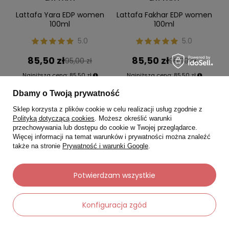
Lattafa Yara EDP women
Lattafa Fakhar EDP women
100ml
100ml
5.0
5.0
85,50 zł
85,50 zł
95,00 zł
95,00 zł
Najniższa cena:
85,50 zł
Najniższa cena:
85,50 zł
Dbamy o Twoją prywatność
-
-
+
+
Sklep korzysta z plików cookie w celu realizacji usług zgodnie z
Polityką dotyczącą cookies
. Możesz określić warunki
przechowywania lub dostępu do cookie w Twojej przeglądarce.
Do koszyka
Do koszyka
Więcej informacji na temat warunków i prywatności można znaleźć
także na stronie
Prywatność i warunki Google
.
Chwilowo niedostępny
Chwilowo niedostępny
Potwierdzam wszystkie
Konfiguracja zgód