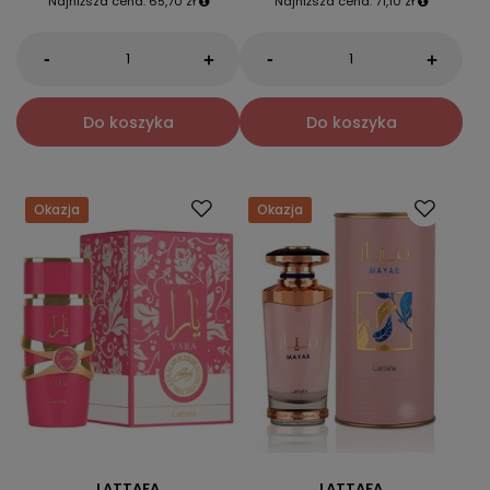
Najniższa cena:
65,70 zł
Najniższa cena:
71,10 zł
-
-
+
+
Do koszyka
Do koszyka
Okazja
Okazja
LATTAFA
LATTAFA