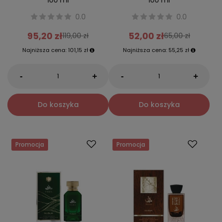
100 ml
100 ml
0.0
0.0
95,20 zł
52,00 zł
119,00 zł
65,00 zł
Najniższa cena:
101,15 zł
Najniższa cena:
55,25 zł
-
-
+
+
Do koszyka
Do koszyka
Promocja
Promocja