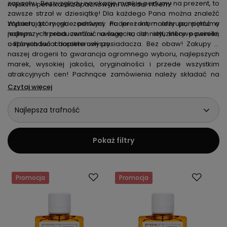
zapachu. Bez względu na okazję męskie perfumy na prezent, to
męskimi perełkami zapachowymi w Puder i Krem!
zawsze strzał w dziesiątkę! Dla każdego Pana można znaleźć
zapach, który go zachwyci. Puder i krem oferuje, perfumy
Wybierając męskie perfumy na prezent, należy pamiętać o
najlepszych producentów na świecie, ale nietuzinkowe perełki,
jednym – trzeba zwrócić uwagę na ich styl, który powinien
o których świat dopiero usłyszy.
odpowiadać charakterowi posiadacza. Bez obaw! Zakupy w
naszej drogerii to gwarancja ogromnego wyboru, najlepszych
marek, wysokiej jakości, oryginalności i przede wszystkim
atrakcyjnych cen! Pachnące zamówienia należy składać na
puderikrem.pl!
Czytaj więcej
Najlepsza trafność
Pokaż filtry
Promocja
Promocja