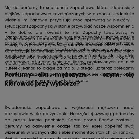
Męskie perfumy, to substancja zapachowa, która składa się z
olejków zapachowych rozcieńczonych w alkoholu. Jednak to
właśnie im Panowie przypisują moc sprawczą w niektórych
sytuacjach! Zapachy są w stanie przywołać nasze wspomnienia
– te dobre, ale również te złe. Zapachy towarzyszą w
Panowie tak samo jak Panie, wybierając swoje ulubione męskie
przełomowych momentach życia. Zimą niektóre kompozycje
zapachy chcą sprawić by były dla nich charakterystyczne,
otulają rozgrzewającą wonią, latem natomiast świeże i lekkie
wyczuwalne i sprawiały, że w każdej sytuacji w ciągu dnia będą
kompozycje zapewniają nam świeżości, a wiosną orzeźwiająca
mogli poczuć jeszcze większą pewność siebie. Męskie półki
kwiatowa woń motywuje do działania! To jednak kropla w
zapachowe aż uginają się od liczby postawionych na nich
morzu, jeśli chodzi o zalety używania perfum.
butelek jednak to ciągle za mało. Dlatego już teraz polecamy
Perfumy dla mężczyzn - czym się
zajrzeć do naszej drogerii internetowej puderikrem.pl, by okryć
najlepsze zapachy męskie w tym sezonie!
kierować przy wyborze?
Świadomość zapachowa u większości mężczyzn nadal
pozostawia wiele do życzenia. Najczęściej używają perfum by
po prostu ładnie pachnieć. Spore grono Panów zostawia
perfumy na odświętnie okazje, tak by lepiej dopełnić swój
wizerunek w ważnych dla siebie momentach takich jak randka,
wyjście na miasto ze znajomymi czy ważne spotkanie w pracy.
Wybór zapachów męskich, to ciężki orzech do zgryzienia. W