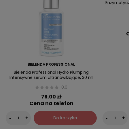
Enzymatycz
C
BIELENDA PROFESSIONAL
Bielenda Professional Hydro Plumping
Intensywne serum ultranawilżające, 30 ml
0.0
79,00 zł
Cena na telefon
Do koszyka
-
+
-
+