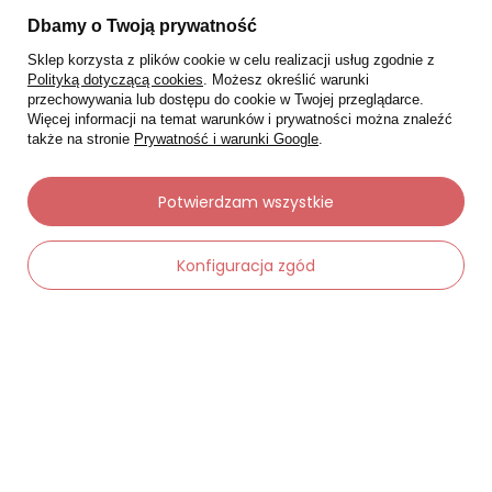
Dbamy o Twoją prywatność
Sklep korzysta z plików cookie w celu realizacji usług zgodnie z
Polityką dotyczącą cookies
. Możesz określić warunki
przechowywania lub dostępu do cookie w Twojej przeglądarce.
Więcej informacji na temat warunków i prywatności można znaleźć
także na stronie
Prywatność i warunki Google
.
Potwierdzam wszystkie
Konfiguracja zgód
Moje zamówienia
Status zamówienia
Śledzenie przesyłki
Chcę zareklamować produkt
Chcę zwrócić produkt
Chcę wymienić towar