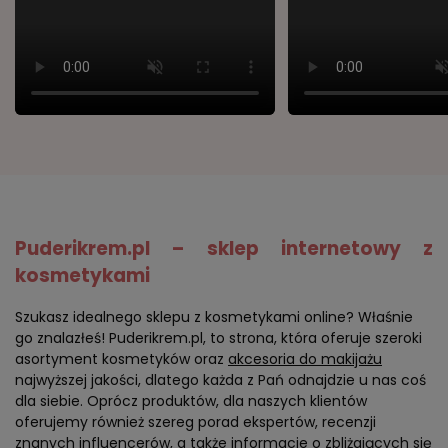
Puderikrem.pl – sklep internetowy z
kosmetykami
Szukasz idealnego sklepu z kosmetykami online? Właśnie
go znalazłeś! Puderikrem.pl, to strona, która oferuje szeroki
asortyment kosmetyków oraz
akcesoria do makijażu
najwyższej jakości, dlatego każda z Pań odnajdzie u nas coś
dla siebie. Oprócz produktów, dla naszych klientów
oferujemy również szereg porad ekspertów, recenzji
znanych influencerów, a także informacje o zbliżających się