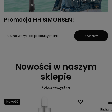
Promocja HH SIMONSEN!
-20% na wszystkie produkty marki
Zobacz
Nowości w naszym
sklepie
Pokaż wszystkie
Nowość
Nowość
BI
Bielen