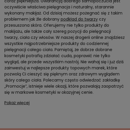
coraz piękniejsza. Gwarancją dobrego samopoczucia jest
oczywiście właściwa pielęgnacja i naturalny, starannie
wykonany makijaż. Od dzisiaj możesz pożegnać się z takim
problemem jak źle dobrany
podkład do twarzy
czy
przesuszona skóra. Oferujemy nie tylko produkty do
makijażu, ale także cały szereg pozycji do pielęgnacji
twarzy, ciała czy włosów. W naszej drogerii online znajdziesz
wszystkie najpotrzebniejsze produkty do codziennej
pielęgnacji całego ciała. Pamiętaj, że dobrze dobrane
kosmetyki potrafią zdziałać cuda, poprawić nie tylko
wygląd, ale przede wszystkim nastrój. Nie wahaj się i już dziś
zainwestuj w najlepsze produkty topowych marek, które
pozwolą Ci cieszyć się pięknym oraz zdrowym wyglądem
skóry całego ciała. Polecamy często odwiedzać zakładkę
„Promocje”, istnieje wiele okazji, które pozwalają zaopatrzyć
się w markowe kosmetyki w okazyjnej cenie.
Pokaż więcej