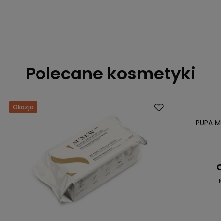
Polecane kosmetyki
Okazja
Okazja
Nasz bestsell
PUPA Mi
C