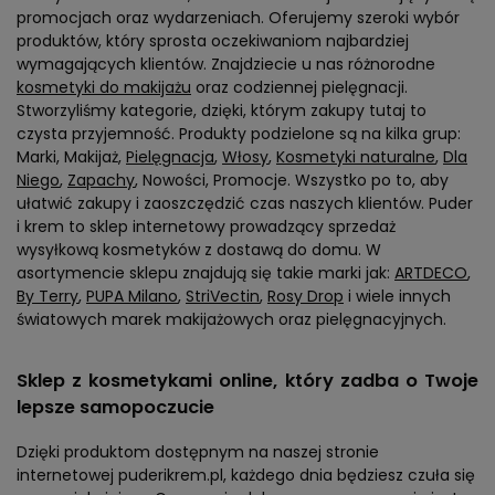
promocjach oraz wydarzeniach. Oferujemy szeroki wybór
produktów, który sprosta oczekiwaniom najbardziej
wymagających klientów. Znajdziecie u nas różnorodne
kosmetyki do makijażu
oraz codziennej pielęgnacji.
Stworzyliśmy kategorie, dzięki, którym zakupy tutaj to
czysta przyjemność. Produkty podzielone są na kilka grup:
Marki, Makijaż,
Pielęgnacja
,
Włosy
,
Kosmetyki naturalne
,
Dla
Niego
,
Zapachy
, Nowości, Promocje. Wszystko po to, aby
ułatwić zakupy i zaoszczędzić czas naszych klientów. Puder
i krem to sklep internetowy prowadzący sprzedaż
wysyłkową kosmetyków z dostawą do domu. W
asortymencie sklepu znajdują się takie marki jak:
ARTDECO
,
By Terry
,
PUPA Milano
,
StriVectin
,
Rosy Drop
i wiele innych
światowych marek makijażowych oraz pielęgnacyjnych.
Sklep z kosmetykami online, który zadba o Twoje
lepsze samopoczucie
Dzięki produktom dostępnym na naszej stronie
internetowej puderikrem.pl, każdego dnia będziesz czuła się