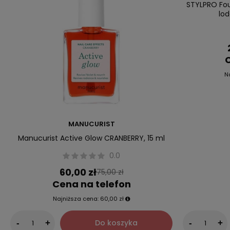
Okazja
STYLPRO Four
lo
C
N
MANUCURIST
Manucurist Active Glow CRANBERRY, 15 ml
0.0
60,00 zł
75,00 zł
Cena na telefon
Najniższa cena:
60,00 zł
Do koszyka
-
+
-
+