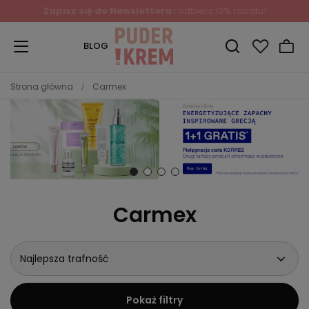
Zapisz się do Newslettera
i odbierz 10% rabatu!
BLOG
Strona główna
Carmex
Carmex
Najlepsza trafność
Pokaż filtry