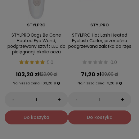
STYLPRO
STYLPRO
STYLPRO Bags Be Gone
STYLPRO Hot Lash Heated
Heated Eye Wand,
Eyelash Curler, przenośna
podgrzewany sztyft LED do
podgrzewana zalotka do rzęs
pielęgnacji okolic oczu
5.0
0.0
103,20 zł
71,20 zł
129,00 zł
89,00 zł
Najniższa cena:
103,20 zł
Najniższa cena:
71,20 zł
-
-
+
+
Do koszyka
Do koszyka