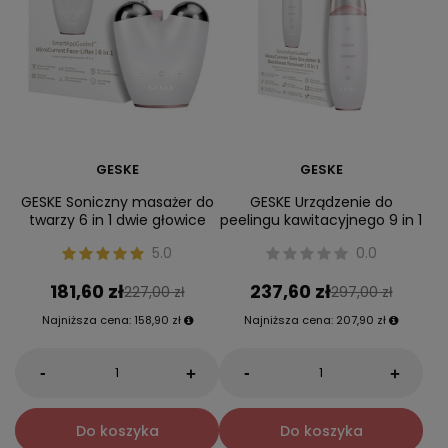
GESKE
GESKE
GESKE Soniczny masażer do
GESKE Urządzenie do
twarzy 6 in 1 dwie głowice
peelingu kawitacyjnego 9 in 1
5.0
0.0
181,60 zł
237,60 zł
227,00 zł
297,00 zł
Najniższa cena:
158,90 zł
Najniższa cena:
207,90 zł
-
-
+
+
Do koszyka
Do koszyka