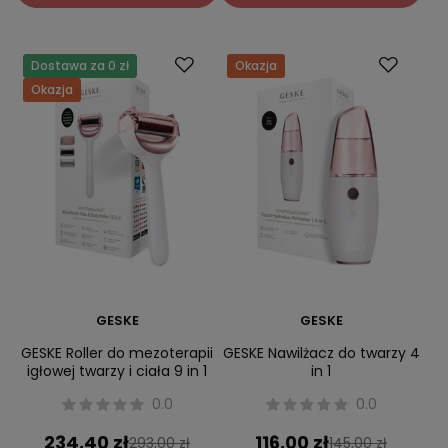
Dostawa za 0 zł
Okazja
Okazja
GESKE
GESKE
GESKE Roller do mezoterapii
GESKE Nawilżacz do twarzy 4
igłowej twarzy i ciała 9 in 1
in 1
0.0
0.0
234,40 zł
116,00 zł
293,00 zł
145,00 zł