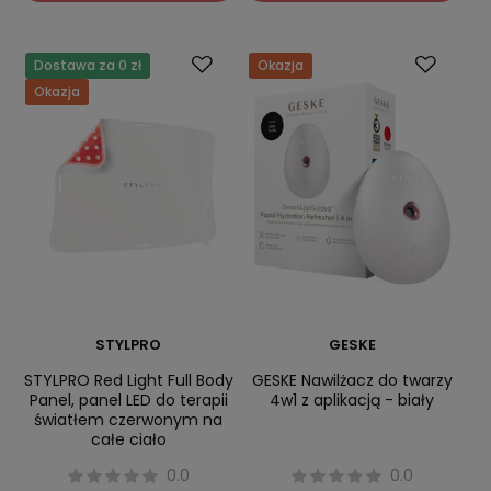
Dostawa za 0 zł
Okazja
Okazja
STYLPRO
GESKE
STYLPRO Red Light Full Body
GESKE Nawilżacz do twarzy
Panel, panel LED do terapii
4w1 z aplikacją - biały
światłem czerwonym na
całe ciało
0.0
0.0