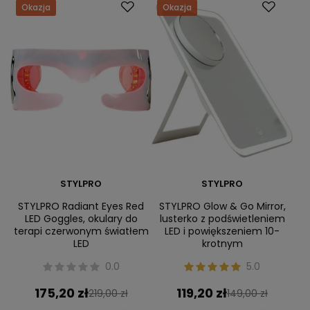
Okazja
Okazja
STYLPRO
STYLPRO
STYLPRO Radiant Eyes Red
STYLPRO Glow & Go Mirror,
LED Goggles, okulary do
lusterko z podświetleniem
terapi czerwonym światłem
LED i powiększeniem 10-
LED
krotnym
0.0
5.0
175,20 zł
119,20 zł
219,00 zł
149,00 zł