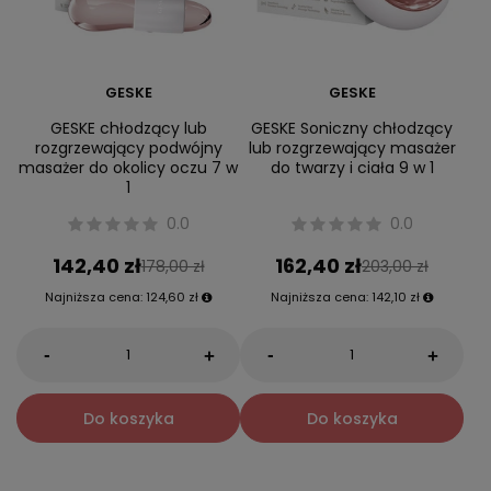
GESKE
GESKE
GESKE chłodzący lub
GESKE Soniczny chłodzący
rozgrzewający podwójny
lub rozgrzewający masażer
masażer do okolicy oczu 7 w
do twarzy i ciała 9 w 1
1
0.0
0.0
142,40 zł
162,40 zł
178,00 zł
203,00 zł
Najniższa cena:
124,60 zł
Najniższa cena:
142,10 zł
-
-
+
+
Do koszyka
Do koszyka