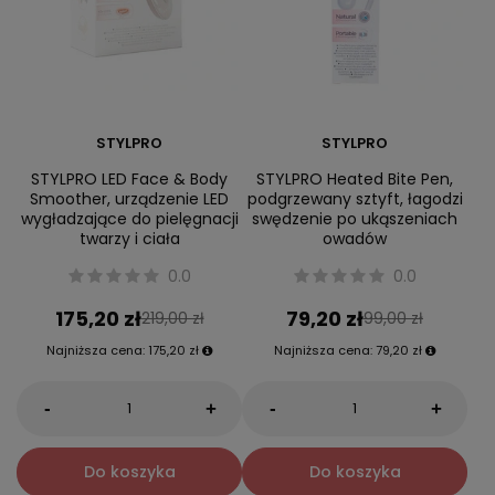
STYLPRO
STYLPRO
STYLPRO LED Face & Body
STYLPRO Heated Bite Pen,
Smoother, urządzenie LED
podgrzewany sztyft, łagodzi
wygładzające do pielęgnacji
swędzenie po ukąszeniach
twarzy i ciała
owadów
0.0
0.0
175,20 zł
79,20 zł
219,00 zł
99,00 zł
Najniższa cena:
175,20 zł
Najniższa cena:
79,20 zł
-
-
+
+
Do koszyka
Do koszyka