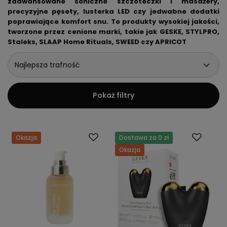
zaawansowane soniczne szczoteczki i masażery,
precyzyjne pęsety, lusterka LED czy jedwabne dodatki
poprawiające komfort snu. To produkty wysokiej jakości,
tworzone przez cenione marki, takie jak GESKE, STYLPRO,
Staleks, SLAAP Home Rituals, SWEED czy APRICOT
Najlepsza trafność
Pokaż filtry
Okazja
Dostawa za 0 zł
Okazja