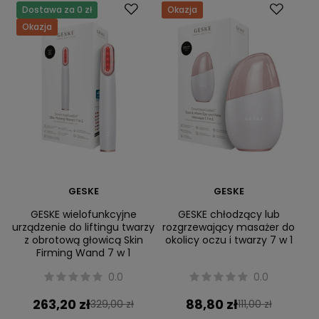
Dostawa za 0 zł
Okazja
Okazja
GESKE
GESKE
GESKE wielofunkcyjne
GESKE chłodzący lub
urządzenie do liftingu twarzy
rozgrzewający masażer do
z obrotową głowicą Skin
okolicy oczu i twarzy 7 w 1
Firming Wand 7 w 1
0.0
0.0
263,20 zł
88,80 zł
329,00 zł
111,00 zł