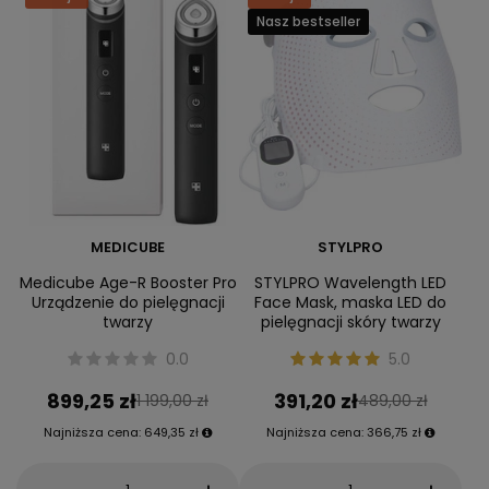
Nasz bestseller
MEDICUBE
STYLPRO
Medicube Age-R Booster Pro
STYLPRO Wavelength LED
Urządzenie do pielęgnacji
Face Mask, maska LED do
twarzy
pielęgnacji skóry twarzy
0.0
5.0
899,25 zł
391,20 zł
1 199,00 zł
489,00 zł
Najniższa cena:
649,35 zł
Najniższa cena:
366,75 zł