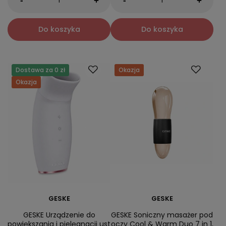
-
-
+
+
Do koszyka
Do koszyka
Dostawa za 0 zł
Okazja
Okazja
GESKE
GESKE
GESKE Urządzenie do
GESKE Soniczny masażer pod
powiększania i pielęgnacji ust
oczy Cool & Warm Duo 7 in 1,