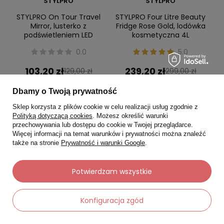
STYLPRO
STYLPRO
STYLPRO On Tour Travel
STYLPRO Four Litre Beauty
Mirror, lusterko z
Fridge Rose Gold, lodówka
podświetleniem LED
kosmetyczna 4L
0.0
5.0
103,20 zł
239,20 zł
129,00 zł
299,00 zł
Najniższa cena:
103,20 zł
Najniższa cena:
239,20 zł
Dbamy o Twoją prywatność
Sklep korzysta z plików cookie w celu realizacji usług zgodnie z
-
-
+
+
Polityką dotyczącą cookies
. Możesz określić warunki
przechowywania lub dostępu do cookie w Twojej przeglądarce.
Więcej informacji na temat warunków i prywatności można znaleźć
Do koszyka
Do koszyka
także na stronie
Prywatność i warunki Google
.
Potwierdzam wszystkie
Okazja
Okazja
Konfiguracja zgód