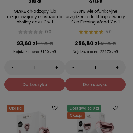
GESKE
GESKE
GESKE chłodzący lub
GESKE wielofunkcyjne
rozgrzewający masażer do
urządzenie do liftingu twarzy
okolicy oczu 7 w 1
Skin Firming Wand 7 w 1
0.0
5.0
93,60 zł
256,80 zł
117,00 zł
321,00 zł
Najniższa cena:
81,90 zł
Najniższa cena:
224,70 zł
-
-
+
+
Do koszyka
Do koszyka
Okazja
Dostawa za 0 zł
Okazja