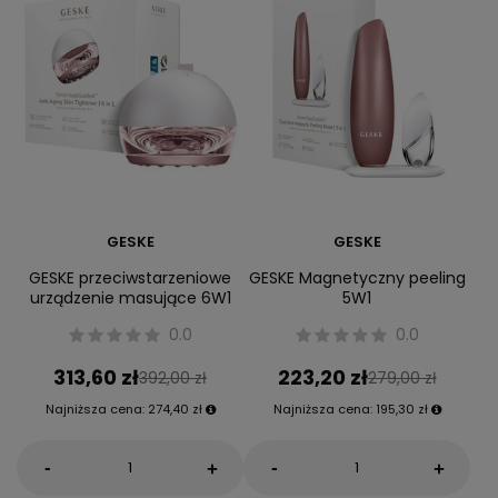
GESKE
GESKE
GESKE przeciwstarzeniowe
GESKE Magnetyczny peeling
urządzenie masujące 6W1
5W1
0.0
0.0
313,60 zł
223,20 zł
392,00 zł
279,00 zł
Najniższa cena:
274,40 zł
Najniższa cena:
195,30 zł
-
-
+
+