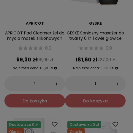
APRICOT
GESKE
APRICOT Pad Cleanser żel do
GESKE Soniczny masażer do
mycia masek silikonowych
twarzy 6 in 1 dwie głowice
0.0
0.0
69,30 zł
181,60 zł
99,00 zł
227,00 zł
Najniższa cena:
69,30 zł
Najniższa cena:
158,90 zł
-
-
+
+
Do koszyka
Do koszyka
Dostawa za 0 zł
Dostawa za 0 zł
Okazja
Okazja