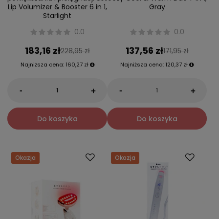
Lip Volumizer & Booster 6 in 1,
Gray
Starlight
0.0
0.0
183,16 zł
137,56 zł
228,95 zł
171,95 zł
Najniższa cena:
160,27 zł
Najniższa cena:
120,37 zł
-
-
+
+
Do koszyka
Do koszyka
Okazja
Okazja