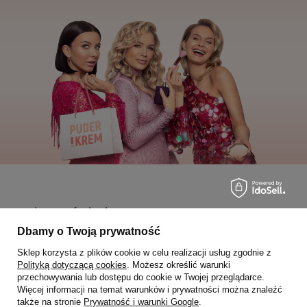
Moje zamówienia
Dbamy o Twoją prywatność
Status zamówienia
Sklep korzysta z plików cookie w celu realizacji usług zgodnie z
Śledzenie przesyłki
Polityką dotyczącą cookies
. Możesz określić warunki
przechowywania lub dostępu do cookie w Twojej przeglądarce.
Chcę zareklamować produkt
Więcej informacji na temat warunków i prywatności można znaleźć
także na stronie
Prywatność i warunki Google
.