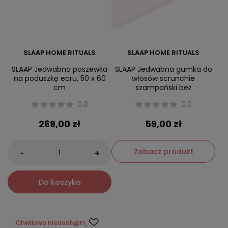
SLAAP HOME RITUALS
SLAAP HOME RITUALS
SLAAP Jedwabna poszewka
SLAAP Jedwabna gumka do
na poduszkę ecru, 50 x 60
włosów scrunchie
cm
szampański beż
0.0
0.0
269,00 zł
59,00 zł
Zobacz produkt
-
+
Do koszyka
Chwilowo niedostępny