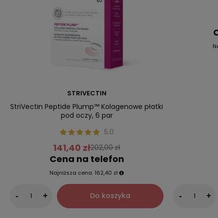
C
N
STRIVECTIN
StriVectin Peptide Plump™ Kolagenowe płatki
pod oczy, 6 par
5.0
141,40 zł
202,00 zł
Cena na telefon
Najniższa cena:
162,40 zł
Do koszyka
-
+
-
+