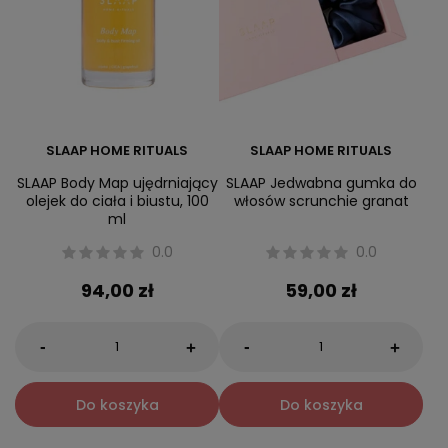
SLAAP HOME RITUALS
SLAAP HOME RITUALS
SLAAP Body Map ujędrniający
SLAAP Jedwabna gumka do
olejek do ciała i biustu, 100
włosów scrunchie granat
ml
0.0
0.0
94,00 zł
59,00 zł
-
-
+
+
Do koszyka
Do koszyka