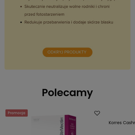
Polecamy
Promocja
Promocja
Korres Cas