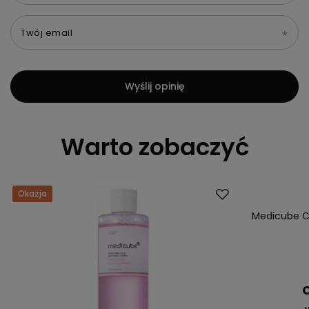
Twój email
Wyślij opinię
Warto zobaczyć
Okazja
Okazja
Medicube Co
C