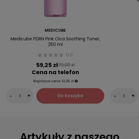
N
MEDICUBE
Medicube PDRN Pink Cica Soothing Toner,
250 ml
0.0
59,25 zł
79,00 zł
Cena na telefon
Najniższa cena:
51,35 zł
Do koszyka
-
+
-
+
Artykuły z naszego