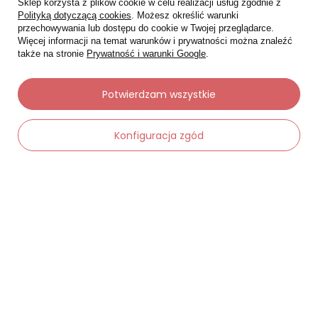
Sklep korzysta z plików cookie w celu realizacji usług zgodnie z
Polityką dotyczącą cookies
. Możesz określić warunki
przechowywania lub dostępu do cookie w Twojej przeglądarce.
Więcej informacji na temat warunków i prywatności można znaleźć
także na stronie
Prywatność i warunki Google
.
Potwierdzam wszystkie
Moje zamówienia
Konfiguracja zgód
Status zamówienia
Śledzenie przesyłki
-
Dodaj do koszyka
+
Chcę zareklamować produkt
Chcę zwrócić produkt
Chcę wymienić towar
Kontakt