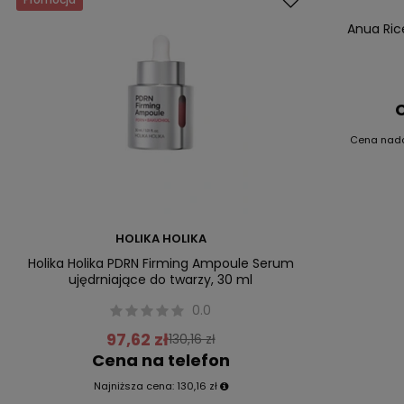
Nowość
Anua Ric
C
Cena nad
HOLIKA HOLIKA
Holika Holika PDRN Firming Ampoule Serum
ujędrniające do twarzy, 30 ml
0.0
97,62 zł
130,16 zł
Cena na telefon
Najniższa cena:
130,16 zł