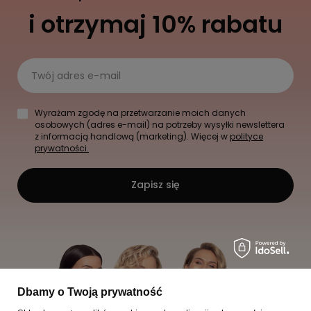
i otrzymaj 10% rabatu
Twój adres e-mail
Wyrażam zgodę na przetwarzanie moich danych
osobowych (adres e-mail) na potrzeby wysyłki newslettera
z informacją handlową (marketing). Więcej w
polityce
prywatności.
Zapisz się
Dbamy o Twoją prywatność