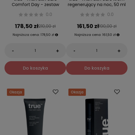
Comfort Day - zestaw
regenerujący na noc, 50 ml
0.0
0.0
178,50 zł
161,50 zł
210,00 zł
190,00 zł
Najniższa cena:
178,50 zł
Najniższa cena:
161,50 zł
-
-
+
+
Do koszyka
Do koszyka
Okazja
Okazja