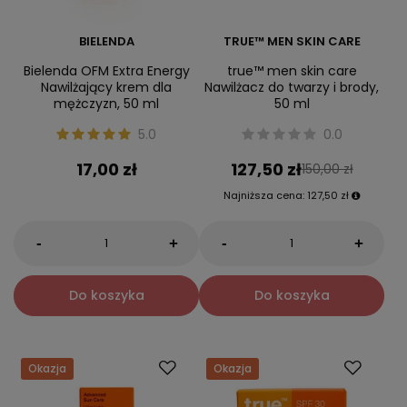
BIELENDA
TRUE™ MEN SKIN CARE
Bielenda OFM Extra Energy
true™ men skin care
Nawilżający krem dla
Nawilżacz do twarzy i brody,
mężczyzn, 50 ml
50 ml
5.0
0.0
17,00 zł
127,50 zł
150,00 zł
Najniższa cena:
127,50 zł
-
-
+
+
Do koszyka
Do koszyka
Okazja
Okazja