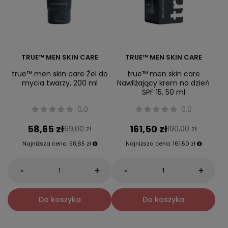
TRUE™ MEN SKIN CARE
TRUE™ MEN SKIN CARE
true™ men skin care Żel do
true™ men skin care
mycia twarzy, 200 ml
Nawilżający krem na dzień
SPF 15, 50 ml
0.0
0.0
58,65 zł
161,50 zł
69,00 zł
190,00 zł
Najniższa cena:
58,65 zł
Najniższa cena:
161,50 zł
-
-
+
+
Do koszyka
Do koszyka