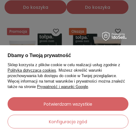
Do koszyka
Do koszyka
Promocja
Okazja
Dbamy o Twoją prywatność
Sklep korzysta z plików cookie w celu realizacji usług zgodnie z
Polityką dotyczącą cookies
. Możesz określić warunki
przechowywania lub dostępu do cookie w Twojej przeglądarce.
Więcej informacji na temat warunków i prywatności można znaleźć
także na stronie
Prywatność i warunki Google
.
Potwierdzam wszystkie
TOŁPA
TOŁPA
Tołpa Green Men
Tołpa Green Men Nawilżający
Konfiguracja zgód
Przeciwzmarszczkowy krem
krem łagodzący 50 ml
łagodzący 50 ml