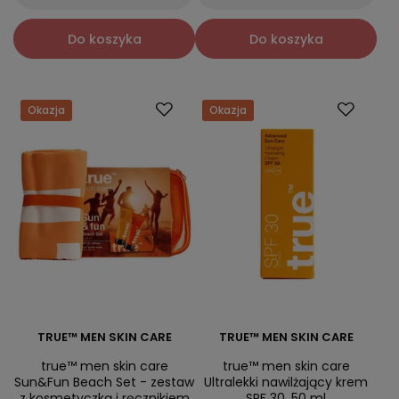
Do koszyka
Do koszyka
Okazja
Okazja
TRUE™ MEN SKIN CARE
TRUE™ MEN SKIN CARE
true™ men skin care
true™ men skin care
Sun&Fun Beach Set - zestaw
Ultralekki nawilżający krem
z kosmetyczką i ręcznikiem
SPF 30, 50 ml