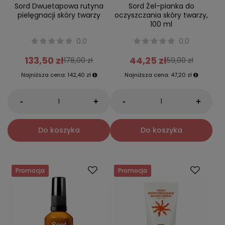
Sord Dwuetapowa rutyna
Sord Żel-pianka do
pielęgnacji skóry twarzy
oczyszczania skóry twarzy,
100 ml
0.0
0.0
133,50 zł
44,25 zł
178,00 zł
59,00 zł
Najniższa cena:
142,40 zł
Najniższa cena:
47,20 zł
-
-
+
+
Do koszyka
Do koszyka
Promocja
Promocja