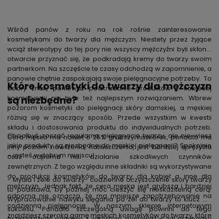
Wśród panów z roku na rok rośnie zainteresowanie
kosmetykami do twarzy dla mężczyzn. Niestety przez żyjące
wciąż stereotypy do tej pory nie wszyscy mężczyźni byli skłonni
otwarcie przyznać się, że podkradają kremy do twarzy swoim
partnerkom. Na szczęście te czasy odchodzą w zapomnienie, a
panowie chętnie zaspokajają swoje pielęgnacyjne potrzeby. To
Które kosmetyki do twarzy dla mężczyzn
dobry znak, ponieważ podkradanie produktów z kobiecej
kosmetyczki nie było też najlepszym rozwiązaniem. Wbrew
są niezbędne?
pozorom kosmetyki do pielęgnacji skóry damskiej, a męskiej
różnią się w znaczący sposób. Przede wszystkim w kwestii
składu i dostosowania produktu do indywidualnych potrzeb.
Chciałbyś zacząć regularną pielęgnację twarzy, ale nie wiesz
Cera męska ma nawet o 25% grubszy naskórek, ponadto ma
jakie produkty są niezbędne do męskiej pielęgnacji? Spokojnie
inny poziom nawilżenia, natłuszczenia, jest bardziej sprężysta
– jesteś w dobrym miejscu!
oraz odporna na działanie szkodliwych czynników
zewnętrznych. Z tego względu inne składniki są wykorzystywane
do produkcji kosmetyków do twarzy dla kobiet a inne dla
- Mydła i żele do twarzy- codzienne oczyszczenie skóry twarzy
mężczyzn. Jednak fakt, że cera męska jest grubsza i bardziej
to podstawa, by później móc cieszyć się nieskazitelną cerą.
odporna nie oznacza, że ma mniejsze zapotrzebowanie na
Wypracowanie nawyku sięgania po żel do twarzy to klucz do
codzienną pielęgnację. W naszym sklepie internetowym
sukcesu. Ponadto szczególną uwagę powinni do tego
znajdziesz szeroką gamę męskich kosmetyków do twarzy, które
przywiązywać panowie z zarostem, ponieważ w ich przypadku