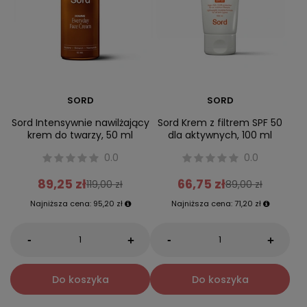
SORD
SORD
Sord Intensywnie nawilżający
Sord Krem z filtrem SPF 50
krem do twarzy, 50 ml
dla aktywnych, 100 ml
0.0
0.0
89,25 zł
66,75 zł
119,00 zł
89,00 zł
Najniższa cena:
95,20 zł
Najniższa cena:
71,20 zł
-
-
+
+
Do koszyka
Do koszyka