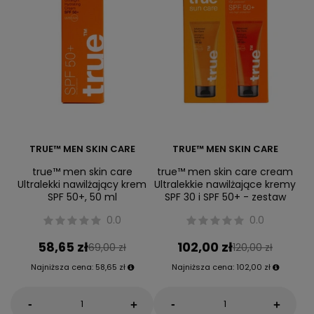
TRUE™ MEN SKIN CARE
TRUE™ MEN SKIN CARE
true™ men skin care
true™ men skin care cream
Ultralekki nawilżający krem
Ultralekkie nawilżające kremy
SPF 50+, 50 ml
SPF 30 i SPF 50+ - zestaw
0.0
0.0
58,65 zł
102,00 zł
69,00 zł
120,00 zł
Najniższa cena:
58,65 zł
Najniższa cena:
102,00 zł
-
-
+
+