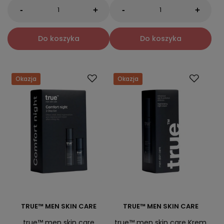
-
-
+
+
Do koszyka
Do koszyka
Okazja
Okazja
TRUE™ MEN SKIN CARE
TRUE™ MEN SKIN CARE
true™ men skin care
true™ men skin care Krem