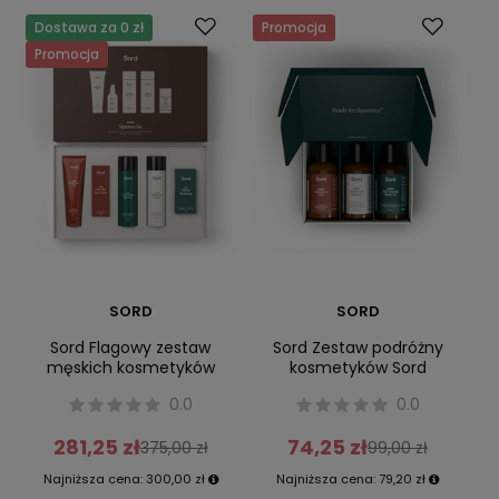
Dostawa za 0 zł
Promocja
Promocja
SORD
SORD
Sord Flagowy zestaw
Sord Zestaw podróżny
męskich kosmetyków
kosmetyków Sord
0.0
0.0
281,25 zł
74,25 zł
375,00 zł
99,00 zł
Najniższa cena:
300,00 zł
Najniższa cena:
79,20 zł