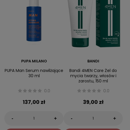
PUPA MILANO
BANDI
PUPA Man Serum nawilżające
Bandi 4MEN Care Żel do
30 ml
mycia twarzy, włosów i
zarostu, 150 ml
0.0
0.0
137,00 zł
39,00 zł
-
-
+
+