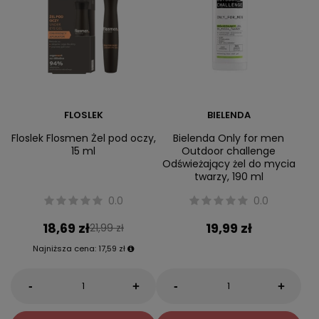
FLOSLEK
BIELENDA
Floslek Flosmen Żel pod oczy,
Bielenda Only for men
15 ml
Outdoor challenge
Odświeżający żel do mycia
twarzy, 190 ml
0.0
0.0
18,69 zł
19,99 zł
21,99 zł
Najniższa cena:
17,59 zł
-
-
+
+