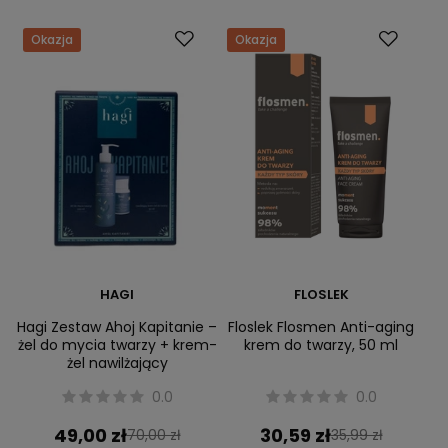
Okazja
Okazja
HAGI
FLOSLEK
Hagi Zestaw Ahoj Kapitanie –
Floslek Flosmen Anti-aging
żel do mycia twarzy + krem-
krem do twarzy, 50 ml
żel nawilżający
0.0
0.0
49,00 zł
30,59 zł
70,00 zł
35,99 zł