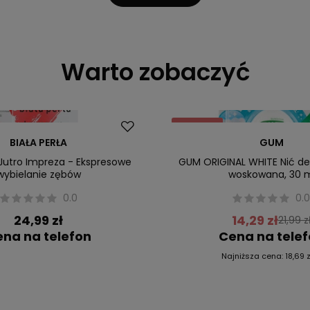
Warto zobaczyć
Promocja
BIAŁA PERŁA
GUM
 Jutro Impreza - Ekspresowe
GUM ORIGINAL WHITE Nić d
wybielanie zębów
woskowana, 30 
0.0
0.
24,99 zł
14,29 zł
21,99 z
na na telefon
Cena na tele
Najniższa cena:
18,69 z