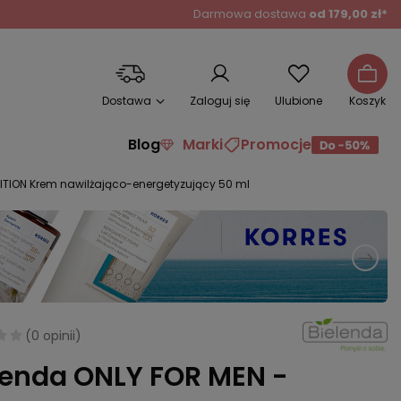
Darmowa dostawa
od 179,00 zł*
Dostawa
Zaloguj się
Ulubione
Koszyk
Blog
Marki
Promocje
ITION Krem nawilżająco-energetyzujący 50 ml
(
0 opinii
)
lenda ONLY FOR MEN -