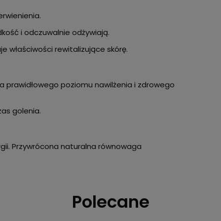
erwienienia.
dkość i odczuwalnie odżywiają.
e właściwości rewitalizujące skórę.
nia prawidłowego poziomu nawilżenia i zdrowego
as golenia.
ergii. Przywrócona naturalna równowaga
Polecane