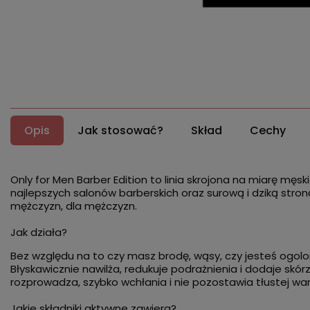
Opis
Jak stosować?
Skład
Cechy
Only for Men Barber Edition to linia skrojona na miarę męs
najlepszych salonów barberskich oraz surową i dziką stro
mężczyzn, dla mężczyzn.
Jak działa?
Bez względu na to czy masz brodę, wąsy, czy jesteś ogolon
Błyskawicznie nawilża, redukuje podrażnienia i dodaje skórz
rozprowadza, szybko wchłania i nie pozostawia tłustej wa
Jakie składniki aktywne zawiera?