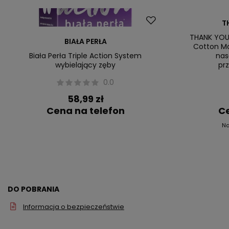
Promocja
T
Nasz bestsel
THANK YOU 
BIAŁA PERŁA
Cotton Ma
Biała Perła Triple Action System
nas
wybielający zęby
pr
0.0
58,99 zł
Cena na telefon
Ce
Na
DO POBRANIA
Informacja o bezpieczeństwie