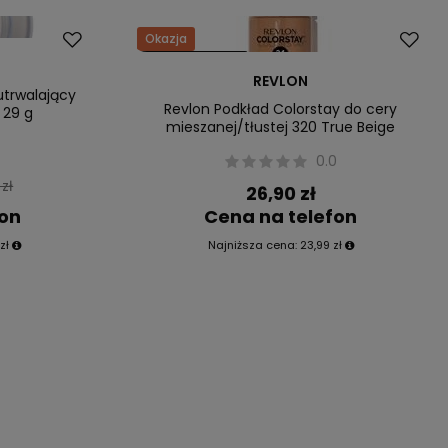
Okazja
Nasz bestseller
REVLON
utrwalający
Revlon Podkład Colorstay do cery
 29 g
mieszanej/tłustej 320 True Beige
0.0
zł
26,90 zł
fon
Cena na telefon
zł
Najniższa cena:
23,99 zł