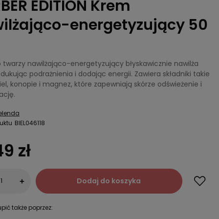
BER EDITION Krem
ilżająco-energetyzujący 50
 twarzy nawilżająco-energetyzujący błyskawicznie nawilża
edukując podrażnienia i dodając energii. Zawiera składniki takie
el, konopie i magnez, które zapewniają skórze odświeżenie i
ację.
elenda
uktu
BIEL046118
49 zł
Dodaj do koszyka
+
pić także poprzez: