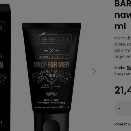
BAR
naw
ml
Krem do
skórę, r
jak chmi
regener
Marka
Bi
Kod prod
21,
-
Możesz ku