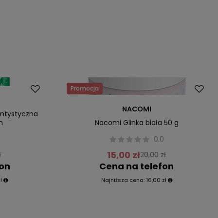
Promocja
NACOMI
entystyczna
m
Nacomi Glinka biała 50 g
0
0.0
15,00 zł
ł
20,00 zł
fon
Cena na telefon
ł
Najniższa cena:
16,00 zł