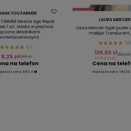
Promocja
HANK YOU FARMER
ler
Nasz bestseller
LAURA MERCIER
FARMER Miracle Age Repair
sk 1 szt. Maska w płachcie
Laura Mercier Sypki puder 
ączona składnikami
makijaż Translucent,
zeciwstarzeniowymi
5.0
5.0
139,00 zł
255,00 
8,25 zł
11,00 zł
(4,79 zł / szt.)
na na telefon
Cena na tele
jniższa cena:
8,80 zł
Najniższa cena:
140,00 