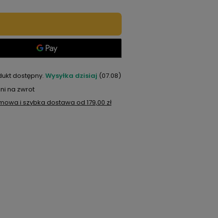
dukt dostępny
Wysyłka
dzisiaj
(07.08)
ni na zwrot
mowa i szybka dostawa
od
179,00 zł