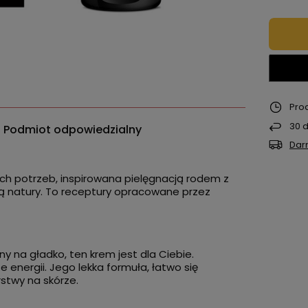
Pro
30
d
Podmiot odpowiedzialny
Dar
kich potrzeb, inspirowana pielęgnacją rodem z
ną natury. To receptury opracowane przez
y na gładko, ten krem jest dla Ciebie.
e energii. Jego lekka formuła, łatwo się
rstwy na skórze.