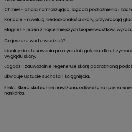
Chmiel - działa normalizująco, łagodzi podrażnienia i zacz
Konopie - niwelują niedoskonałości skóry, przywracają gła
Magnez - jeden z najcenniejszych biopierwiastków, wykazuj
Co jeszcze warto wiedzieć?
Idealny do stosowania po myciu lub goleniu, dla utrzyma
wyglądu skóry.
Łagodzi i zauważalnie regeneruje skórę podrażnioną podcz
Likwiduje uczucie suchości i ściągnięcia.
Efekt: Skóra skutecznie nawilżona, odświeżona i pełna en
naskórka.