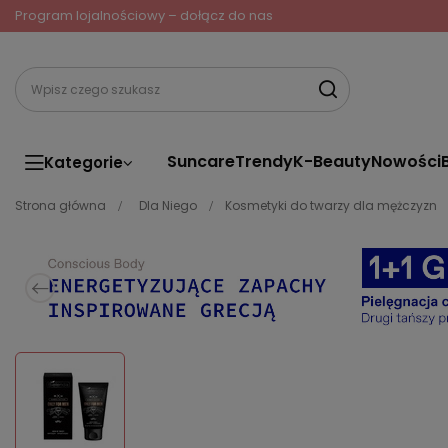
Program lojalnościowy – dołącz do nas
Suncare
Trendy
K-Beauty
Nowości
Kategorie
Strona główna
Dla Niego
Kosmetyki do twarzy dla mężczyzn