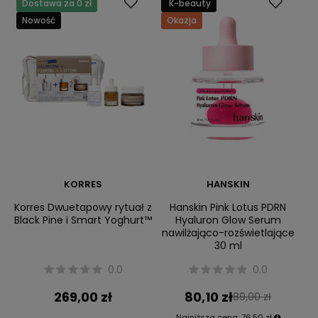
Dostawa za 0 zł
K-beauty
Nowość
Okazja
KORRES
HANSKIN
Korres Dwuetapowy rytuał z
Hanskin Pink Lotus PDRN
Black Pine i Smart Yoghurt™
Hyaluron Glow Serum
nawilżająco-rozświetlające
30 ml
0.0
0.0
269,00 zł
80,10 zł
89,00 zł
Najniższa cena:
76,50 zł