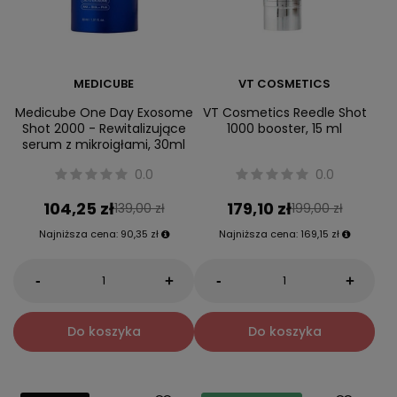
MEDICUBE
VT COSMETICS
Medicube One Day Exosome
VT Cosmetics Reedle Shot
Shot 2000 - Rewitalizujące
1000 booster, 15 ml
serum z mikroigłami, 30ml
0.0
0.0
104,25 zł
179,10 zł
139,00 zł
199,00 zł
Najniższa cena:
90,35 zł
Najniższa cena:
169,15 zł
-
-
+
+
Do koszyka
Do koszyka