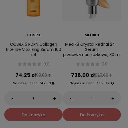
COSRX
MEDIK8
COSRX 5 PDRN Collagen
Medik8 Crystal Retinal 24 -
Intense Vitalizing Serum 100
Serum
ml
przeciwzmarszczkowe, 30 ml
0.0
0.0
74,25 zł
738,00 zł
99,00 zł
820,00 zł
Najniższa cena:
74,25 zł
Najniższa cena:
738,00 zł
-
-
+
+
Do koszyka
Do koszyka