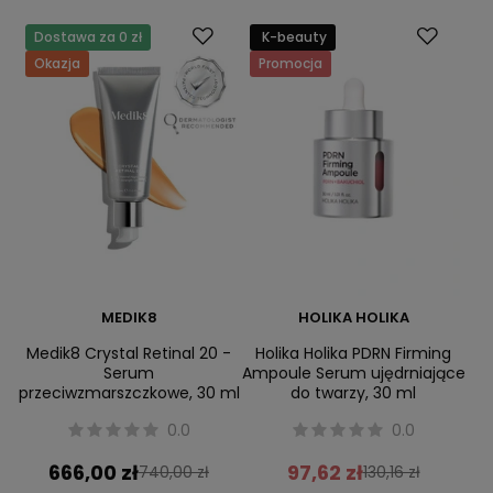
Dostawa za 0 zł
K-beauty
Okazja
Promocja
MEDIK8
HOLIKA HOLIKA
Medik8 Crystal Retinal 20 -
Holika Holika PDRN Firming
Serum
Ampoule Serum ujędrniające
przeciwzmarszczkowe, 30 ml
do twarzy, 30 ml
0.0
0.0
666,00 zł
97,62 zł
740,00 zł
130,16 zł