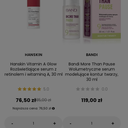
HANSKIN
BANDI
Hanskin Vitamin A Glow
Bandi More Than Pause
Rozświetlające serum z
Wolumetryczne serum
retinolem i witaminą A, 30 ml
modelujące kontur twarzy,
30 ml
5.0
0.0
76,50 zł
119,00 zł
85,00 zł
Najniższa cena:
76,50 zł
-
-
+
+