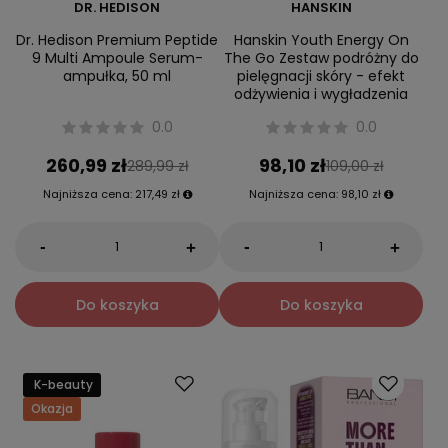
DR. HEDISON
HANSKIN
Dr. Hedison Premium Peptide
Hanskin Youth Energy On
9 Multi Ampoule Serum-
The Go Zestaw podróżny do
ampułka, 50 ml
pielęgnacji skóry - efekt
odżywienia i wygładzenia
0.0
0.0
260,99 zł
98,10 zł
289,99 zł
109,00 zł
Najniższa cena:
217,49 zł
Najniższa cena:
98,10 zł
-
-
+
+
Do koszyka
Do koszyka
K-beauty
Okazja