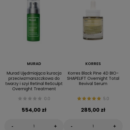
MURAD
KORRES
Murad Ujędrniająca kuracja
Korres Black Pine 4D BIO-
przeciwzmarszczkowa do
SHAPELIFT Overnight Total
twarzy i szyi Retinal ReSculpt
Revival Serum
Overnight Treatment
0.0
5.0
554,00 zł
285,00 zł
-
-
+
+