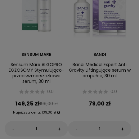
SENSUM MARE
BANDI
Sensum Mare ALGOPRO
Bandi Medical Expert Anti
EGZOSOMY Stymulująco-
Gravity Liftingujące serum w
przeciwzmarszczkowe
ampułce, 30 ml
serum, 30 ml
0.0
0.0
149,25 zł
79,00 zł
199,00 zł
Najniższa cena:
139,30 zł
-
-
+
+