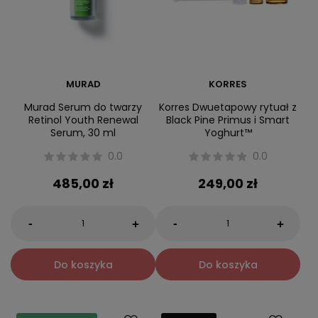
MURAD
KORRES
Murad Serum do twarzy
Korres Dwuetapowy rytuał z
Retinol Youth Renewal
Black Pine Primus i Smart
Serum, 30 ml
Yoghurt™
0.0
0.0
485,00 zł
249,00 zł
-
-
+
+
Do koszyka
Do koszyka