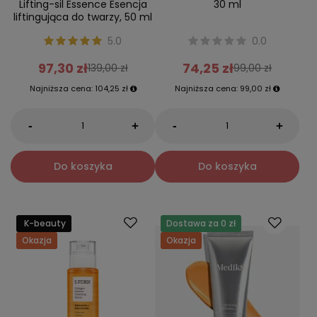
Lifting-sil Essence Esencja
30 ml
liftingująca do twarzy, 50 ml
5.0
0.0
97,30 zł
74,25 zł
139,00 zł
99,00 zł
Najniższa cena:
104,25 zł
Najniższa cena:
99,00 zł
-
-
+
+
Do koszyka
Do koszyka
K-beauty
Dostawa za 0 zł
Okazja
Okazja