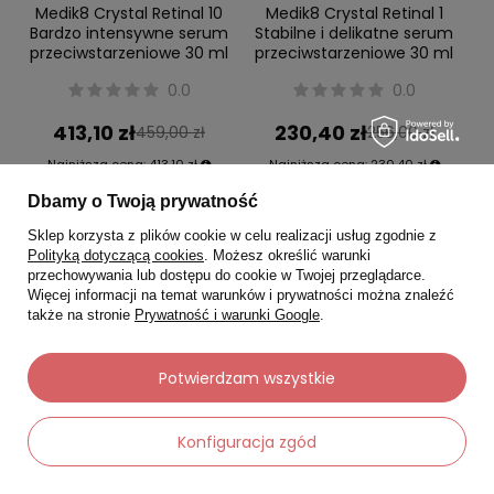
Medik8 Crystal Retinal 10
Medik8 Crystal Retinal 1
Bardzo intensywne serum
Stabilne i delikatne serum
przeciwstarzeniowe 30 ml
przeciwstarzeniowe 30 ml
0.0
0.0
413,10 zł
230,40 zł
459,00 zł
256,00 zł
Najniższa cena:
413,10 zł
Najniższa cena:
230,40 zł
Dbamy o Twoją prywatność
-
-
+
+
Sklep korzysta z plików cookie w celu realizacji usług zgodnie z
Polityką dotyczącą cookies
. Możesz określić warunki
przechowywania lub dostępu do cookie w Twojej przeglądarce.
Do koszyka
Do koszyka
Więcej informacji na temat warunków i prywatności można znaleźć
także na stronie
Prywatność i warunki Google
.
Dostawa za 0 zł
Dostawa za 0 zł
Potwierdzam wszystkie
Okazja
Okazja
Konfiguracja zgód