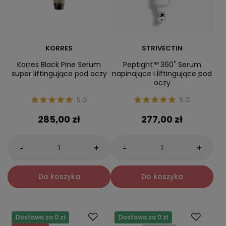
KORRES
STRIVECTIN
Korres Black Pine Serum
Peptight™ 360˚ Serum
super liftingujące pod oczy
napinające i liftingujące pod
oczy
5.0
5.0
285,00 zł
277,00 zł
-
-
+
+
Do koszyka
Do koszyka
Dostawa za 0 zł
Dostawa za 0 zł