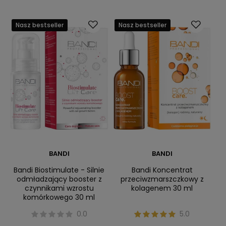
Nasz bestseller
Nasz bestseller
BANDI
BANDI
Bandi Biostimulate - Silnie
Bandi Koncentrat
odmładzający booster z
przeciwzmarszczkowy z
czynnikami wzrostu
kolagenem 30 ml
komórkowego 30 ml
0.0
5.0