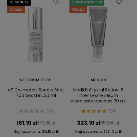
K-beauty
Dostawa za 0 zł
Okazja
Okazja
VT COSMETICS
MEDIK8
VT Cosmetics Reedle Shot
Medik8 Crystal Retinal 6
700 booster, 30 ml
Intensywne serum
przeciwstarzeniowe 30 ml
0.0
5.0
161,10 zł
323,10 zł
179,00 zł
359,00 zł
Najniższa cena:
152,15 zł
Najniższa cena:
323,10 zł