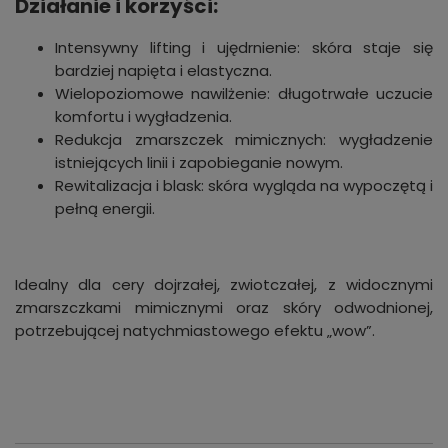
Działanie i korzyści:
Intensywny lifting i ujędrnienie: skóra staje się
bardziej napięta i elastyczna.
Wielopoziomowe nawilżenie: długotrwałe uczucie
komfortu i wygładzenia.
Redukcja zmarszczek mimicznych: wygładzenie
istniejących linii i zapobieganie nowym.
Rewitalizacja i blask: skóra wygląda na wypoczętą i
pełną energii.
Idealny dla cery dojrzałej, zwiotczałej, z widocznymi
zmarszczkami mimicznymi oraz skóry odwodnionej,
potrzebującej natychmiastowego efektu „wow”.