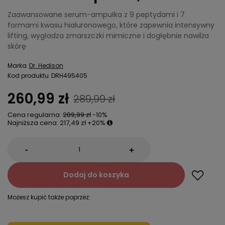
Zaawansowane serum-ampułka z 9 peptydami i 7
formami kwasu hialuronowego, które zapewnia intensywny
lifting, wygładza zmarszczki mimiczne i dogłębnie nawilża
skórę
Marka
Dr. Hedison
Kod produktu
DRH495405
260,99 zł
289,99 zł
Cena regularna:
289,99 zł
-10%
Najniższa cena:
217,49 zł
+20%
-
+
Dodaj do koszyka
Możesz kupić także poprzez: