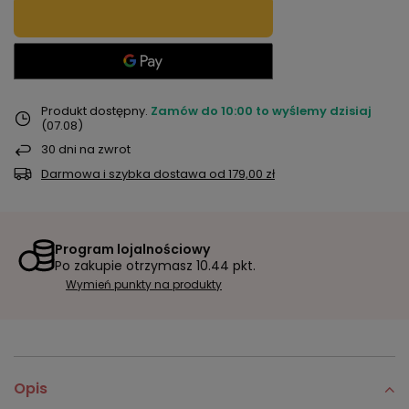
Produkt dostępny
Zamów do
10:00 to wyślemy dzisiaj
(07.08)
30
dni na zwrot
Darmowa i szybka dostawa
od
179,00 zł
Program lojalnościowy
Po zakupie otrzymasz
10.44 pkt.
Wymień punkty na produkty
Opis