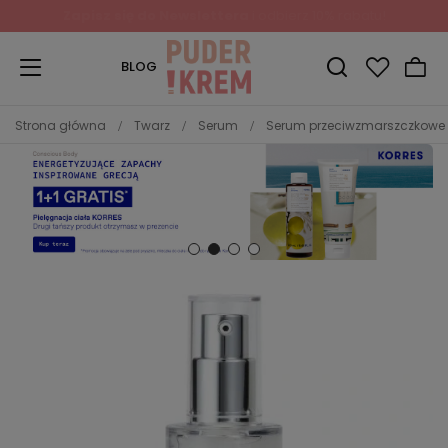
Zapisz się do Newslettera
i odbierz 10% rabatu!
BLOG
Strona główna
Twarz
Serum
Serum przeciwzmarszczkowe