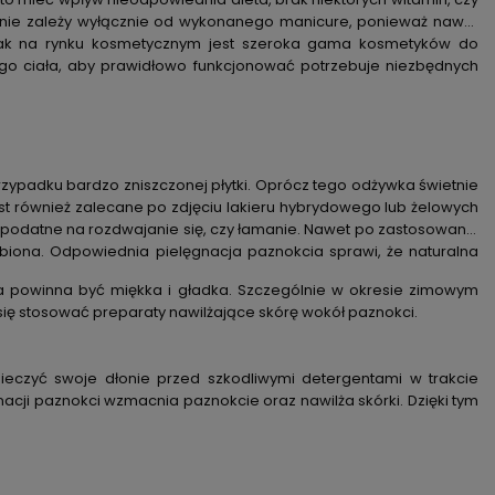
i nie zależy wyłącznie od wykonanego manicure, ponieważ nawet
dnak na rynku kosmetycznym jest szeroka gama kosmetyków do
ego ciała, aby prawidłowo funkcjonować potrzebuje niezbędnych
rzypadku bardzo zniszczonej płytki. Oprócz tego odżywka świetnie
st również zalecane po zdjęciu lakieru hybrydowego lub żelowych
e podatne na rozdwajanie się, czy łamanie. Nawet po zastosowaniu
abiona. Odpowiednia pielęgnacja paznokcia sprawi, że naturalna
ra powinna być miękka i gładka. Szczególnie w okresie zimowym
się stosować preparaty nawilżające skórę wokół paznokci.
eczyć swoje dłonie przed szkodliwymi detergentami w trakcie
ji paznokci wzmacnia paznokcie oraz nawilża skórki. Dzięki tym