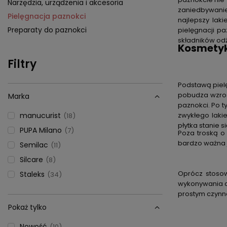
Narzędzia, urządzenia i akcesoria
zaniedbywanie
Pielęgnacja paznokci
najlepszy
laki
Preparaty do paznokci
pielęgnacji p
składników odż
Kosmetyki
Filtry
Podstawą pielę
pobudza wzros
Marka
paznokci. Po t
manucurist
zwykłego laki
18
płytka stanie 
PUPA Milano
7
Poza troską o
bardzo ważna j
Semilac
11
Silcare
8
Oprócz stosow
Staleks
34
wykonywania d
prostym czynn
Pokaż tylko
Nowość
10