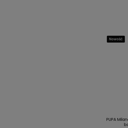
Nowość
PUPA Milan
b