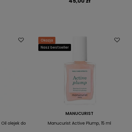
45,00 zł
Okazja
Nasz bestseller
MANUCURIST
Oil olejek do
Manucurist Active Plump, 15 ml