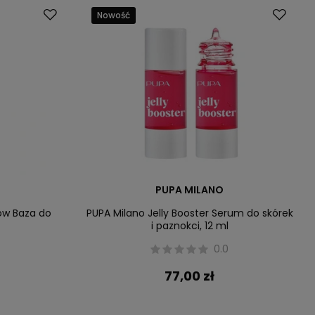
Nowość
PUPA MILANO
ow Baza do
PUPA Milano Jelly Booster Serum do skórek
i paznokci, 12 ml
0.0
77,00 zł