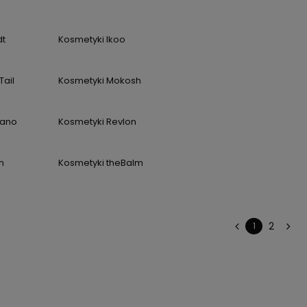
dt
Kosmetyki Ikoo
Tail
Kosmetyki Mokosh
lano
Kosmetyki Revlon
n
Kosmetyki theBalm
2
1