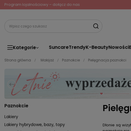
Program lojalnościowy – dołącz do nas
Suncare
Trendy
K-Beauty
Nowości
Kategorie
Strona główna
Makijaż
Paznokcie
Pielęgnacja paznokci
Pielęg
Paznokcie
Lakiery
Lakiery hybrydowe, bazy, topy
Dłonie są wiz
paznokcie nie 