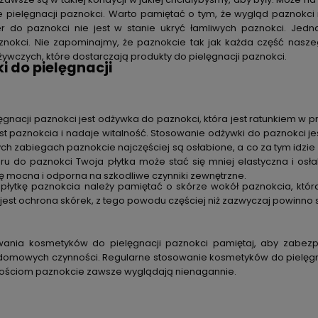
 pielęgnacji paznokci. Warto pamiętać o tym, że wygląd paznokc
er do paznokci
nie jest w stanie ukryć łamliwych paznokci. Je
aznokci. Nie zapominajmy, że paznokcie tak jak każda część nasz
ywczych, które dostarczają produkty do pielęgnacji paznokci.
 do pielęgnacji
gnacji paznokci jest odżywka do paznokci, która jest ratunkiem w p
t paznokcia i nadaje witalność. Stosowanie odżywki do paznokci je
ych zabiegach paznokcie najczęściej są osłabione, a co za tym idzi
eru do paznokci Twoja płytka może stać się mniej elastyczna i osł
się mocna i odporna na szkodliwe czynniki zewnętrzne.
 płytkę paznokcia należy pamiętać o skórze wokół paznokcia, któ
est ochrona skórek, z tego powodu częściej niż zazwyczaj powinno 
ania kosmetyków do pielęgnacji paznokci pamiętaj, aby zabezpi
omowych czynności. Regularne stosowanie kosmetyków do pielęgnac
ościom paznokcie zawsze wyglądają nienagannie.