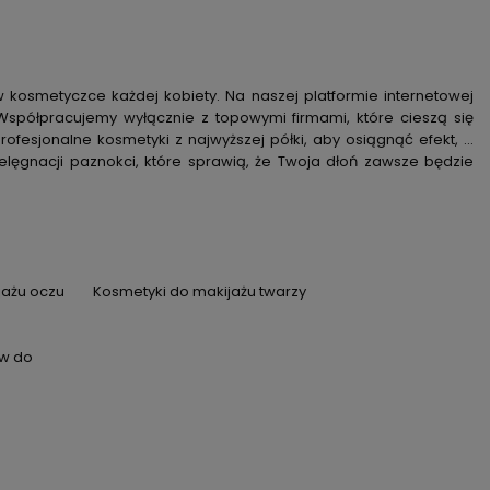
 kosmetyczce każdej kobiety. Na naszej platformie internetowej
spółpracujemy wyłącznie z topowymi firmami, które cieszą się
fesjonalne kosmetyki z najwyższej półki, aby osiągnąć efekt, o
ielęgnacji paznokci, które sprawią, że Twoja dłoń zawsze będzie
jażu oczu
Kosmetyki do makijażu twarzy
w do