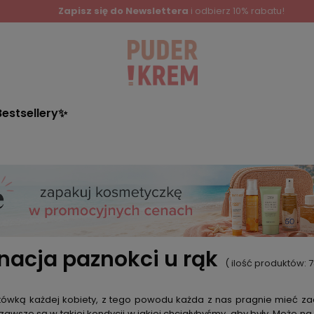
Zapisz się do Newslettera
i odbierz 10% rabatu!
Bestsellery✨
nacja paznokci u rąk
( ilość produktów:
7
ytówką każdej kobiety, z tego powodu każda z nas pragnie mieć z
zawsze są w takiej kondycji w jakiej chciałybyśmy, aby były. Może n