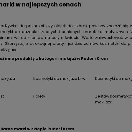
arki w najlepszych cenach
 odżywka do paznokci, czy olejek do skórek powinny znaleźć się w
smetyki do paznokci znanych i cenionych marek kosmetycznych. W
piniami wśród klientów na całym świecie. Warto zainwestować w pro
. Skorzystaj z atrakcyjnej oferty i już dziś zamów kosmetyki do p
ekcyjnie.
ż inne produkty z kategorii makijaż w Puder i Krem
makijażu
Kosmetyki do makijażu brwi
Kosmetyki do maki
st
Palety
Zestaw kosmetykó
makijażu
larne marki w sklepie Puder i Krem