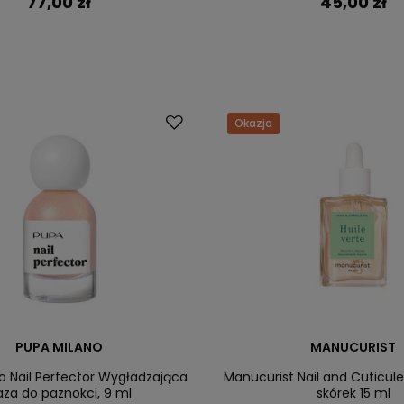
77,00 zł
45,00 zł
Okazja
PUPA MILANO
MANUCURIST
o Nail Perfector Wygładzająca
Manucurist Nail and Cuticule 
aza do paznokci, 9 ml
skórek 15 ml