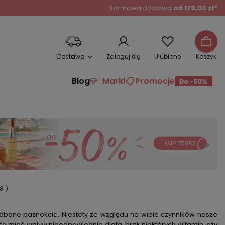
Darmowa dostawa
od 179,00 zł*
Dostawa
Zaloguj się
Ulubione
Koszyk
Blog
Marki
Promocje
8
)
adbane paznokcie. Niestety ze względu na wiele czynników nasze
a to mieć wpływ nieodpowiednia dieta, brak niektórych witamin, czy