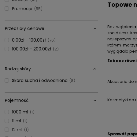
Topowe m
Promocje
55
Bez wątpienia
Przedziały cenowe
znajdziesz ko
najlepszymi o
0.00zł - 100.00zł
76
którym marzysz
100.00zł - 200.00zł
2
wyglądała perf
Zobacz równie
Rodzaj skóry
Skóra sucha i odwodniona
8
Akcesoria do 
Kosmetyki do u
Pojemność
1000 ml
1
11 ml
1
12 ml
1
Sprawdź popu