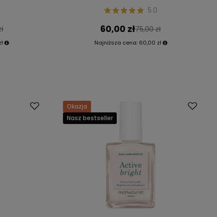
5.0
60,00 zł
zł
75,00 zł
zł
Najniższa cena:
60,00 zł
Okazja
Nasz bestseller