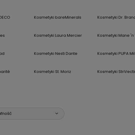
TDECO
Kosmetyki bareMinerals
Kosmetyki Dr. Bran
res
Kosmetyki Laura Mercier
Kosmetyki Mane 'n 
rad
Kosmetyki Nesti Dante
Kosmetyki PUPA Mi
arité
Kosmetyki St. Moriz
Kosmetyki StriVecti
afność