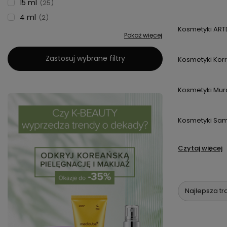
15 ml
25
4 ml
2
Kosmetyki AR
Pokaż więcej
Zastosuj wybrane filtry
Kosmetyki Kor
Kosmetyki Mu
Kosmetyki Sam
Czytaj więcej
Najlepsza tr